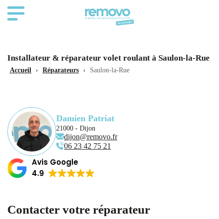
Installateur & réparateur volet roulant à Saulon-la-Rue
Accueil
›
Réparateurs
›
Saulon-la-Rue
Damien Patriat
21000 - Dijon
dijon@removo.fr
06 23 42 75 21
Avis Google
4.9
Contacter votre réparateur