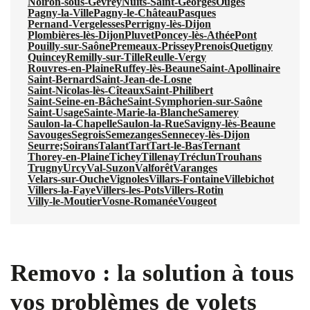
Noiron-sous-Gevrey
Nuits-Saint-Georges
Ouges
Pagny-la-Ville
Pagny-le-Château
Pasques
Pernand-Vergelesses
Perrigny-lès-Dijon
Plombières-lès-Dijon
Pluvet
Poncey-lès-Athée
Pont
Pouilly-sur-Saône
Premeaux-Prissey
Prenois
Quetigny
Quincey
Remilly-sur-Tille
Reulle-Vergy
Rouvres-en-Plaine
Ruffey-lès-Beaune
Saint-Apollinaire
Saint-Bernard
Saint-Jean-de-Losne
Saint-Nicolas-lès-Cîteaux
Saint-Philibert
Saint-Seine-en-Bâche
Saint-Symphorien-sur-Saône
Saint-Usage
Sainte-Marie-la-Blanche
Samerey
Saulon-la-Chapelle
Saulon-la-Rue
Savigny-lès-Beaune
Savouges
Segrois
Semezanges
Sennecey-lès-Dijon
Seurre;
Soirans
Talant
Tart
Tart-le-Bas
Ternant
Thorey-en-Plaine
Tichey
Tillenay
Tréclun
Trouhans
Trugny
Urcy
Val-Suzon
Valforêt
Varanges
Velars-sur-Ouche
Vignoles
Villars-Fontaine
Villebichot
Villers-la-Faye
Villers-les-Pots
Villers-Rotin
Villy-le-Moutier
Vosne-Romanée
Vougeot
Removo : la solution à tous
vos problèmes de volets