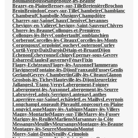
Bouilland
Bousselange
Bouze-lès-Beaune
Brazey-en-Plaine
Bressey-sur-Tille
Bretenière
Brochon
Broin
Broindon
Cessey-sur-Tille
Chambeire
Chamblanc
Chambœuf
Chambolle-Musigny
Champdôtre
Charrey-sur-Saône
Chaux
Chenôve
Chevannes
Chevigny-en-Valière
Chevigny-Saint-Sauveur
Chivres
Chorey-les-Beaune
Collonges-et-Premières
Collonges-lès-Bévy
Combertault
Comblanchien
Corberon
Corcelles-lès-Cîteaux
Corcelles-les-Monts
Corgengoux
Corgoloin
Couchey
Couternon
Curley
Curtil-Vergy
Daix
Darois
Détain-et-Bruant
Dijon
Échenon
Échevronne
Échigey
Épernay-sous-Gevrey
Esbarres
Étaules
Fauverney
Fénay
Fixin
Flagey-Echézeaux
Flagey-lès-Auxonne
Flammerans
Flavignerot
Fontaine-lès-Dijon
Franxault
Fussey
Genlis
Gerland
Gevrey-Chambertin
Gilly-lès-Cîteaux
Glanon
Grosbois-lès-Tichey
Hauteville-lès-Dijon
Izeure
Izier
Jallanges
L'Étang-Vergy
Labergement-Foigney
Labergement-lès-Auxonne
Labergement-lès-Seurre
Labruyère
Ladoix-Serrigny
Lantenay
Lanthes
Laperrière-sur-Saône
Lechâtelet
Les Maillys
Levernois
Longchamp
Longeault-Pluvault
Longecourt-en-Plaine
Longvic
Losne
Magny-lès-Aubigny
Magny-lès-Villers
Magny-Montarlot
Magny-sur-Tille
Marey-lès-Fussey
Marigny-lès-Reullée
Marliens
Marsannay-la-Côte
Messanges
Meuilley
Meursanges
Montagny-lès-Beaune
Montagny-lès-Seurre
Montmain
Montot
Morey-Saint-Denis
Neuilly-Crimolois