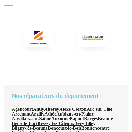
Nos réparateurs du département
Agencourt
Ahuy
Aiserey
Aloxe-Corton
Arc-sur-Tille
Arcenant
Argilly
Athée
Aubigny-en-Plaine
Auvillars-sur-Saône
Auxonne
Bagnot
Barges
Beaune
Beire-le-Fort
Bessey-lès-Cîteaux
Bévy
Billey
Bligny-lès-Beaune
Boncourt-le-Bois
Bonnencontre