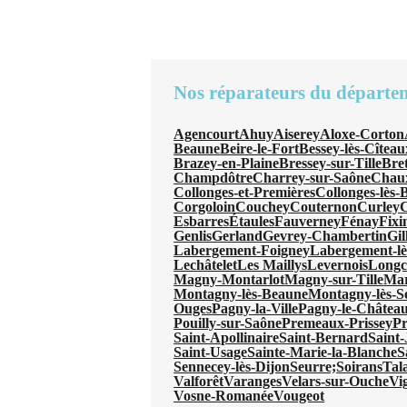
Nos réparateurs du départe
Agencourt
Ahuy
Aiserey
Aloxe-Corton
Beaune
Beire-le-Fort
Bessey-lès-Cîteau
Brazey-en-Plaine
Bressey-sur-Tille
Bre
Champdôtre
Charrey-sur-Saône
Chau
Collonges-et-Premières
Collonges-lès-
Corgoloin
Couchey
Couternon
Curley
C
Esbarres
Étaules
Fauverney
Fénay
Fixi
Genlis
Gerland
Gevrey-Chambertin
Gil
Labergement-Foigney
Labergement-l
Lechâtelet
Les Maillys
Levernois
Long
Magny-Montarlot
Magny-sur-Tille
Mar
Montagny-lès-Beaune
Montagny-lès-S
Ouges
Pagny-la-Ville
Pagny-le-Châtea
Pouilly-sur-Saône
Premeaux-Prissey
Pr
Saint-Apollinaire
Saint-Bernard
Saint
Saint-Usage
Sainte-Marie-la-Blanche
S
Sennecey-lès-Dijon
Seurre;
Soirans
Tal
Valforêt
Varanges
Velars-sur-Ouche
Vi
Vosne-Romanée
Vougeot