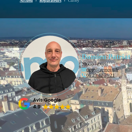
Accueil
›
Réparateurs
›
Curley
Damien Patriat
21000 - Dijon
dijon@removo.fr
06 23 42 75 21
Avis Google
4.9