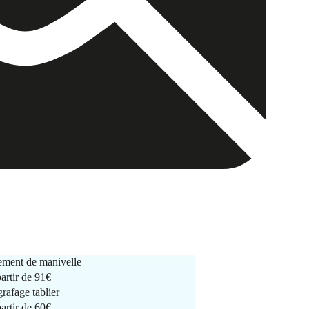
ment de manivelle
partir de
91€
rafage tablier
partir de
60€