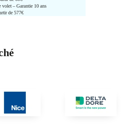
e volet – Garantie 10 ans
artir de 577€
ché