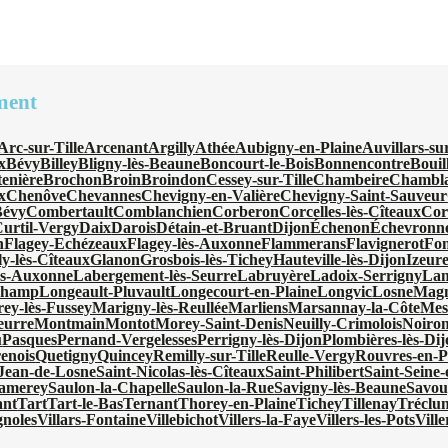
ment
Arc-sur-Tille
Arcenant
Argilly
Athée
Aubigny-en-Plaine
Auvillars-su
x
Bévy
Billey
Bligny-lès-Beaune
Boncourt-le-Bois
Bonnencontre
Bouil
tenière
Brochon
Broin
Broindon
Cessey-sur-Tille
Chambeire
Chambl
x
Chenôve
Chevannes
Chevigny-en-Valière
Chevigny-Saint-Sauveur
Bévy
Combertault
Comblanchien
Corberon
Corcelles-lès-Cîteaux
Cor
urtil-Vergy
Daix
Darois
Détain-et-Bruant
Dijon
Échenon
Échevronn
n
Flagey-Echézeaux
Flagey-lès-Auxonne
Flammerans
Flavignerot
Fon
ly-lès-Cîteaux
Glanon
Grosbois-lès-Tichey
Hauteville-lès-Dijon
Izeur
ès-Auxonne
Labergement-lès-Seurre
Labruyère
Ladoix-Serrigny
Lan
champ
Longeault-Pluvault
Longecourt-en-Plaine
Longvic
Losne
Magn
ey-lès-Fussey
Marigny-lès-Reullée
Marliens
Marsannay-la-Côte
Mes
eurre
Montmain
Montot
Morey-Saint-Denis
Neuilly-Crimolois
Noiron
u
Pasques
Pernand-Vergelesses
Perrigny-lès-Dijon
Plombières-lès-Di
enois
Quetigny
Quincey
Remilly-sur-Tille
Reulle-Vergy
Rouvres-en-P
-Jean-de-Losne
Saint-Nicolas-lès-Cîteaux
Saint-Philibert
Saint-Seine
amerey
Saulon-la-Chapelle
Saulon-la-Rue
Savigny-lès-Beaune
Savou
ant
Tart
Tart-le-Bas
Ternant
Thorey-en-Plaine
Tichey
Tillenay
Tréclu
gnoles
Villars-Fontaine
Villebichot
Villers-la-Faye
Villers-les-Pots
Vill