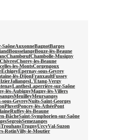
r-Saône
Auxonne
Bagnot
Barges
land
Bousselange
Bouze-lès-Beaune
anc
Chambœuf
Chambolle-Musigny
Chivres
Chorey-les-Beaune
celles-les-Monts
Corgengoux
e
Échigey
Épernay-sous-Gevrey
taine-lès-Dijon
Franxault
Fussey
e
Izier
Jallanges
L'Étang-Vergy
tenay
Lanthes
Laperrière-sur-Saône
y-lès-Aubigny
Magny-lès-Villers
sanges
Meuilley
Meursanges
-sous-Gevrey
Nuits-Saint-Georges
jon
Pluvet
Poncey-lès-Athée
Pont
laine
Ruffey-lès-Beaune
-en-Bâche
Saint-Symphorien-sur-Saône
ges
Segrois
Semezanges
n
Trouhans
Trugny
Urcy
Val-Suzon
ers-Rotin
Villy-le-Moutier