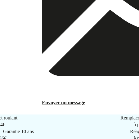
Envoyer un message
t roulant
Remplace
44€
à 
 Garantie 10 ans
Réag
286€
à 