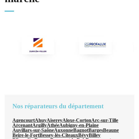
Nos réparateurs du département
Agencourt
Ahuy
Aiserey
Aloxe-Corton
Arc-sur-Tille
Arcenant
Argilly
Athée
Aubigny-en-Plaine
Auvillars-sur-Saône
Auxonne
Bagnot
Barges
Beaune
Beire-le-Fort
Bessey-lès-Cîteaux
Bévy
Billey