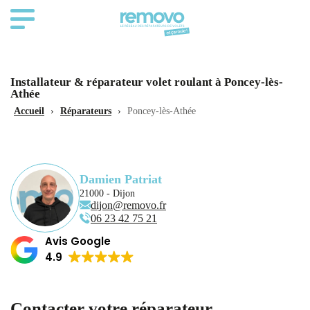
Installateur & réparateur volet roulant à Poncey-lès-
Athée
Accueil
›
Réparateurs
›
Poncey-lès-Athée
Damien Patriat
21000 - Dijon
dijon@removo.fr
06 23 42 75 21
Avis Google
4.9
Contacter votre réparateur