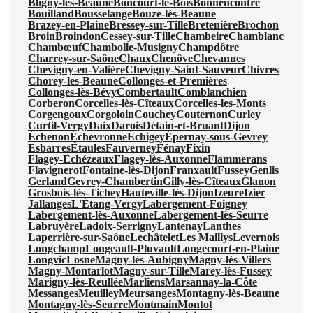
Bligny-lès-Beaune
Boncourt-le-Bois
Bonnencontre
Bouilland
Bousselange
Bouze-lès-Beaune
Brazey-en-Plaine
Bressey-sur-Tille
Bretenière
Brochon
Broin
Broindon
Cessey-sur-Tille
Chambeire
Chamblanc
Chambœuf
Chambolle-Musigny
Champdôtre
Charrey-sur-Saône
Chaux
Chenôve
Chevannes
Chevigny-en-Valière
Chevigny-Saint-Sauveur
Chivres
Chorey-les-Beaune
Collonges-et-Premières
Collonges-lès-Bévy
Combertault
Comblanchien
Corberon
Corcelles-lès-Cîteaux
Corcelles-les-Monts
Corgengoux
Corgoloin
Couchey
Couternon
Curley
Curtil-Vergy
Daix
Darois
Détain-et-Bruant
Dijon
Échenon
Échevronne
Échigey
Épernay-sous-Gevrey
Esbarres
Étaules
Fauverney
Fénay
Fixin
Flagey-Echézeaux
Flagey-lès-Auxonne
Flammerans
Flavignerot
Fontaine-lès-Dijon
Franxault
Fussey
Genlis
Gerland
Gevrey-Chambertin
Gilly-lès-Cîteaux
Glanon
Grosbois-lès-Tichey
Hauteville-lès-Dijon
Izeure
Izier
Jallanges
L'Étang-Vergy
Labergement-Foigney
Labergement-lès-Auxonne
Labergement-lès-Seurre
Labruyère
Ladoix-Serrigny
Lantenay
Lanthes
Laperrière-sur-Saône
Lechâtelet
Les Maillys
Levernois
Longchamp
Longeault-Pluvault
Longecourt-en-Plaine
Longvic
Losne
Magny-lès-Aubigny
Magny-lès-Villers
Magny-Montarlot
Magny-sur-Tille
Marey-lès-Fussey
Marigny-lès-Reullée
Marliens
Marsannay-la-Côte
Messanges
Meuilley
Meursanges
Montagny-lès-Beaune
Montagny-lès-Seurre
Montmain
Montot