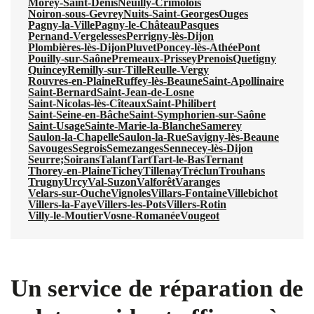
Morey-Saint-Denis
Neuilly-Crimolois
Noiron-sous-Gevrey
Nuits-Saint-Georges
Ouges
Pagny-la-Ville
Pagny-le-Château
Pasques
Pernand-Vergelesses
Perrigny-lès-Dijon
Plombières-lès-Dijon
Pluvet
Poncey-lès-Athée
Pont
Pouilly-sur-Saône
Premeaux-Prissey
Prenois
Quetigny
Quincey
Remilly-sur-Tille
Reulle-Vergy
Rouvres-en-Plaine
Ruffey-lès-Beaune
Saint-Apollinaire
Saint-Bernard
Saint-Jean-de-Losne
Saint-Nicolas-lès-Cîteaux
Saint-Philibert
Saint-Seine-en-Bâche
Saint-Symphorien-sur-Saône
Saint-Usage
Sainte-Marie-la-Blanche
Samerey
Saulon-la-Chapelle
Saulon-la-Rue
Savigny-lès-Beaune
Savouges
Segrois
Semezanges
Sennecey-lès-Dijon
Seurre;
Soirans
Talant
Tart
Tart-le-Bas
Ternant
Thorey-en-Plaine
Tichey
Tillenay
Tréclun
Trouhans
Trugny
Urcy
Val-Suzon
Valforêt
Varanges
Velars-sur-Ouche
Vignoles
Villars-Fontaine
Villebichot
Villers-la-Faye
Villers-les-Pots
Villers-Rotin
Villy-le-Moutier
Vosne-Romanée
Vougeot
Un service de réparation de