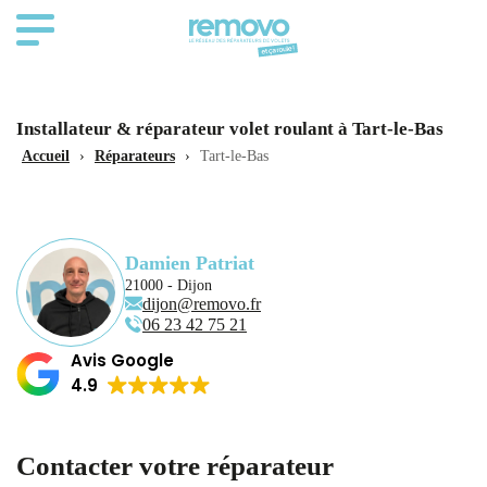
Installateur & réparateur volet roulant à Tart-le-Bas
Accueil
›
Réparateurs
›
Tart-le-Bas
Damien Patriat
21000 - Dijon
dijon@removo.fr
06 23 42 75 21
Avis Google
4.9
Contacter votre réparateur