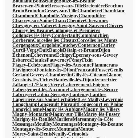
Bouilland
Bousselange
Bouze-lès-Beaune
Brazey-en-Plaine
Bressey-sur-Tille
Bretenière
Brochon
Broin
Broindon
Cessey-sur-Tille
Chambeire
Chamblanc
Chambœuf
Chambolle-Musigny
Champdôtre
Charrey-sur-Saône
Chaux
Chenôve
Chevannes
Chevigny-en-Valière
Chevigny-Saint-Sauveur
Chivres
Chorey-les-Beaune
Collonges-et-Premières
Collonges-lès-Bévy
Combertault
Comblanchien
Corberon
Corcelles-lès-Cîteaux
Corcelles-les-Monts
Corgengoux
Corgoloin
Couchey
Couternon
Curley
Curtil-Vergy
Daix
Darois
Détain-et-Bruant
Dijon
Échenon
Échevronne
Échigey
Épernay-sous-Gevrey
Esbarres
Étaules
Fauverney
Fénay
Fixin
Flagey-Echézeaux
Flagey-lès-Auxonne
Flammerans
Flavignerot
Fontaine-lès-Dijon
Franxault
Fussey
Genlis
Gerland
Gevrey-Chambertin
Gilly-lès-Cîteaux
Glanon
Grosbois-lès-Tichey
Hauteville-lès-Dijon
Izeure
Izier
Jallanges
L'Étang-Vergy
Labergement-Foigney
Labergement-lès-Auxonne
Labergement-lès-Seurre
Labruyère
Ladoix-Serrigny
Lantenay
Lanthes
Laperrière-sur-Saône
Lechâtelet
Les Maillys
Levernois
Longchamp
Longeault-Pluvault
Longecourt-en-Plaine
Longvic
Losne
Magny-lès-Aubigny
Magny-lès-Villers
Magny-Montarlot
Magny-sur-Tille
Marey-lès-Fussey
Marigny-lès-Reullée
Marliens
Marsannay-la-Côte
Messanges
Meuilley
Meursanges
Montagny-lès-Beaune
Montagny-lès-Seurre
Montmain
Montot
Morey-Saint-Denis
Neuilly-Crimolois