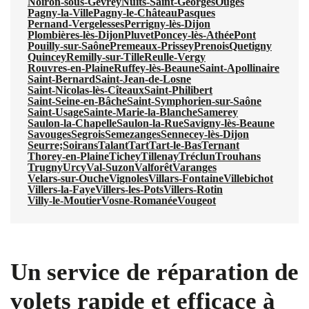
Noiron-sous-Gevrey
Nuits-Saint-Georges
Ouges
Pagny-la-Ville
Pagny-le-Château
Pasques
Pernand-Vergelesses
Perrigny-lès-Dijon
Plombières-lès-Dijon
Pluvet
Poncey-lès-Athée
Pont
Pouilly-sur-Saône
Premeaux-Prissey
Prenois
Quetigny
Quincey
Remilly-sur-Tille
Reulle-Vergy
Rouvres-en-Plaine
Ruffey-lès-Beaune
Saint-Apollinaire
Saint-Bernard
Saint-Jean-de-Losne
Saint-Nicolas-lès-Cîteaux
Saint-Philibert
Saint-Seine-en-Bâche
Saint-Symphorien-sur-Saône
Saint-Usage
Sainte-Marie-la-Blanche
Samerey
Saulon-la-Chapelle
Saulon-la-Rue
Savigny-lès-Beaune
Savouges
Segrois
Semezanges
Sennecey-lès-Dijon
Seurre;
Soirans
Talant
Tart
Tart-le-Bas
Ternant
Thorey-en-Plaine
Tichey
Tillenay
Tréclun
Trouhans
Trugny
Urcy
Val-Suzon
Valforêt
Varanges
Velars-sur-Ouche
Vignoles
Villars-Fontaine
Villebichot
Villers-la-Faye
Villers-les-Pots
Villers-Rotin
Villy-le-Moutier
Vosne-Romanée
Vougeot
Un service de réparation de
volets rapide et efficace à