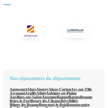
Nos réparateurs du département
Agencourt
Ahuy
Aiserey
Aloxe-Corton
Arc-sur-Tille
Arcenant
Argilly
Athée
Aubigny-en-Plaine
Auvillars-sur-Saône
Auxonne
Bagnot
Barges
Beaune
Beire-le-Fort
Bessey-lès-Cîteaux
Bévy
Billey
Bligny-lès-Beaune
Boncourt-le-Bois
Bonnencontre