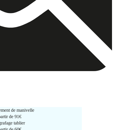
ment de manivelle
partir de
91€
rafage tablier
partir de
60€