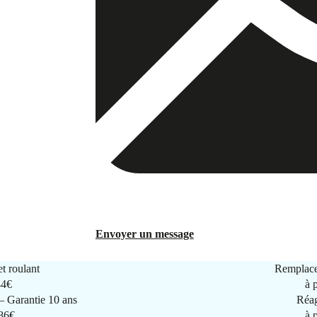
Envoyer un message
t roulant
Remplace
44€
à 
 Garantie 10 ans
Réag
286€
à 