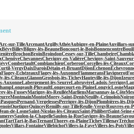
ment
Arc-sur-Tille
Arcenant
Argilly
Athée
Aubigny-en-Plaine
Auvillars-su
x
Bévy
Billey
Bligny-lès-Beaune
Boncourt-le-Bois
Bonnencontre
Bouil
tenière
Brochon
Broin
Broindon
Cessey-sur-Tille
Chambeire
Chambl
x
Chenôve
Chevannes
Chevigny-en-Valière
Chevigny-Saint-Sauveur
Bévy
Combertault
Comblanchien
Corberon
Corcelles-lès-Cîteaux
Cor
urtil-Vergy
Daix
Darois
Détain-et-Bruant
Dijon
Échenon
Échevronn
n
Flagey-Echézeaux
Flagey-lès-Auxonne
Flammerans
Flavignerot
Fon
ly-lès-Cîteaux
Glanon
Grosbois-lès-Tichey
Hauteville-lès-Dijon
Izeur
ès-Auxonne
Labergement-lès-Seurre
Labruyère
Ladoix-Serrigny
Lan
champ
Longeault-Pluvault
Longecourt-en-Plaine
Longvic
Losne
Magn
ey-lès-Fussey
Marigny-lès-Reullée
Marliens
Marsannay-la-Côte
Mes
eurre
Montmain
Montot
Morey-Saint-Denis
Neuilly-Crimolois
Noiron
u
Pasques
Pernand-Vergelesses
Perrigny-lès-Dijon
Plombières-lès-Di
enois
Quetigny
Quincey
Remilly-sur-Tille
Reulle-Vergy
Rouvres-en-P
-Jean-de-Losne
Saint-Nicolas-lès-Cîteaux
Saint-Philibert
Saint-Seine
amerey
Saulon-la-Chapelle
Saulon-la-Rue
Savigny-lès-Beaune
Savou
ant
Tart
Tart-le-Bas
Ternant
Thorey-en-Plaine
Tichey
Tillenay
Tréclu
gnoles
Villars-Fontaine
Villebichot
Villers-la-Faye
Villers-les-Pots
Vill