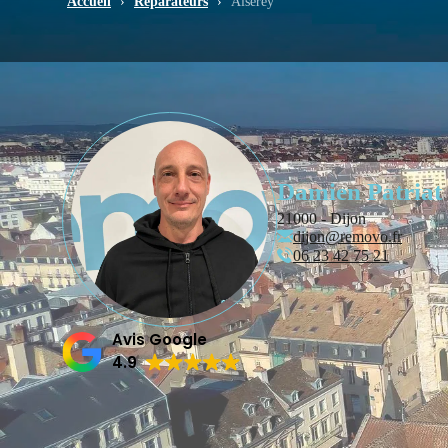
Accueil
›
Réparateurs
›
Aiserey
Damien Patriat
21000 - Dijon
dijon@removo.fr
06 23 42 75 21
Avis Google
4.9