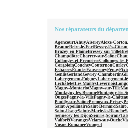
Nos réparateurs du départe
Agencourt
Ahuy
Aiserey
Aloxe-Corton
Beaune
Beire-le-Fort
Bessey-lès-Cîteau
Brazey-en-Plaine
Bressey-sur-Tille
Bre
Champdôtre
Charrey-sur-Saône
Chau
Collonges-et-Premières
Collonges-lès-
Corgoloin
Couchey
Couternon
Curley
C
Esbarres
Étaules
Fauverney
Fénay
Fixi
Genlis
Gerland
Gevrey-Chambertin
Gil
Labergement-Foigney
Labergement-l
Lechâtelet
Les Maillys
Levernois
Long
Magny-Montarlot
Magny-sur-Tille
Mar
Montagny-lès-Beaune
Montagny-lès-S
Ouges
Pagny-la-Ville
Pagny-le-Châtea
Pouilly-sur-Saône
Premeaux-Prissey
Pr
Saint-Apollinaire
Saint-Bernard
Saint
Saint-Usage
Sainte-Marie-la-Blanche
S
Sennecey-lès-Dijon
Seurre;
Soirans
Tal
Valforêt
Varanges
Velars-sur-Ouche
Vi
Vosne-Romanée
Vougeot