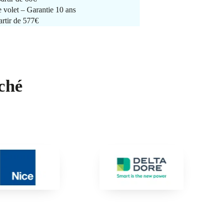
e volet – Garantie 10 ans
artir de 577€
ché