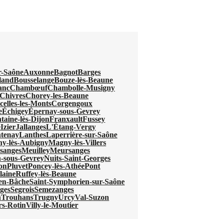
r-Saône
Auxonne
Bagnot
Barges
land
Bousselange
Bouze-lès-Beaune
anc
Chambœuf
Chambolle-Musigny
Chivres
Chorey-les-Beaune
celles-les-Monts
Corgengoux
e
Échigey
Épernay-sous-Gevrey
taine-lès-Dijon
Franxault
Fussey
e
Izier
Jallanges
L'Étang-Vergy
tenay
Lanthes
Laperrière-sur-Saône
y-lès-Aubigny
Magny-lès-Villers
sanges
Meuilley
Meursanges
-sous-Gevrey
Nuits-Saint-Georges
jon
Pluvet
Poncey-lès-Athée
Pont
laine
Ruffey-lès-Beaune
-en-Bâche
Saint-Symphorien-sur-Saône
ges
Segrois
Semezanges
n
Trouhans
Trugny
Urcy
Val-Suzon
ers-Rotin
Villy-le-Moutier