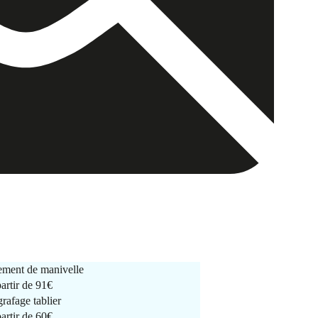
ment de manivelle
partir de
91€
rafage tablier
partir de
60€