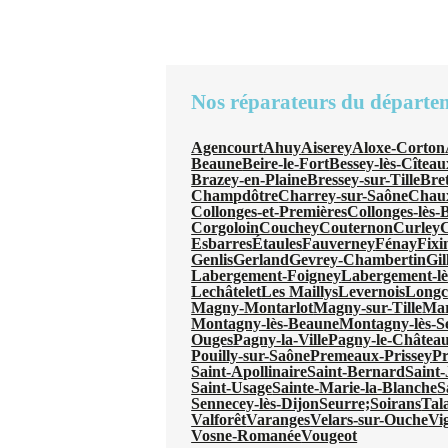
Nos réparateurs du départe
Agencourt
Ahuy
Aiserey
Aloxe-Corton
Beaune
Beire-le-Fort
Bessey-lès-Cîteau
Brazey-en-Plaine
Bressey-sur-Tille
Bre
Champdôtre
Charrey-sur-Saône
Chau
Collonges-et-Premières
Collonges-lès-
Corgoloin
Couchey
Couternon
Curley
C
Esbarres
Étaules
Fauverney
Fénay
Fixi
Genlis
Gerland
Gevrey-Chambertin
Gil
Labergement-Foigney
Labergement-l
Lechâtelet
Les Maillys
Levernois
Long
Magny-Montarlot
Magny-sur-Tille
Mar
Montagny-lès-Beaune
Montagny-lès-S
Ouges
Pagny-la-Ville
Pagny-le-Châtea
Pouilly-sur-Saône
Premeaux-Prissey
Pr
Saint-Apollinaire
Saint-Bernard
Saint
Saint-Usage
Sainte-Marie-la-Blanche
S
Sennecey-lès-Dijon
Seurre;
Soirans
Tal
Valforêt
Varanges
Velars-sur-Ouche
Vi
Vosne-Romanée
Vougeot