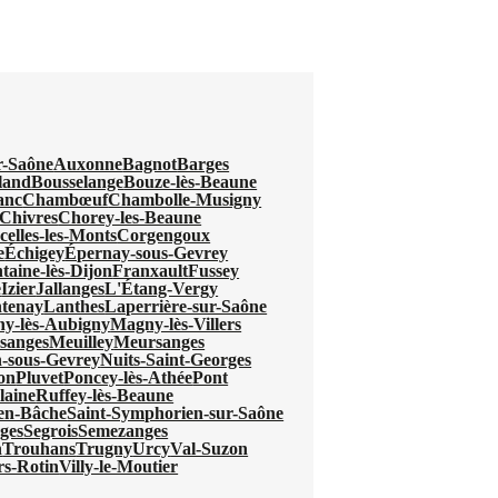
r-Saône
Auxonne
Bagnot
Barges
land
Bousselange
Bouze-lès-Beaune
anc
Chambœuf
Chambolle-Musigny
Chivres
Chorey-les-Beaune
celles-les-Monts
Corgengoux
e
Échigey
Épernay-sous-Gevrey
taine-lès-Dijon
Franxault
Fussey
e
Izier
Jallanges
L'Étang-Vergy
tenay
Lanthes
Laperrière-sur-Saône
y-lès-Aubigny
Magny-lès-Villers
sanges
Meuilley
Meursanges
-sous-Gevrey
Nuits-Saint-Georges
jon
Pluvet
Poncey-lès-Athée
Pont
laine
Ruffey-lès-Beaune
-en-Bâche
Saint-Symphorien-sur-Saône
ges
Segrois
Semezanges
n
Trouhans
Trugny
Urcy
Val-Suzon
ers-Rotin
Villy-le-Moutier