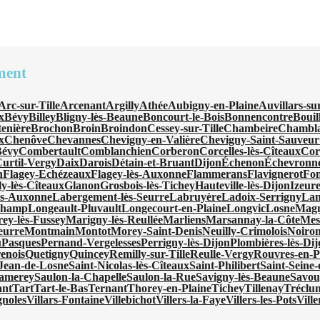
ment
Arc-sur-Tille
Arcenant
Argilly
Athée
Aubigny-en-Plaine
Auvillars-su
x
Bévy
Billey
Bligny-lès-Beaune
Boncourt-le-Bois
Bonnencontre
Bouil
tenière
Brochon
Broin
Broindon
Cessey-sur-Tille
Chambeire
Chambl
x
Chenôve
Chevannes
Chevigny-en-Valière
Chevigny-Saint-Sauveur
Bévy
Combertault
Comblanchien
Corberon
Corcelles-lès-Cîteaux
Cor
urtil-Vergy
Daix
Darois
Détain-et-Bruant
Dijon
Échenon
Échevronn
n
Flagey-Echézeaux
Flagey-lès-Auxonne
Flammerans
Flavignerot
Fon
ly-lès-Cîteaux
Glanon
Grosbois-lès-Tichey
Hauteville-lès-Dijon
Izeur
ès-Auxonne
Labergement-lès-Seurre
Labruyère
Ladoix-Serrigny
Lan
champ
Longeault-Pluvault
Longecourt-en-Plaine
Longvic
Losne
Magn
ey-lès-Fussey
Marigny-lès-Reullée
Marliens
Marsannay-la-Côte
Mes
eurre
Montmain
Montot
Morey-Saint-Denis
Neuilly-Crimolois
Noiron
u
Pasques
Pernand-Vergelesses
Perrigny-lès-Dijon
Plombières-lès-Di
enois
Quetigny
Quincey
Remilly-sur-Tille
Reulle-Vergy
Rouvres-en-P
-Jean-de-Losne
Saint-Nicolas-lès-Cîteaux
Saint-Philibert
Saint-Seine
amerey
Saulon-la-Chapelle
Saulon-la-Rue
Savigny-lès-Beaune
Savou
ant
Tart
Tart-le-Bas
Ternant
Thorey-en-Plaine
Tichey
Tillenay
Tréclu
gnoles
Villars-Fontaine
Villebichot
Villers-la-Faye
Villers-les-Pots
Vill