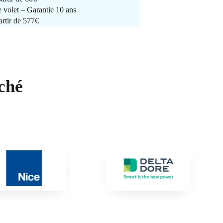
e volet – Garantie 10 ans
artir de 577€
ché