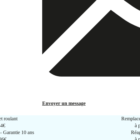
Envoyer un message
t roulant
Remplace
44€
à 
 Garantie 10 ans
Réag
286€
à 