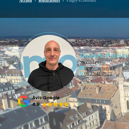
Accueil
›
Réparateurs
›
Flagey-Echézeaux
Damien Patriat
21000 - Dijon
dijon@removo.fr
06 23 42 75 21
Avis Google
4.9