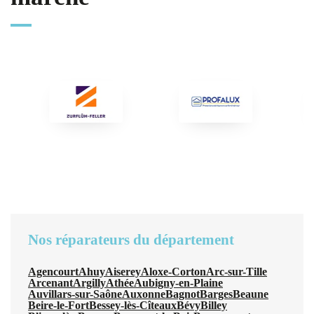
Nos réparateurs du département
Agencourt
Ahuy
Aiserey
Aloxe-Corton
Arc-sur-Tille
Arcenant
Argilly
Athée
Aubigny-en-Plaine
Auvillars-sur-Saône
Auxonne
Bagnot
Barges
Beaune
Beire-le-Fort
Bessey-lès-Cîteaux
Bévy
Billey