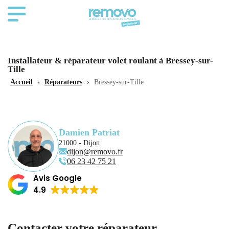
Installateur & réparateur volet roulant à Bressey-sur-
Tille
Accueil
›
Réparateurs
›
Bressey-sur-Tille
Damien Patriat
21000 - Dijon
dijon@removo.fr
06 23 42 75 21
Avis Google
4.9
Contacter votre réparateur