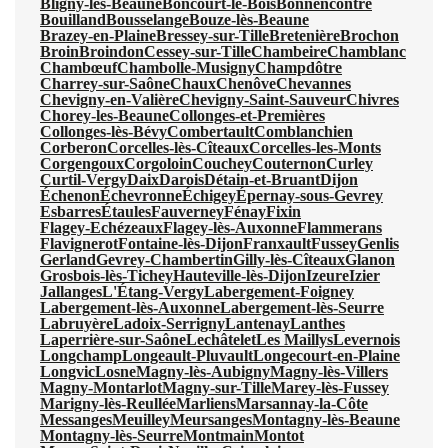
Bligny-lès-Beaune
Boncourt-le-Bois
Bonnencontre
Bouilland
Bousselange
Bouze-lès-Beaune
Brazey-en-Plaine
Bressey-sur-Tille
Bretenière
Brochon
Broin
Broindon
Cessey-sur-Tille
Chambeire
Chamblanc
Chambœuf
Chambolle-Musigny
Champdôtre
Charrey-sur-Saône
Chaux
Chenôve
Chevannes
Chevigny-en-Valière
Chevigny-Saint-Sauveur
Chivres
Chorey-les-Beaune
Collonges-et-Premières
Collonges-lès-Bévy
Combertault
Comblanchien
Corberon
Corcelles-lès-Cîteaux
Corcelles-les-Monts
Corgengoux
Corgoloin
Couchey
Couternon
Curley
Curtil-Vergy
Daix
Darois
Détain-et-Bruant
Dijon
Échenon
Échevronne
Échigey
Épernay-sous-Gevrey
Esbarres
Étaules
Fauverney
Fénay
Fixin
Flagey-Echézeaux
Flagey-lès-Auxonne
Flammerans
Flavignerot
Fontaine-lès-Dijon
Franxault
Fussey
Genlis
Gerland
Gevrey-Chambertin
Gilly-lès-Cîteaux
Glanon
Grosbois-lès-Tichey
Hauteville-lès-Dijon
Izeure
Izier
Jallanges
L'Étang-Vergy
Labergement-Foigney
Labergement-lès-Auxonne
Labergement-lès-Seurre
Labruyère
Ladoix-Serrigny
Lantenay
Lanthes
Laperrière-sur-Saône
Lechâtelet
Les Maillys
Levernois
Longchamp
Longeault-Pluvault
Longecourt-en-Plaine
Longvic
Losne
Magny-lès-Aubigny
Magny-lès-Villers
Magny-Montarlot
Magny-sur-Tille
Marey-lès-Fussey
Marigny-lès-Reullée
Marliens
Marsannay-la-Côte
Messanges
Meuilley
Meursanges
Montagny-lès-Beaune
Montagny-lès-Seurre
Montmain
Montot