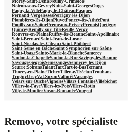
Morey-Saint-Denis
Neuilly-Crimolois
Noiron-sous-Gevrey
Nuits-Saint-Georges
Ouges
Pagny-la-Ville
Pagny-le-Château
Pasques
Pernand-Vergelesses
Perrigny-lès-Dijon
Plombières-lès-Dijon
Pluvet
Poncey-lès-Athée
Pont
Pouilly-sur-Saône
Premeaux-Prissey
Prenois
Quetigny
Quincey
Remilly-sur-Tille
Reulle-Vergy
Rouvres-en-Plaine
Ruffey-lès-Beaune
Saint-Apollinaire
Saint-Bernard
Saint-Jean-de-Losne
Saint-Nicolas-lès-Cîteaux
Saint-Philibert
Saint-Seine-en-Bâche
Saint-Symphorien-sur-Saône
Saint-Usage
Sainte-Marie-la-Blanche
Samerey
Saulon-la-Chapelle
Saulon-la-Rue
Savigny-lès-Beaune
Savouges
Segrois
Semezanges
Sennecey-lès-Dijon
Seurre;
Soirans
Talant
Tart
Tart-le-Bas
Ternant
Thorey-en-Plaine
Tichey
Tillenay
Tréclun
Trouhans
Trugny
Urcy
Val-Suzon
Valforêt
Varanges
Velars-sur-Ouche
Vignoles
Villars-Fontaine
Villebichot
Villers-la-Faye
Villers-les-Pots
Villers-Rotin
Villy-le-Moutier
Vosne-Romanée
Vougeot
Removo, votre spécialiste