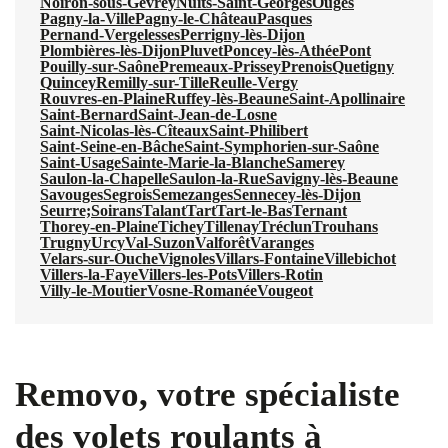
Noiron-sous-Gevrey
Nuits-Saint-Georges
Ouges
Pagny-la-Ville
Pagny-le-Château
Pasques
Pernand-Vergelesses
Perrigny-lès-Dijon
Plombières-lès-Dijon
Pluvet
Poncey-lès-Athée
Pont
Pouilly-sur-Saône
Premeaux-Prissey
Prenois
Quetigny
Quincey
Remilly-sur-Tille
Reulle-Vergy
Rouvres-en-Plaine
Ruffey-lès-Beaune
Saint-Apollinaire
Saint-Bernard
Saint-Jean-de-Losne
Saint-Nicolas-lès-Cîteaux
Saint-Philibert
Saint-Seine-en-Bâche
Saint-Symphorien-sur-Saône
Saint-Usage
Sainte-Marie-la-Blanche
Samerey
Saulon-la-Chapelle
Saulon-la-Rue
Savigny-lès-Beaune
Savouges
Segrois
Semezanges
Sennecey-lès-Dijon
Seurre;
Soirans
Talant
Tart
Tart-le-Bas
Ternant
Thorey-en-Plaine
Tichey
Tillenay
Tréclun
Trouhans
Trugny
Urcy
Val-Suzon
Valforêt
Varanges
Velars-sur-Ouche
Vignoles
Villars-Fontaine
Villebichot
Villers-la-Faye
Villers-les-Pots
Villers-Rotin
Villy-le-Moutier
Vosne-Romanée
Vougeot
Removo, votre spécialiste
des volets roulants à