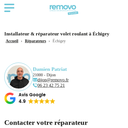
Installateur & réparateur volet roulant à Échigey
Accueil
›
Réparateurs
›
Échigey
Damien Patriat
21000 - Dijon
dijon@removo.fr
06 23 42 75 21
Avis Google
4.9
Contacter votre réparateur