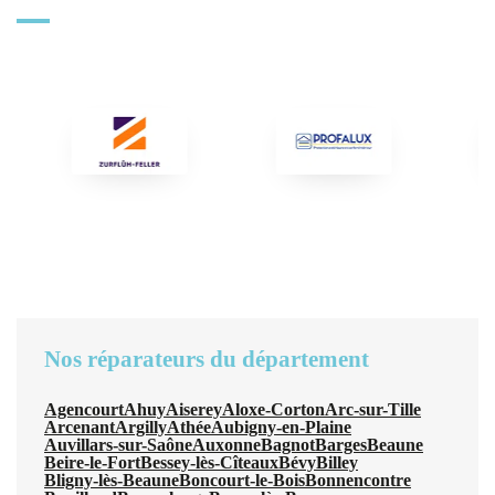
Nos réparateurs du département
Agencourt
Ahuy
Aiserey
Aloxe-Corton
Arc-sur-Tille
Arcenant
Argilly
Athée
Aubigny-en-Plaine
Auvillars-sur-Saône
Auxonne
Bagnot
Barges
Beaune
Beire-le-Fort
Bessey-lès-Cîteaux
Bévy
Billey
Bligny-lès-Beaune
Boncourt-le-Bois
Bonnencontre