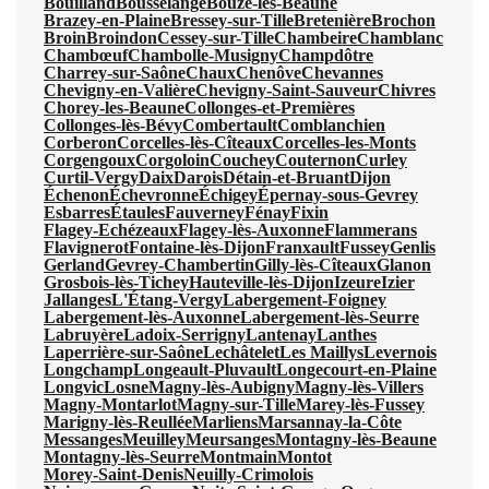
Bouilland
Bousselange
Bouze-lès-Beaune
Brazey-en-Plaine
Bressey-sur-Tille
Bretenière
Brochon
Broin
Broindon
Cessey-sur-Tille
Chambeire
Chamblanc
Chambœuf
Chambolle-Musigny
Champdôtre
Charrey-sur-Saône
Chaux
Chenôve
Chevannes
Chevigny-en-Valière
Chevigny-Saint-Sauveur
Chivres
Chorey-les-Beaune
Collonges-et-Premières
Collonges-lès-Bévy
Combertault
Comblanchien
Corberon
Corcelles-lès-Cîteaux
Corcelles-les-Monts
Corgengoux
Corgoloin
Couchey
Couternon
Curley
Curtil-Vergy
Daix
Darois
Détain-et-Bruant
Dijon
Échenon
Échevronne
Échigey
Épernay-sous-Gevrey
Esbarres
Étaules
Fauverney
Fénay
Fixin
Flagey-Echézeaux
Flagey-lès-Auxonne
Flammerans
Flavignerot
Fontaine-lès-Dijon
Franxault
Fussey
Genlis
Gerland
Gevrey-Chambertin
Gilly-lès-Cîteaux
Glanon
Grosbois-lès-Tichey
Hauteville-lès-Dijon
Izeure
Izier
Jallanges
L'Étang-Vergy
Labergement-Foigney
Labergement-lès-Auxonne
Labergement-lès-Seurre
Labruyère
Ladoix-Serrigny
Lantenay
Lanthes
Laperrière-sur-Saône
Lechâtelet
Les Maillys
Levernois
Longchamp
Longeault-Pluvault
Longecourt-en-Plaine
Longvic
Losne
Magny-lès-Aubigny
Magny-lès-Villers
Magny-Montarlot
Magny-sur-Tille
Marey-lès-Fussey
Marigny-lès-Reullée
Marliens
Marsannay-la-Côte
Messanges
Meuilley
Meursanges
Montagny-lès-Beaune
Montagny-lès-Seurre
Montmain
Montot
Morey-Saint-Denis
Neuilly-Crimolois