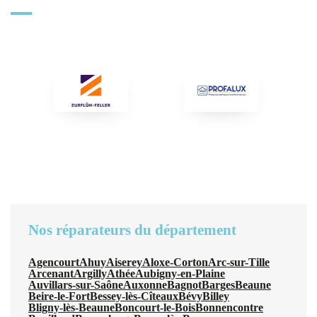
Nos réparateurs du département
Agencourt
Ahuy
Aiserey
Aloxe-Corton
Arc-sur-Tille
Arcenant
Argilly
Athée
Aubigny-en-Plaine
Auvillars-sur-Saône
Auxonne
Bagnot
Barges
Beaune
Beire-le-Fort
Bessey-lès-Cîteaux
Bévy
Billey
Bligny-lès-Beaune
Boncourt-le-Bois
Bonnencontre