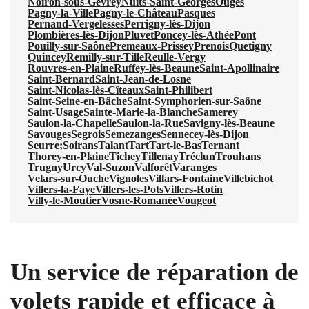
Noiron-sous-Gevrey
Nuits-Saint-Georges
Ouges
Pagny-la-Ville
Pagny-le-Château
Pasques
Pernand-Vergelesses
Perrigny-lès-Dijon
Plombières-lès-Dijon
Pluvet
Poncey-lès-Athée
Pont
Pouilly-sur-Saône
Premeaux-Prissey
Prenois
Quetigny
Quincey
Remilly-sur-Tille
Reulle-Vergy
Rouvres-en-Plaine
Ruffey-lès-Beaune
Saint-Apollinaire
Saint-Bernard
Saint-Jean-de-Losne
Saint-Nicolas-lès-Cîteaux
Saint-Philibert
Saint-Seine-en-Bâche
Saint-Symphorien-sur-Saône
Saint-Usage
Sainte-Marie-la-Blanche
Samerey
Saulon-la-Chapelle
Saulon-la-Rue
Savigny-lès-Beaune
Savouges
Segrois
Semezanges
Sennecey-lès-Dijon
Seurre;
Soirans
Talant
Tart
Tart-le-Bas
Ternant
Thorey-en-Plaine
Tichey
Tillenay
Tréclun
Trouhans
Trugny
Urcy
Val-Suzon
Valforêt
Varanges
Velars-sur-Ouche
Vignoles
Villars-Fontaine
Villebichot
Villers-la-Faye
Villers-les-Pots
Villers-Rotin
Villy-le-Moutier
Vosne-Romanée
Vougeot
Un service de réparation de
volets rapide et efficace à