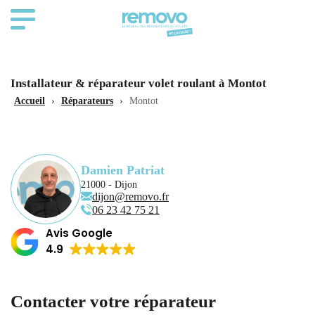
Installateur & réparateur volet roulant à Montot
Accueil
›
Réparateurs
›
Montot
Damien Patriat
21000 - Dijon
dijon@removo.fr
06 23 42 75 21
Avis Google
4.9
Contacter votre réparateur