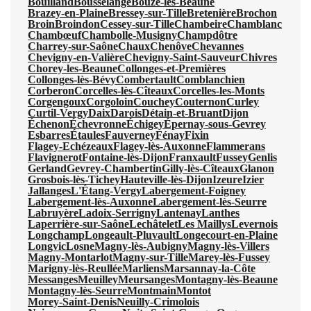
Bouilland
Bousselange
Bouze-lès-Beaune
Brazey-en-Plaine
Bressey-sur-Tille
Bretenière
Brochon
Broin
Broindon
Cessey-sur-Tille
Chambeire
Chamblanc
Chambœuf
Chambolle-Musigny
Champdôtre
Charrey-sur-Saône
Chaux
Chenôve
Chevannes
Chevigny-en-Valière
Chevigny-Saint-Sauveur
Chivres
Chorey-les-Beaune
Collonges-et-Premières
Collonges-lès-Bévy
Combertault
Comblanchien
Corberon
Corcelles-lès-Cîteaux
Corcelles-les-Monts
Corgengoux
Corgoloin
Couchey
Couternon
Curley
Curtil-Vergy
Daix
Darois
Détain-et-Bruant
Dijon
Échenon
Échevronne
Échigey
Épernay-sous-Gevrey
Esbarres
Étaules
Fauverney
Fénay
Fixin
Flagey-Echézeaux
Flagey-lès-Auxonne
Flammerans
Flavignerot
Fontaine-lès-Dijon
Franxault
Fussey
Genlis
Gerland
Gevrey-Chambertin
Gilly-lès-Cîteaux
Glanon
Grosbois-lès-Tichey
Hauteville-lès-Dijon
Izeure
Izier
Jallanges
L'Étang-Vergy
Labergement-Foigney
Labergement-lès-Auxonne
Labergement-lès-Seurre
Labruyère
Ladoix-Serrigny
Lantenay
Lanthes
Laperrière-sur-Saône
Lechâtelet
Les Maillys
Levernois
Longchamp
Longeault-Pluvault
Longecourt-en-Plaine
Longvic
Losne
Magny-lès-Aubigny
Magny-lès-Villers
Magny-Montarlot
Magny-sur-Tille
Marey-lès-Fussey
Marigny-lès-Reullée
Marliens
Marsannay-la-Côte
Messanges
Meuilley
Meursanges
Montagny-lès-Beaune
Montagny-lès-Seurre
Montmain
Montot
Morey-Saint-Denis
Neuilly-Crimolois