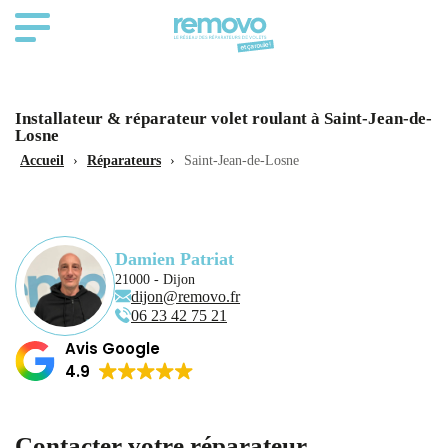
Installateur & réparateur volet roulant à Saint-Jean-de-
Losne
Accueil
›
Réparateurs
›
Saint-Jean-de-Losne
Damien Patriat
21000 - Dijon
dijon@removo.fr
06 23 42 75 21
Avis Google
4.9
Contacter votre réparateur