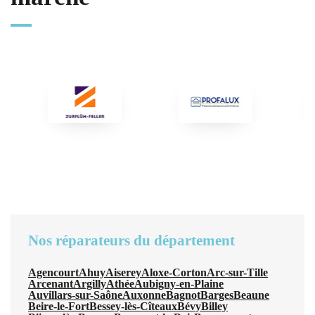
Nos réparateurs du département
Agencourt
Ahuy
Aiserey
Aloxe-Corton
Arc-sur-Tille
Arcenant
Argilly
Athée
Aubigny-en-Plaine
Auvillars-sur-Saône
Auxonne
Bagnot
Barges
Beaune
Beire-le-Fort
Bessey-lès-Cîteaux
Bévy
Billey