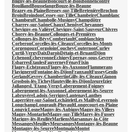
Bligny-lès-Beaune
Boncourt-le-Bois
Bonnencontre
Bouilland
Bousselange
Bouze-lès-Beaune
Brazey-en-Plaine
Bressey-sur-Tille
Bretenière
Brochon
Broin
Broindon
Cessey-sur-Tille
Chambeire
Chamblanc
Chambœuf
Chambolle-Musigny
Champdôtre
Charrey-sur-Saône
Chaux
Chenôve
Chevannes
Chevigny-en-Valière
Chevigny-Saint-Sauveur
Chivres
Chorey-les-Beaune
Collonges-et-Premières
Collonges-lès-Bévy
Combertault
Comblanchien
Corberon
Corcelles-lès-Cîteaux
Corcelles-les-Monts
Corgengoux
Corgoloin
Couchey
Couternon
Curley
Curtil-Vergy
Daix
Darois
Détain-et-Bruant
Dijon
Échenon
Échevronne
Échigey
Épernay-sous-Gevrey
Esbarres
Étaules
Fauverney
Fénay
Fixin
Flagey-Echézeaux
Flagey-lès-Auxonne
Flammerans
Flavignerot
Fontaine-lès-Dijon
Franxault
Fussey
Genlis
Gerland
Gevrey-Chambertin
Gilly-lès-Cîteaux
Glanon
Grosbois-lès-Tichey
Hauteville-lès-Dijon
Izeure
Izier
Jallanges
L'Étang-Vergy
Labergement-Foigney
Labergement-lès-Auxonne
Labergement-lès-Seurre
Labruyère
Ladoix-Serrigny
Lantenay
Lanthes
Laperrière-sur-Saône
Lechâtelet
Les Maillys
Levernois
Longchamp
Longeault-Pluvault
Longecourt-en-Plaine
Longvic
Losne
Magny-lès-Aubigny
Magny-lès-Villers
Magny-Montarlot
Magny-sur-Tille
Marey-lès-Fussey
Marigny-lès-Reullée
Marliens
Marsannay-la-Côte
Messanges
Meuilley
Meursanges
Montagny-lès-Beaune
Montagny-lès-Seurre
Montmain
Montot