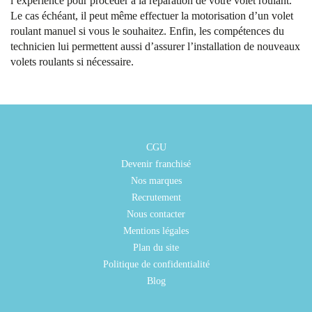
l’expérience pour procéder à la réparation de votre volet roulant.
Le cas échéant, il peut même effectuer la motorisation d’un volet
roulant manuel si vous le souhaitez. Enfin, les compétences du
technicien lui permettent aussi d’assurer l’installation de nouveaux
volets roulants si nécessaire.
CGU
Devenir franchisé
Nos marques
Recrutement
Nous contacter
Mentions légales
Plan du site
Politique de confidentialité
Blog