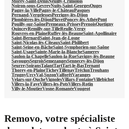
Morey-Saint-Denis
Neuilly-Crimolois
Noiron-sous-Gevrey
Nuits-Saint-Georges
Ouges
Pagny-la-Ville
Pagny-le-Château
Pasques
Pernand-Vergelesses
Perrigny-lès-Dijon
Plombières-lès-Dijon
Pluvet
Poncey-lès-Athée
Pont
Pouilly-sur-Saône
Premeaux-Prissey
Prenois
Quetigny
Quincey
Remilly-sur-Tille
Reulle-Vergy
Rouvres-en-Plaine
Ruffey-lès-Beaune
Saint-Apollinaire
Saint-Bernard
Saint-Jean-de-Losne
Saint-Nicolas-lès-Cîteaux
Saint-Philibert
Saint-Seine-en-Bâche
Saint-Symphorien-sur-Saône
Saint-Usage
Sainte-Marie-la-Blanche
Samerey
Saulon-la-Chapelle
Saulon-la-Rue
Savigny-lès-Beaune
Savouges
Segrois
Semezanges
Sennecey-lès-Dijon
Seurre;
Soirans
Talant
Tart
Tart-le-Bas
Ternant
Thorey-en-Plaine
Tichey
Tillenay
Tréclun
Trouhans
Trugny
Urcy
Val-Suzon
Valforêt
Varanges
Velars-sur-Ouche
Vignoles
Villars-Fontaine
Villebichot
Villers-la-Faye
Villers-les-Pots
Villers-Rotin
Villy-le-Moutier
Vosne-Romanée
Vougeot
Removo, votre spécialiste