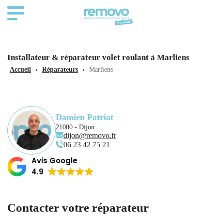
Installateur & réparateur volet roulant à Marliens
Accueil
›
Réparateurs
›
Marliens
Damien Patriat
21000 - Dijon
dijon@removo.fr
06 23 42 75 21
Avis Google
4.9
Contacter votre réparateur