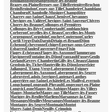
Bouilland
Bousselange
Bouze-lès-Beaune
Brazey-en-Plaine
Bressey-sur-Tille
Bretenière
Brochon
Broin
Broindon
Cessey-sur-Tille
Chambeire
Chamblanc
Chambœuf
Chambolle-Musigny
Champdôtre
Charrey-sur-Saône
Chaux
Chenôve
Chevannes
Chevigny-en-Valière
Chevigny-Saint-Sauveur
Chivres
Chorey-les-Beaune
Collonges-et-Premières
Collonges-lès-Bévy
Combertault
Comblanchien
Corberon
Corcelles-lès-Cîteaux
Corcelles-les-Monts
Corgengoux
Corgoloin
Couchey
Couternon
Curley
Curtil-Vergy
Daix
Darois
Détain-et-Bruant
Dijon
Échenon
Échevronne
Échigey
Épernay-sous-Gevrey
Esbarres
Étaules
Fauverney
Fénay
Fixin
Flagey-Echézeaux
Flagey-lès-Auxonne
Flammerans
Flavignerot
Fontaine-lès-Dijon
Franxault
Fussey
Genlis
Gerland
Gevrey-Chambertin
Gilly-lès-Cîteaux
Glanon
Grosbois-lès-Tichey
Hauteville-lès-Dijon
Izeure
Izier
Jallanges
L'Étang-Vergy
Labergement-Foigney
Labergement-lès-Auxonne
Labergement-lès-Seurre
Labruyère
Ladoix-Serrigny
Lantenay
Lanthes
Laperrière-sur-Saône
Lechâtelet
Les Maillys
Levernois
Longchamp
Longeault-Pluvault
Longecourt-en-Plaine
Longvic
Losne
Magny-lès-Aubigny
Magny-lès-Villers
Magny-Montarlot
Magny-sur-Tille
Marey-lès-Fussey
Marigny-lès-Reullée
Marliens
Marsannay-la-Côte
Messanges
Meuilley
Meursanges
Montagny-lès-Beaune
Montagny-lès-Seurre
Montmain
Montot
Morey-Saint-Denis
Neuilly-Crimolois