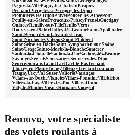
Noiron-sous-Gevrey
Nuits-Saint-Georges
Ouges
Pagny-la-Ville
Pagny-le-Château
Pasques
Pernand-Vergelesses
Perrigny-lès-Dijon
Plombières-lès-Dijon
Pluvet
Poncey-lès-Athée
Pont
Pouilly-sur-Saône
Premeaux-Prissey
Prenois
Quetigny
Quincey
Remilly-sur-Tille
Reulle-Vergy
Rouvres-en-Plaine
Ruffey-lès-Beaune
Saint-Apollinaire
Saint-Bernard
Saint-Jean-de-Losne
Saint-Nicolas-lès-Cîteaux
Saint-Philibert
Saint-Seine-en-Bâche
Saint-Symphorien-sur-Saône
Saint-Usage
Sainte-Marie-la-Blanche
Samerey
Saulon-la-Chapelle
Saulon-la-Rue
Savigny-lès-Beaune
Savouges
Segrois
Semezanges
Sennecey-lès-Dijon
Seurre;
Soirans
Talant
Tart
Tart-le-Bas
Ternant
Thorey-en-Plaine
Tichey
Tillenay
Tréclun
Trouhans
Trugny
Urcy
Val-Suzon
Valforêt
Varanges
Velars-sur-Ouche
Vignoles
Villars-Fontaine
Villebichot
Villers-la-Faye
Villers-les-Pots
Villers-Rotin
Villy-le-Moutier
Vosne-Romanée
Vougeot
Removo, votre spécialiste
des volets roulants à