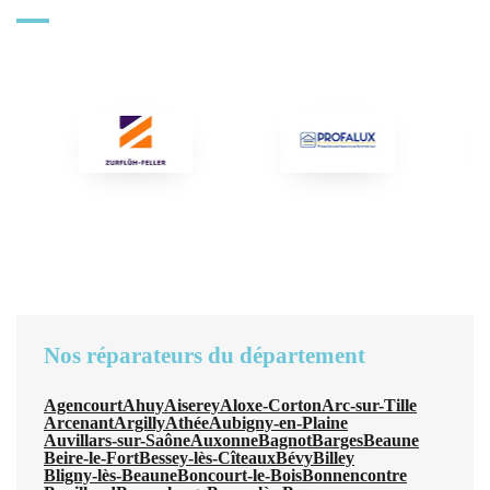
Nos réparateurs du département
Agencourt
Ahuy
Aiserey
Aloxe-Corton
Arc-sur-Tille
Arcenant
Argilly
Athée
Aubigny-en-Plaine
Auvillars-sur-Saône
Auxonne
Bagnot
Barges
Beaune
Beire-le-Fort
Bessey-lès-Cîteaux
Bévy
Billey
Bligny-lès-Beaune
Boncourt-le-Bois
Bonnencontre