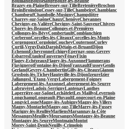
Bouilland
Bousselange
Bouze-lès-Beaune
Brazey-en-Plaine
Bressey-sur-Tille
Bretenière
Brochon
Broin
Broindon
Cessey-sur-Tille
Chambeire
Chamblanc
Chambœuf
Chambolle-Musigny
Champdôtre
Charrey-sur-Saône
Chaux
Chenôve
Chevannes
Chevigny-en-Valière
Chevigny-Saint-Sauveur
Chivres
Chorey-les-Beaune
Collonges-et-Premières
Collonges-lès-Bévy
Combertault
Comblanchien
Corberon
Corcelles-lès-Cîteaux
Corcelles-les-Monts
Corgengoux
Corgoloin
Couchey
Couternon
Curley
Curtil-Vergy
Daix
Darois
Détain-et-Bruant
Dijon
Échenon
Échevronne
Échigey
Épernay-sous-Gevrey
Esbarres
Étaules
Fauverney
Fénay
Fixin
Flagey-Echézeaux
Flagey-lès-Auxonne
Flammerans
Flavignerot
Fontaine-lès-Dijon
Franxault
Fussey
Genlis
Gerland
Gevrey-Chambertin
Gilly-lès-Cîteaux
Glanon
Grosbois-lès-Tichey
Hauteville-lès-Dijon
Izeure
Izier
Jallanges
L'Étang-Vergy
Labergement-Foigney
Labergement-lès-Auxonne
Labergement-lès-Seurre
Labruyère
Ladoix-Serrigny
Lantenay
Lanthes
Laperrière-sur-Saône
Lechâtelet
Les Maillys
Levernois
Longchamp
Longeault-Pluvault
Longecourt-en-Plaine
Longvic
Losne
Magny-lès-Aubigny
Magny-lès-Villers
Magny-Montarlot
Magny-sur-Tille
Marey-lès-Fussey
Marigny-lès-Reullée
Marliens
Marsannay-la-Côte
Messanges
Meuilley
Meursanges
Montagny-lès-Beaune
Montagny-lès-Seurre
Montmain
Montot
Morey-Saint-Denis
Neuilly-Crimolois