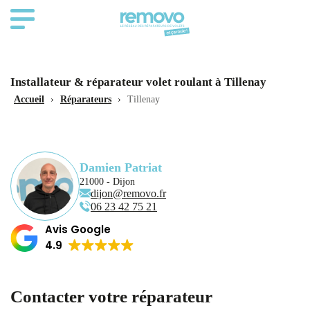
Installateur & réparateur volet roulant à Tillenay
Accueil
›
Réparateurs
›
Tillenay
Damien Patriat
21000 - Dijon
dijon@removo.fr
06 23 42 75 21
Avis Google
4.9
Contacter votre réparateur