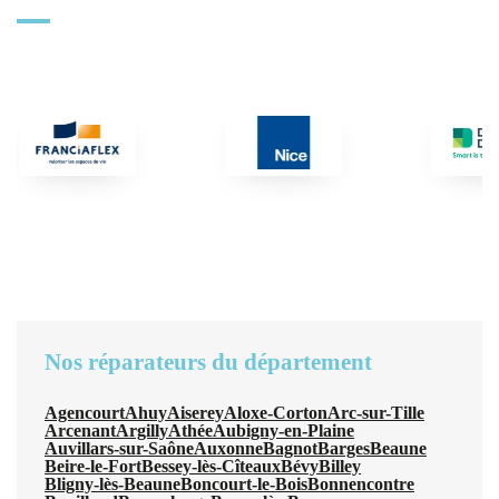
Nos réparateurs du département
Agencourt
Ahuy
Aiserey
Aloxe-Corton
Arc-sur-Tille
Arcenant
Argilly
Athée
Aubigny-en-Plaine
Auvillars-sur-Saône
Auxonne
Bagnot
Barges
Beaune
Beire-le-Fort
Bessey-lès-Cîteaux
Bévy
Billey
Bligny-lès-Beaune
Boncourt-le-Bois
Bonnencontre