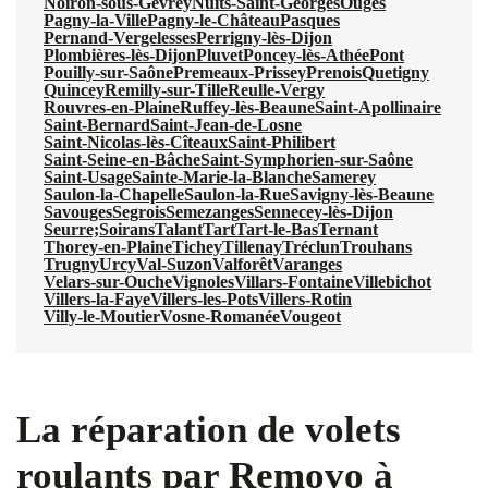
Noiron-sous-Gevrey
Nuits-Saint-Georges
Ouges
Pagny-la-Ville
Pagny-le-Château
Pasques
Pernand-Vergelesses
Perrigny-lès-Dijon
Plombières-lès-Dijon
Pluvet
Poncey-lès-Athée
Pont
Pouilly-sur-Saône
Premeaux-Prissey
Prenois
Quetigny
Quincey
Remilly-sur-Tille
Reulle-Vergy
Rouvres-en-Plaine
Ruffey-lès-Beaune
Saint-Apollinaire
Saint-Bernard
Saint-Jean-de-Losne
Saint-Nicolas-lès-Cîteaux
Saint-Philibert
Saint-Seine-en-Bâche
Saint-Symphorien-sur-Saône
Saint-Usage
Sainte-Marie-la-Blanche
Samerey
Saulon-la-Chapelle
Saulon-la-Rue
Savigny-lès-Beaune
Savouges
Segrois
Semezanges
Sennecey-lès-Dijon
Seurre;
Soirans
Talant
Tart
Tart-le-Bas
Ternant
Thorey-en-Plaine
Tichey
Tillenay
Tréclun
Trouhans
Trugny
Urcy
Val-Suzon
Valforêt
Varanges
Velars-sur-Ouche
Vignoles
Villars-Fontaine
Villebichot
Villers-la-Faye
Villers-les-Pots
Villers-Rotin
Villy-le-Moutier
Vosne-Romanée
Vougeot
La réparation de volets
roulants par Removo à