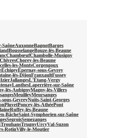
r-Saône
Auxonne
Bagnot
Barges
land
Bousselange
Bouze-lès-Beaune
anc
Chambœuf
Chambolle-Musigny
Chivres
Chorey-les-Beaune
celles-les-Monts
Corgengoux
e
Échigey
Épernay-sous-Gevrey
taine-lès-Dijon
Franxault
Fussey
e
Izier
Jallanges
L'Étang-Vergy
tenay
Lanthes
Laperrière-sur-Saône
y-lès-Aubigny
Magny-lès-Villers
sanges
Meuilley
Meursanges
-sous-Gevrey
Nuits-Saint-Georges
jon
Pluvet
Poncey-lès-Athée
Pont
laine
Ruffey-lès-Beaune
-en-Bâche
Saint-Symphorien-sur-Saône
ges
Segrois
Semezanges
n
Trouhans
Trugny
Urcy
Val-Suzon
ers-Rotin
Villy-le-Moutier