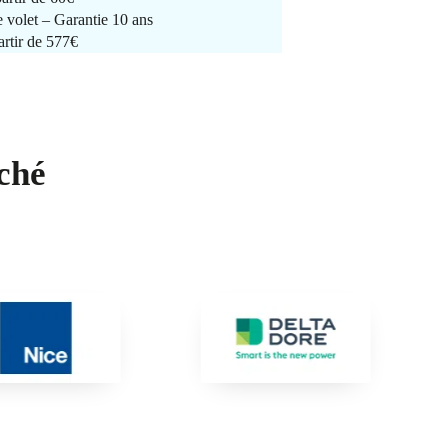
e volet – Garantie 10 ans
artir de 577€
ché