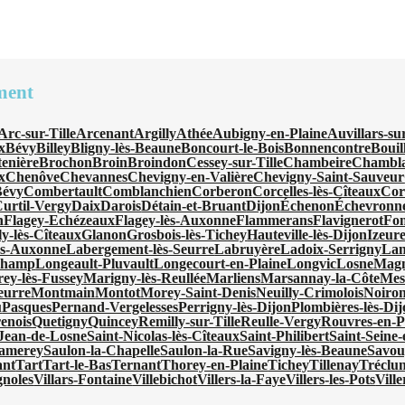
ment
Arc-sur-Tille
Arcenant
Argilly
Athée
Aubigny-en-Plaine
Auvillars-su
x
Bévy
Billey
Bligny-lès-Beaune
Boncourt-le-Bois
Bonnencontre
Bouil
tenière
Brochon
Broin
Broindon
Cessey-sur-Tille
Chambeire
Chambl
x
Chenôve
Chevannes
Chevigny-en-Valière
Chevigny-Saint-Sauveur
Bévy
Combertault
Comblanchien
Corberon
Corcelles-lès-Cîteaux
Cor
urtil-Vergy
Daix
Darois
Détain-et-Bruant
Dijon
Échenon
Échevronn
n
Flagey-Echézeaux
Flagey-lès-Auxonne
Flammerans
Flavignerot
Fon
ly-lès-Cîteaux
Glanon
Grosbois-lès-Tichey
Hauteville-lès-Dijon
Izeur
ès-Auxonne
Labergement-lès-Seurre
Labruyère
Ladoix-Serrigny
Lan
champ
Longeault-Pluvault
Longecourt-en-Plaine
Longvic
Losne
Magn
ey-lès-Fussey
Marigny-lès-Reullée
Marliens
Marsannay-la-Côte
Mes
eurre
Montmain
Montot
Morey-Saint-Denis
Neuilly-Crimolois
Noiron
u
Pasques
Pernand-Vergelesses
Perrigny-lès-Dijon
Plombières-lès-Di
enois
Quetigny
Quincey
Remilly-sur-Tille
Reulle-Vergy
Rouvres-en-P
-Jean-de-Losne
Saint-Nicolas-lès-Cîteaux
Saint-Philibert
Saint-Seine
amerey
Saulon-la-Chapelle
Saulon-la-Rue
Savigny-lès-Beaune
Savou
ant
Tart
Tart-le-Bas
Ternant
Thorey-en-Plaine
Tichey
Tillenay
Tréclu
gnoles
Villars-Fontaine
Villebichot
Villers-la-Faye
Villers-les-Pots
Vill