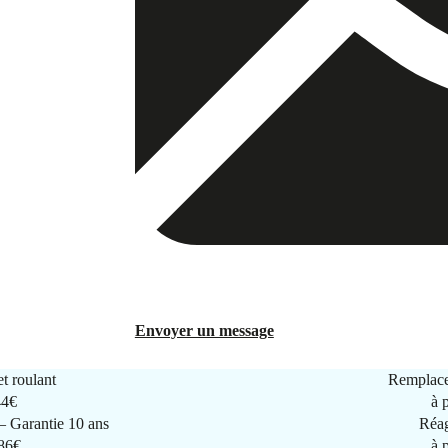
Envoyer un message
t roulant
Remplace
44€
à 
 Garantie 10 ans
Réag
286€
à 