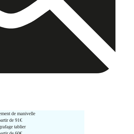
ment de manivelle
partir de
91€
rafage tablier
partir de
60€