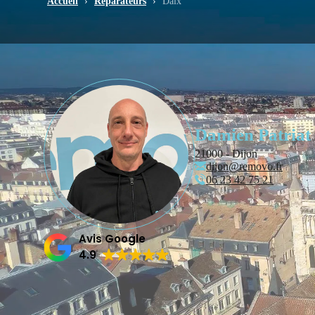
Accueil
›
Réparateurs
›
Daix
Damien Patriat
21000 - Dijon
dijon@removo.fr
06 23 42 75 21
Avis Google
4.9