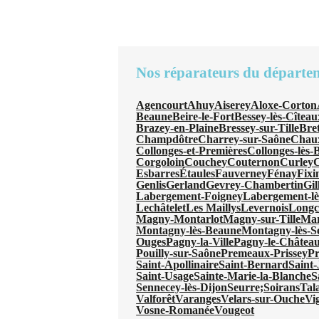
Nos réparateurs du départe
Agencourt
Ahuy
Aiserey
Aloxe-Corton
Beaune
Beire-le-Fort
Bessey-lès-Cîteau
Brazey-en-Plaine
Bressey-sur-Tille
Bre
Champdôtre
Charrey-sur-Saône
Chau
Collonges-et-Premières
Collonges-lès-
Corgoloin
Couchey
Couternon
Curley
C
Esbarres
Étaules
Fauverney
Fénay
Fixi
Genlis
Gerland
Gevrey-Chambertin
Gil
Labergement-Foigney
Labergement-l
Lechâtelet
Les Maillys
Levernois
Long
Magny-Montarlot
Magny-sur-Tille
Mar
Montagny-lès-Beaune
Montagny-lès-S
Ouges
Pagny-la-Ville
Pagny-le-Châtea
Pouilly-sur-Saône
Premeaux-Prissey
Pr
Saint-Apollinaire
Saint-Bernard
Saint
Saint-Usage
Sainte-Marie-la-Blanche
S
Sennecey-lès-Dijon
Seurre;
Soirans
Tal
Valforêt
Varanges
Velars-sur-Ouche
Vi
Vosne-Romanée
Vougeot