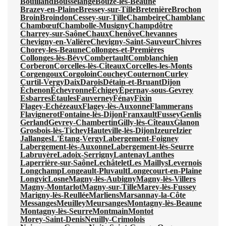
Bouilland
Bousselange
Bouze-lès-Beaune
Brazey-en-Plaine
Bressey-sur-Tille
Bretenière
Brochon
Broin
Broindon
Cessey-sur-Tille
Chambeire
Chamblanc
Chambœuf
Chambolle-Musigny
Champdôtre
Charrey-sur-Saône
Chaux
Chenôve
Chevannes
Chevigny-en-Valière
Chevigny-Saint-Sauveur
Chivres
Chorey-les-Beaune
Collonges-et-Premières
Collonges-lès-Bévy
Combertault
Comblanchien
Corberon
Corcelles-lès-Cîteaux
Corcelles-les-Monts
Corgengoux
Corgoloin
Couchey
Couternon
Curley
Curtil-Vergy
Daix
Darois
Détain-et-Bruant
Dijon
Échenon
Échevronne
Échigey
Épernay-sous-Gevrey
Esbarres
Étaules
Fauverney
Fénay
Fixin
Flagey-Echézeaux
Flagey-lès-Auxonne
Flammerans
Flavignerot
Fontaine-lès-Dijon
Franxault
Fussey
Genlis
Gerland
Gevrey-Chambertin
Gilly-lès-Cîteaux
Glanon
Grosbois-lès-Tichey
Hauteville-lès-Dijon
Izeure
Izier
Jallanges
L'Étang-Vergy
Labergement-Foigney
Labergement-lès-Auxonne
Labergement-lès-Seurre
Labruyère
Ladoix-Serrigny
Lantenay
Lanthes
Laperrière-sur-Saône
Lechâtelet
Les Maillys
Levernois
Longchamp
Longeault-Pluvault
Longecourt-en-Plaine
Longvic
Losne
Magny-lès-Aubigny
Magny-lès-Villers
Magny-Montarlot
Magny-sur-Tille
Marey-lès-Fussey
Marigny-lès-Reullée
Marliens
Marsannay-la-Côte
Messanges
Meuilley
Meursanges
Montagny-lès-Beaune
Montagny-lès-Seurre
Montmain
Montot
Morey-Saint-Denis
Neuilly-Crimolois