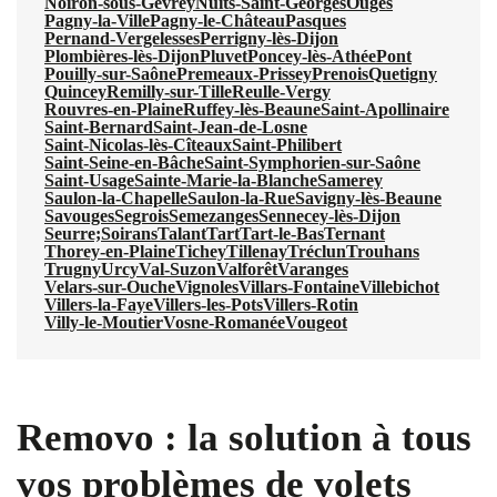
Noiron-sous-Gevrey
Nuits-Saint-Georges
Ouges
Pagny-la-Ville
Pagny-le-Château
Pasques
Pernand-Vergelesses
Perrigny-lès-Dijon
Plombières-lès-Dijon
Pluvet
Poncey-lès-Athée
Pont
Pouilly-sur-Saône
Premeaux-Prissey
Prenois
Quetigny
Quincey
Remilly-sur-Tille
Reulle-Vergy
Rouvres-en-Plaine
Ruffey-lès-Beaune
Saint-Apollinaire
Saint-Bernard
Saint-Jean-de-Losne
Saint-Nicolas-lès-Cîteaux
Saint-Philibert
Saint-Seine-en-Bâche
Saint-Symphorien-sur-Saône
Saint-Usage
Sainte-Marie-la-Blanche
Samerey
Saulon-la-Chapelle
Saulon-la-Rue
Savigny-lès-Beaune
Savouges
Segrois
Semezanges
Sennecey-lès-Dijon
Seurre;
Soirans
Talant
Tart
Tart-le-Bas
Ternant
Thorey-en-Plaine
Tichey
Tillenay
Tréclun
Trouhans
Trugny
Urcy
Val-Suzon
Valforêt
Varanges
Velars-sur-Ouche
Vignoles
Villars-Fontaine
Villebichot
Villers-la-Faye
Villers-les-Pots
Villers-Rotin
Villy-le-Moutier
Vosne-Romanée
Vougeot
Removo : la solution à tous
vos problèmes de volets