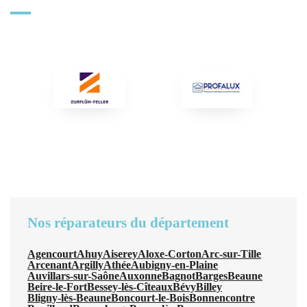
Nos réparateurs du département
Agencourt
Ahuy
Aiserey
Aloxe-Corton
Arc-sur-Tille
Arcenant
Argilly
Athée
Aubigny-en-Plaine
Auvillars-sur-Saône
Auxonne
Bagnot
Barges
Beaune
Beire-le-Fort
Bessey-lès-Cîteaux
Bévy
Billey
Bligny-lès-Beaune
Boncourt-le-Bois
Bonnencontre