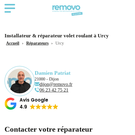
Installateur & réparateur volet roulant à Urcy
Accueil
›
Réparateurs
›
Urcy
Damien Patriat
21000 - Dijon
dijon@removo.fr
06 23 42 75 21
Avis Google
4.9
Contacter votre réparateur