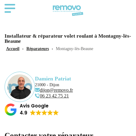
Installateur & réparateur volet roulant à Montagny-lès-
Beaune
Accueil
›
Réparateurs
›
Montagny-lès-Beaune
Damien Patriat
21000 - Dijon
dijon@removo.fr
06 23 42 75 21
Avis Google
4.9
Contacter votre réparateur