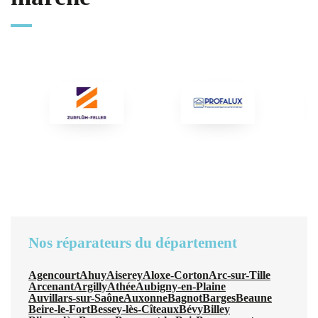
Nos réparateurs du département
Agencourt
Ahuy
Aiserey
Aloxe-Corton
Arc-sur-Tille
Arcenant
Argilly
Athée
Aubigny-en-Plaine
Auvillars-sur-Saône
Auxonne
Bagnot
Barges
Beaune
Beire-le-Fort
Bessey-lès-Cîteaux
Bévy
Billey