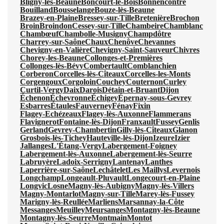
Bligny-lès-Beaune
Boncourt-le-Bois
Bonnencontre
Bouilland
Bousselange
Bouze-lès-Beaune
Brazey-en-Plaine
Bressey-sur-Tille
Bretenière
Brochon
Broin
Broindon
Cessey-sur-Tille
Chambeire
Chamblanc
Chambœuf
Chambolle-Musigny
Champdôtre
Charrey-sur-Saône
Chaux
Chenôve
Chevannes
Chevigny-en-Valière
Chevigny-Saint-Sauveur
Chivres
Chorey-les-Beaune
Collonges-et-Premières
Collonges-lès-Bévy
Combertault
Comblanchien
Corberon
Corcelles-lès-Cîteaux
Corcelles-les-Monts
Corgengoux
Corgoloin
Couchey
Couternon
Curley
Curtil-Vergy
Daix
Darois
Détain-et-Bruant
Dijon
Échenon
Échevronne
Échigey
Épernay-sous-Gevrey
Esbarres
Étaules
Fauverney
Fénay
Fixin
Flagey-Echézeaux
Flagey-lès-Auxonne
Flammerans
Flavignerot
Fontaine-lès-Dijon
Franxault
Fussey
Genlis
Gerland
Gevrey-Chambertin
Gilly-lès-Cîteaux
Glanon
Grosbois-lès-Tichey
Hauteville-lès-Dijon
Izeure
Izier
Jallanges
L'Étang-Vergy
Labergement-Foigney
Labergement-lès-Auxonne
Labergement-lès-Seurre
Labruyère
Ladoix-Serrigny
Lantenay
Lanthes
Laperrière-sur-Saône
Lechâtelet
Les Maillys
Levernois
Longchamp
Longeault-Pluvault
Longecourt-en-Plaine
Longvic
Losne
Magny-lès-Aubigny
Magny-lès-Villers
Magny-Montarlot
Magny-sur-Tille
Marey-lès-Fussey
Marigny-lès-Reullée
Marliens
Marsannay-la-Côte
Messanges
Meuilley
Meursanges
Montagny-lès-Beaune
Montagny-lès-Seurre
Montmain
Montot