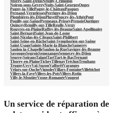
Morey-Saint-Denis
Neuilly-Crimolois
Noiron-sous-Gevrey
Nuits-Saint-Georges
Ouges
Pagny-la-Ville
Pagny-le-Château
Pasques
Pernand-Vergelesses
Perrigny-lès-Dijon
Plombières-lès-Dijon
Pluvet
Poncey-lès-Athée
Pont
Pouilly-sur-Saône
Premeaux-Prissey
Prenois
Quetigny
Quincey
Remilly-sur-Tille
Reulle-Vergy
Rouvres-en-Plaine
Ruffey-lès-Beaune
Saint-Apollinaire
Saint-Bernard
Saint-Jean-de-Losne
Saint-Nicolas-lès-Cîteaux
Saint-Philibert
Saint-Seine-en-Bâche
Saint-Symphorien-sur-Saône
Saint-Usage
Sainte-Marie-la-Blanche
Samerey
Saulon-la-Chapelle
Saulon-la-Rue
Savigny-lès-Beaune
Savouges
Segrois
Semezanges
Sennecey-lès-Dijon
Seurre;
Soirans
Talant
Tart
Tart-le-Bas
Ternant
Thorey-en-Plaine
Tichey
Tillenay
Tréclun
Trouhans
Trugny
Urcy
Val-Suzon
Valforêt
Varanges
Velars-sur-Ouche
Vignoles
Villars-Fontaine
Villebichot
Villers-la-Faye
Villers-les-Pots
Villers-Rotin
Villy-le-Moutier
Vosne-Romanée
Vougeot
Un service de réparation de