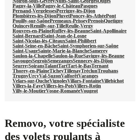
Noiron-sous-Gevrey
Nuits-Saint-Georges
Ouges
Pagny-la-Ville
Pagny-le-Château
Pasques
Pernand-Vergelesses
Perrigny-lès-Dijon
Plombières-lès-Dijon
Pluvet
Poncey-lès-Athée
Pont
Pouilly-sur-Saône
Premeaux-Prissey
Prenois
Quetigny
Quincey
Remilly-sur-Tille
Reulle-Vergy
Rouvres-en-Plaine
Ruffey-lès-Beaune
Saint-Apollinaire
Saint-Bernard
Saint-Jean-de-Losne
Saint-Nicolas-lès-Cîteaux
Saint-Philibert
Saint-Seine-en-Bâche
Saint-Symphorien-sur-Saône
Saint-Usage
Sainte-Marie-la-Blanche
Samerey
Saulon-la-Chapelle
Saulon-la-Rue
Savigny-lès-Beaune
Savouges
Segrois
Semezanges
Sennecey-lès-Dijon
Seurre;
Soirans
Talant
Tart
Tart-le-Bas
Ternant
Thorey-en-Plaine
Tichey
Tillenay
Tréclun
Trouhans
Trugny
Urcy
Val-Suzon
Valforêt
Varanges
Velars-sur-Ouche
Vignoles
Villars-Fontaine
Villebichot
Villers-la-Faye
Villers-les-Pots
Villers-Rotin
Villy-le-Moutier
Vosne-Romanée
Vougeot
Removo, votre spécialiste
des volets roulants à