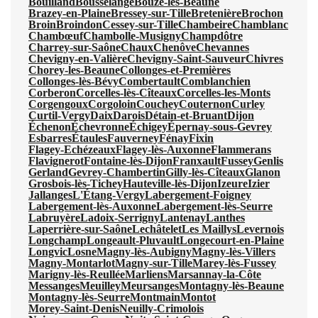
Bouilland
Bousselange
Bouze-lès-Beaune
Brazey-en-Plaine
Bressey-sur-Tille
Bretenière
Brochon
Broin
Broindon
Cessey-sur-Tille
Chambeire
Chamblanc
Chambœuf
Chambolle-Musigny
Champdôtre
Charrey-sur-Saône
Chaux
Chenôve
Chevannes
Chevigny-en-Valière
Chevigny-Saint-Sauveur
Chivres
Chorey-les-Beaune
Collonges-et-Premières
Collonges-lès-Bévy
Combertault
Comblanchien
Corberon
Corcelles-lès-Cîteaux
Corcelles-les-Monts
Corgengoux
Corgoloin
Couchey
Couternon
Curley
Curtil-Vergy
Daix
Darois
Détain-et-Bruant
Dijon
Échenon
Échevronne
Échigey
Épernay-sous-Gevrey
Esbarres
Étaules
Fauverney
Fénay
Fixin
Flagey-Echézeaux
Flagey-lès-Auxonne
Flammerans
Flavignerot
Fontaine-lès-Dijon
Franxault
Fussey
Genlis
Gerland
Gevrey-Chambertin
Gilly-lès-Cîteaux
Glanon
Grosbois-lès-Tichey
Hauteville-lès-Dijon
Izeure
Izier
Jallanges
L'Étang-Vergy
Labergement-Foigney
Labergement-lès-Auxonne
Labergement-lès-Seurre
Labruyère
Ladoix-Serrigny
Lantenay
Lanthes
Laperrière-sur-Saône
Lechâtelet
Les Maillys
Levernois
Longchamp
Longeault-Pluvault
Longecourt-en-Plaine
Longvic
Losne
Magny-lès-Aubigny
Magny-lès-Villers
Magny-Montarlot
Magny-sur-Tille
Marey-lès-Fussey
Marigny-lès-Reullée
Marliens
Marsannay-la-Côte
Messanges
Meuilley
Meursanges
Montagny-lès-Beaune
Montagny-lès-Seurre
Montmain
Montot
Morey-Saint-Denis
Neuilly-Crimolois