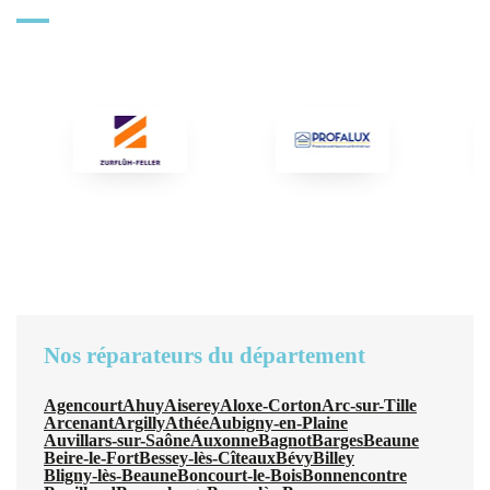
Nos réparateurs du département
Agencourt
Ahuy
Aiserey
Aloxe-Corton
Arc-sur-Tille
Arcenant
Argilly
Athée
Aubigny-en-Plaine
Auvillars-sur-Saône
Auxonne
Bagnot
Barges
Beaune
Beire-le-Fort
Bessey-lès-Cîteaux
Bévy
Billey
Bligny-lès-Beaune
Boncourt-le-Bois
Bonnencontre