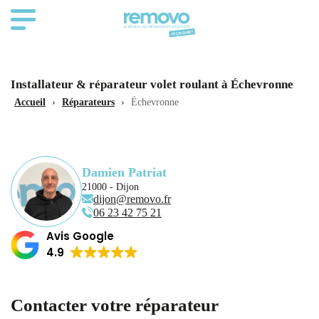
Installateur & réparateur volet roulant à Échevronne
Accueil
›
Réparateurs
›
Échevronne
Damien Patriat
21000 - Dijon
dijon@removo.fr
06 23 42 75 21
Avis Google
4.9
Contacter votre réparateur