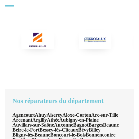
Nos réparateurs du département
Agencourt
Ahuy
Aiserey
Aloxe-Corton
Arc-sur-Tille
Arcenant
Argilly
Athée
Aubigny-en-Plaine
Auvillars-sur-Saône
Auxonne
Bagnot
Barges
Beaune
Beire-le-Fort
Bessey-lès-Cîteaux
Bévy
Billey
Bligny-lès-Beaune
Boncourt-le-Bois
Bonnencontre