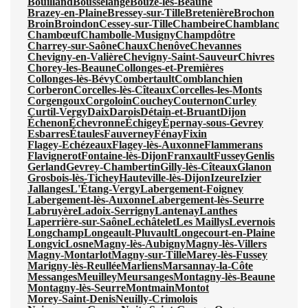
Bouilland
Bousselange
Bouze-lès-Beaune
Brazey-en-Plaine
Bressey-sur-Tille
Bretenière
Brochon
Broin
Broindon
Cessey-sur-Tille
Chambeire
Chamblanc
Chambœuf
Chambolle-Musigny
Champdôtre
Charrey-sur-Saône
Chaux
Chenôve
Chevannes
Chevigny-en-Valière
Chevigny-Saint-Sauveur
Chivres
Chorey-les-Beaune
Collonges-et-Premières
Collonges-lès-Bévy
Combertault
Comblanchien
Corberon
Corcelles-lès-Cîteaux
Corcelles-les-Monts
Corgengoux
Corgoloin
Couchey
Couternon
Curley
Curtil-Vergy
Daix
Darois
Détain-et-Bruant
Dijon
Échenon
Échevronne
Échigey
Épernay-sous-Gevrey
Esbarres
Étaules
Fauverney
Fénay
Fixin
Flagey-Echézeaux
Flagey-lès-Auxonne
Flammerans
Flavignerot
Fontaine-lès-Dijon
Franxault
Fussey
Genlis
Gerland
Gevrey-Chambertin
Gilly-lès-Cîteaux
Glanon
Grosbois-lès-Tichey
Hauteville-lès-Dijon
Izeure
Izier
Jallanges
L'Étang-Vergy
Labergement-Foigney
Labergement-lès-Auxonne
Labergement-lès-Seurre
Labruyère
Ladoix-Serrigny
Lantenay
Lanthes
Laperrière-sur-Saône
Lechâtelet
Les Maillys
Levernois
Longchamp
Longeault-Pluvault
Longecourt-en-Plaine
Longvic
Losne
Magny-lès-Aubigny
Magny-lès-Villers
Magny-Montarlot
Magny-sur-Tille
Marey-lès-Fussey
Marigny-lès-Reullée
Marliens
Marsannay-la-Côte
Messanges
Meuilley
Meursanges
Montagny-lès-Beaune
Montagny-lès-Seurre
Montmain
Montot
Morey-Saint-Denis
Neuilly-Crimolois