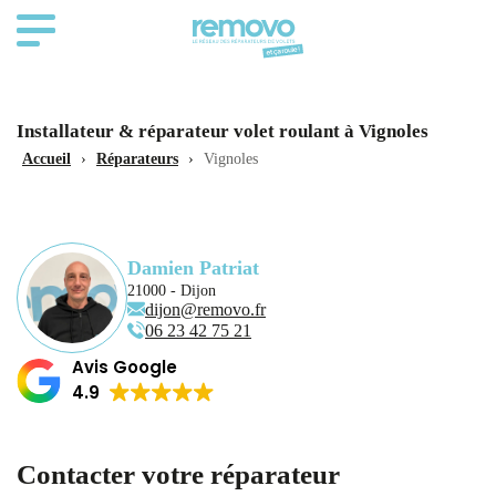
Installateur & réparateur volet roulant à Vignoles
Accueil
›
Réparateurs
›
Vignoles
Damien Patriat
21000 - Dijon
dijon@removo.fr
06 23 42 75 21
Avis Google
4.9
Contacter votre réparateur