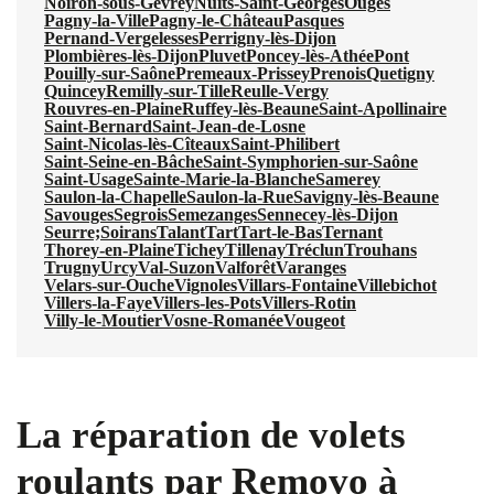
Noiron-sous-Gevrey
Nuits-Saint-Georges
Ouges
Pagny-la-Ville
Pagny-le-Château
Pasques
Pernand-Vergelesses
Perrigny-lès-Dijon
Plombières-lès-Dijon
Pluvet
Poncey-lès-Athée
Pont
Pouilly-sur-Saône
Premeaux-Prissey
Prenois
Quetigny
Quincey
Remilly-sur-Tille
Reulle-Vergy
Rouvres-en-Plaine
Ruffey-lès-Beaune
Saint-Apollinaire
Saint-Bernard
Saint-Jean-de-Losne
Saint-Nicolas-lès-Cîteaux
Saint-Philibert
Saint-Seine-en-Bâche
Saint-Symphorien-sur-Saône
Saint-Usage
Sainte-Marie-la-Blanche
Samerey
Saulon-la-Chapelle
Saulon-la-Rue
Savigny-lès-Beaune
Savouges
Segrois
Semezanges
Sennecey-lès-Dijon
Seurre;
Soirans
Talant
Tart
Tart-le-Bas
Ternant
Thorey-en-Plaine
Tichey
Tillenay
Tréclun
Trouhans
Trugny
Urcy
Val-Suzon
Valforêt
Varanges
Velars-sur-Ouche
Vignoles
Villars-Fontaine
Villebichot
Villers-la-Faye
Villers-les-Pots
Villers-Rotin
Villy-le-Moutier
Vosne-Romanée
Vougeot
La réparation de volets
roulants par Removo à