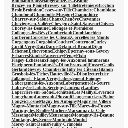
Bouilland
Bousselange
Bouze-lès-Beaune
Brazey-en-Plaine
Bressey-sur-Tille
Bretenière
Brochon
Broin
Broindon
Cessey-sur-Tille
Chambeire
Chamblanc
Chambœuf
Chambolle-Musigny
Champdôtre
Charrey-sur-Saône
Chaux
Chenôve
Chevannes
Chevigny-en-Valière
Chevigny-Saint-Sauveur
Chivres
Chorey-les-Beaune
Collonges-et-Premières
Collonges-lès-Bévy
Combertault
Comblanchien
Corberon
Corcelles-lès-Cîteaux
Corcelles-les-Monts
Corgengoux
Corgoloin
Couchey
Couternon
Curley
Curtil-Vergy
Daix
Darois
Détain-et-Bruant
Dijon
Échenon
Échevronne
Échigey
Épernay-sous-Gevrey
Esbarres
Étaules
Fauverney
Fénay
Fixin
Flagey-Echézeaux
Flagey-lès-Auxonne
Flammerans
Flavignerot
Fontaine-lès-Dijon
Franxault
Fussey
Genlis
Gerland
Gevrey-Chambertin
Gilly-lès-Cîteaux
Glanon
Grosbois-lès-Tichey
Hauteville-lès-Dijon
Izeure
Izier
Jallanges
L'Étang-Vergy
Labergement-Foigney
Labergement-lès-Auxonne
Labergement-lès-Seurre
Labruyère
Ladoix-Serrigny
Lantenay
Lanthes
Laperrière-sur-Saône
Lechâtelet
Les Maillys
Levernois
Longchamp
Longeault-Pluvault
Longecourt-en-Plaine
Longvic
Losne
Magny-lès-Aubigny
Magny-lès-Villers
Magny-Montarlot
Magny-sur-Tille
Marey-lès-Fussey
Marigny-lès-Reullée
Marliens
Marsannay-la-Côte
Messanges
Meuilley
Meursanges
Montagny-lès-Beaune
Montagny-lès-Seurre
Montmain
Montot
Morey-Saint-Denis
Neuilly-Crimolois