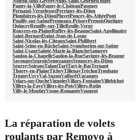
Noiron-sous-Gevrey
Nuits-Saint-Georges
Ouges
Pagny-la-Ville
Pagny-le-Château
Pasques
Pernand-Vergelesses
Perrigny-lès-Dijon
Plombières-lès-Dijon
Pluvet
Poncey-lès-Athée
Pont
Pouilly-sur-Saône
Premeaux-Prissey
Prenois
Quetigny
Quincey
Remilly-sur-Tille
Reulle-Vergy
Rouvres-en-Plaine
Ruffey-lès-Beaune
Saint-Apollinaire
Saint-Bernard
Saint-Jean-de-Losne
Saint-Nicolas-lès-Cîteaux
Saint-Philibert
Saint-Seine-en-Bâche
Saint-Symphorien-sur-Saône
Saint-Usage
Sainte-Marie-la-Blanche
Samerey
Saulon-la-Chapelle
Saulon-la-Rue
Savigny-lès-Beaune
Savouges
Segrois
Semezanges
Sennecey-lès-Dijon
Seurre;
Soirans
Talant
Tart
Tart-le-Bas
Ternant
Thorey-en-Plaine
Tichey
Tillenay
Tréclun
Trouhans
Trugny
Urcy
Val-Suzon
Valforêt
Varanges
Velars-sur-Ouche
Vignoles
Villars-Fontaine
Villebichot
Villers-la-Faye
Villers-les-Pots
Villers-Rotin
Villy-le-Moutier
Vosne-Romanée
Vougeot
La réparation de volets
roulants par Removo à