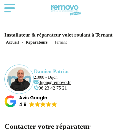
Installateur & réparateur volet roulant à Ternant
Accueil
›
Réparateurs
›
Ternant
Damien Patriat
21000 - Dijon
dijon@removo.fr
06 23 42 75 21
Avis Google
4.9
Contacter votre réparateur