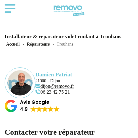
Installateur & réparateur volet roulant à Trouhans
Accueil
›
Réparateurs
›
Trouhans
Damien Patriat
21000 - Dijon
dijon@removo.fr
06 23 42 75 21
Avis Google
4.9
Contacter votre réparateur