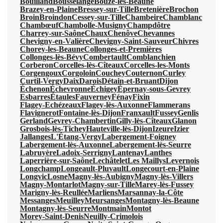
Bouilland
Bousselange
Bouze-lès-Beaune
Brazey-en-Plaine
Bressey-sur-Tille
Bretenière
Brochon
Broin
Broindon
Cessey-sur-Tille
Chambeire
Chamblanc
Chambœuf
Chambolle-Musigny
Champdôtre
Charrey-sur-Saône
Chaux
Chenôve
Chevannes
Chevigny-en-Valière
Chevigny-Saint-Sauveur
Chivres
Chorey-les-Beaune
Collonges-et-Premières
Collonges-lès-Bévy
Combertault
Comblanchien
Corberon
Corcelles-lès-Cîteaux
Corcelles-les-Monts
Corgengoux
Corgoloin
Couchey
Couternon
Curley
Curtil-Vergy
Daix
Darois
Détain-et-Bruant
Dijon
Échenon
Échevronne
Échigey
Épernay-sous-Gevrey
Esbarres
Étaules
Fauverney
Fénay
Fixin
Flagey-Echézeaux
Flagey-lès-Auxonne
Flammerans
Flavignerot
Fontaine-lès-Dijon
Franxault
Fussey
Genlis
Gerland
Gevrey-Chambertin
Gilly-lès-Cîteaux
Glanon
Grosbois-lès-Tichey
Hauteville-lès-Dijon
Izeure
Izier
Jallanges
L'Étang-Vergy
Labergement-Foigney
Labergement-lès-Auxonne
Labergement-lès-Seurre
Labruyère
Ladoix-Serrigny
Lantenay
Lanthes
Laperrière-sur-Saône
Lechâtelet
Les Maillys
Levernois
Longchamp
Longeault-Pluvault
Longecourt-en-Plaine
Longvic
Losne
Magny-lès-Aubigny
Magny-lès-Villers
Magny-Montarlot
Magny-sur-Tille
Marey-lès-Fussey
Marigny-lès-Reullée
Marliens
Marsannay-la-Côte
Messanges
Meuilley
Meursanges
Montagny-lès-Beaune
Montagny-lès-Seurre
Montmain
Montot
Morey-Saint-Denis
Neuilly-Crimolois