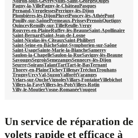
Noiron-sous-Gevrey
Nuits-Saint-Georges
Ouges
Pagny-la-Ville
Pagny-le-Château
Pasques
Pernand-Vergelesses
Perrigny-lès-Dijon
Plombières-lès-Dijon
Pluvet
Poncey-lès-Athée
Pont
Pouilly-sur-Saône
Premeaux-Prissey
Prenois
Quetigny
Quincey
Remilly-sur-Tille
Reulle-Vergy
Rouvres-en-Plaine
Ruffey-lès-Beaune
Saint-Apollinaire
Saint-Bernard
Saint-Jean-de-Losne
Saint-Nicolas-lès-Cîteaux
Saint-Philibert
Saint-Seine-en-Bâche
Saint-Symphorien-sur-Saône
Saint-Usage
Sainte-Marie-la-Blanche
Samerey
Saulon-la-Chapelle
Saulon-la-Rue
Savigny-lès-Beaune
Savouges
Segrois
Semezanges
Sennecey-lès-Dijon
Seurre;
Soirans
Talant
Tart
Tart-le-Bas
Ternant
Thorey-en-Plaine
Tichey
Tillenay
Tréclun
Trouhans
Trugny
Urcy
Val-Suzon
Valforêt
Varanges
Velars-sur-Ouche
Vignoles
Villars-Fontaine
Villebichot
Villers-la-Faye
Villers-les-Pots
Villers-Rotin
Villy-le-Moutier
Vosne-Romanée
Vougeot
Un service de réparation de
volets rapide et efficace à