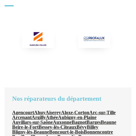
Nos réparateurs du département
Agencourt
Ahuy
Aiserey
Aloxe-Corton
Arc-sur-Tille
Arcenant
Argilly
Athée
Aubigny-en-Plaine
Auvillars-sur-Saône
Auxonne
Bagnot
Barges
Beaune
Beire-le-Fort
Bessey-lès-Cîteaux
Bévy
Billey
Bligny-lès-Beaune
Boncourt-le-Bois
Bonnencontre