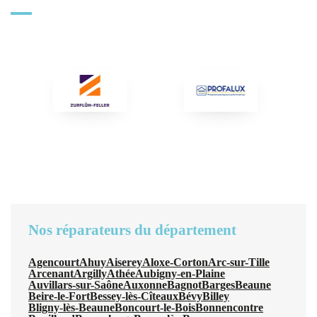
Nos réparateurs du département
Agencourt
Ahuy
Aiserey
Aloxe-Corton
Arc-sur-Tille
Arcenant
Argilly
Athée
Aubigny-en-Plaine
Auvillars-sur-Saône
Auxonne
Bagnot
Barges
Beaune
Beire-le-Fort
Bessey-lès-Cîteaux
Bévy
Billey
Bligny-lès-Beaune
Boncourt-le-Bois
Bonnencontre