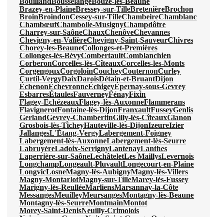
Bouilland
Bousselange
Bouze-lès-Beaune
Brazey-en-Plaine
Bressey-sur-Tille
Bretenière
Brochon
Broin
Broindon
Cessey-sur-Tille
Chambeire
Chamblanc
Chambœuf
Chambolle-Musigny
Champdôtre
Charrey-sur-Saône
Chaux
Chenôve
Chevannes
Chevigny-en-Valière
Chevigny-Saint-Sauveur
Chivres
Chorey-les-Beaune
Collonges-et-Premières
Collonges-lès-Bévy
Combertault
Comblanchien
Corberon
Corcelles-lès-Cîteaux
Corcelles-les-Monts
Corgengoux
Corgoloin
Couchey
Couternon
Curley
Curtil-Vergy
Daix
Darois
Détain-et-Bruant
Dijon
Échenon
Échevronne
Échigey
Épernay-sous-Gevrey
Esbarres
Étaules
Fauverney
Fénay
Fixin
Flagey-Echézeaux
Flagey-lès-Auxonne
Flammerans
Flavignerot
Fontaine-lès-Dijon
Franxault
Fussey
Genlis
Gerland
Gevrey-Chambertin
Gilly-lès-Cîteaux
Glanon
Grosbois-lès-Tichey
Hauteville-lès-Dijon
Izeure
Izier
Jallanges
L'Étang-Vergy
Labergement-Foigney
Labergement-lès-Auxonne
Labergement-lès-Seurre
Labruyère
Ladoix-Serrigny
Lantenay
Lanthes
Laperrière-sur-Saône
Lechâtelet
Les Maillys
Levernois
Longchamp
Longeault-Pluvault
Longecourt-en-Plaine
Longvic
Losne
Magny-lès-Aubigny
Magny-lès-Villers
Magny-Montarlot
Magny-sur-Tille
Marey-lès-Fussey
Marigny-lès-Reullée
Marliens
Marsannay-la-Côte
Messanges
Meuilley
Meursanges
Montagny-lès-Beaune
Montagny-lès-Seurre
Montmain
Montot
Morey-Saint-Denis
Neuilly-Crimolois