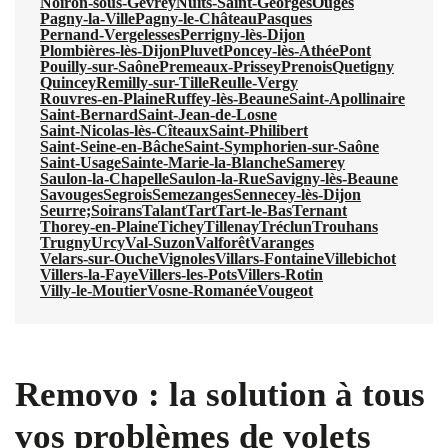
Noiron-sous-Gevrey
Nuits-Saint-Georges
Ouges
Pagny-la-Ville
Pagny-le-Château
Pasques
Pernand-Vergelesses
Perrigny-lès-Dijon
Plombières-lès-Dijon
Pluvet
Poncey-lès-Athée
Pont
Pouilly-sur-Saône
Premeaux-Prissey
Prenois
Quetigny
Quincey
Remilly-sur-Tille
Reulle-Vergy
Rouvres-en-Plaine
Ruffey-lès-Beaune
Saint-Apollinaire
Saint-Bernard
Saint-Jean-de-Losne
Saint-Nicolas-lès-Cîteaux
Saint-Philibert
Saint-Seine-en-Bâche
Saint-Symphorien-sur-Saône
Saint-Usage
Sainte-Marie-la-Blanche
Samerey
Saulon-la-Chapelle
Saulon-la-Rue
Savigny-lès-Beaune
Savouges
Segrois
Semezanges
Sennecey-lès-Dijon
Seurre;
Soirans
Talant
Tart
Tart-le-Bas
Ternant
Thorey-en-Plaine
Tichey
Tillenay
Tréclun
Trouhans
Trugny
Urcy
Val-Suzon
Valforêt
Varanges
Velars-sur-Ouche
Vignoles
Villars-Fontaine
Villebichot
Villers-la-Faye
Villers-les-Pots
Villers-Rotin
Villy-le-Moutier
Vosne-Romanée
Vougeot
Removo : la solution à tous
vos problèmes de volets