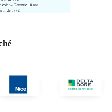
e volet – Garantie 10 ans
artir de 577€
ché