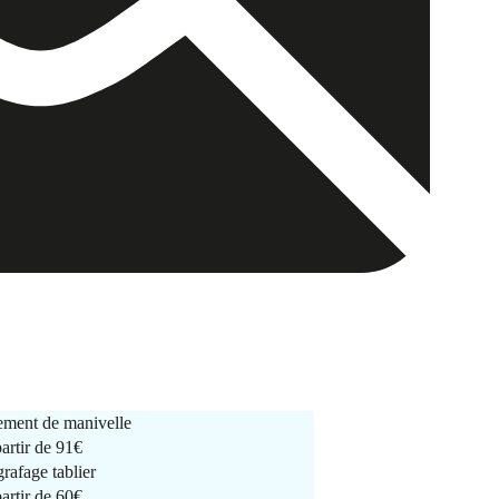
ment de manivelle
partir de
91€
rafage tablier
partir de
60€