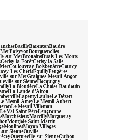
anches
Bacilly
Barenton
Baudre
r-Mer
Boisyvon
Bourguenolles
lle-sur-Mer
Brouains
Buais-Les-Monts
s
Cerisy-la-Forêt
Cerisy-la-Salle
-Mer
Coulouvray-Boisbenâtre
Courcy
ucey-Les Chéris
Équilly
Feugères
ville-sur-Mer
Graignes-Mesnil-Angot
eville-sur-Sienne
Hocquigny
milly
La Bloutière
La Chaise-Baudouin
snel
La Lande-d'Airou
mberville
Lapenty
Laulne
Le Dézert
Le Mesnil-Amey
Le Mesnil-Aubert
neron
Le Mesnil-Villeman
l
Le Val-Saint-Père
Lengronne
s
Marchésieux
Marcilly
Margueray
hon
Montjoie-Saint-Martin
ge
Moulines
Moyon Villages
 sur Sienne
Ouville
récey
Quettreville-sur-Sienne
Quibou