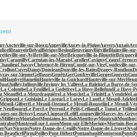
ment
ny
Anctoville-sur-Boscq
Appeville
Aucey-la-Plaine
Auvers
Auxais
Avr
ficel
Beauvoir
Belval
Bérigny
Beslon
Beuvrigny
Biéville
Blainville-su
retteville-sur-Ay
Bréville-sur-Mer
Bricqueville-la-Blouette
Bricquevi
isy
Carantilly
Carentan-les-Marais
Carolles
Cavigny
Céaux
Cérence
Chaulieu
Chavoy
Chérencé-le-Héron
Condé-sur-Vire
Coudeville-sur
Crollon
Cuves
Dangy
Domjean
Donville-les-Bains
Dragey-Ronthon
D
vray-sur-Sienne
Geffosses
Genêts
Ger
Gonfreville
Gorges
Gouvets
Gou
nil
Hambye
Hamelin
Hauteville-la-Guichard
Hauteville-sur-Mer
Heugu
-Buat
Juilley
Jullouville
Juvigny les Vallées
La Baleine
La Barre-de-Se
e
La Colombe
La Feuillie
La Godefroy
La Haye-Bellefond
La Haye-Pe
a Meauffe
La Meurdraquière
La Mouche
La Trinité
La Vendelée
La
 Grippon
Le Guislain
Le Loreur
Le Lorey
Le Luot
Le Mesnil-Adelée
Mesnil-Gilbert
Le Mesnil-Ozenne
Le Mesnil-Rouxelin
Le Mesnil-Vé
e Neufbourg
Le Parc
Le Perron
Le Petit-Celland
Le Tanu
Le Teilleu
oges-sur-Brécey
Lessay
Lingeard
Lolif
Longueville
Marcey-les-Grève
s
Millières
Montabot
Montaigu-les-Bois
Montbray
Montcuit
Monthuc
ntrabot
Montreuil-sur-Lozon
Moon-sur-Elle
Morigny
Mortain-Boca
er
Nay
Nicorps
Notre-Dame-de-Cenilly
Notre-Dame-de-Livoye
Orval
en-Beauficel
Pirou
Poilley
Pont-Hébert
Pontaubault
Pontorson
Ponts
P