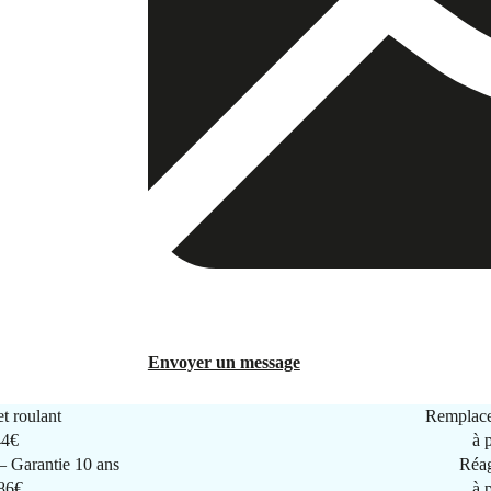
Envoyer un message
t roulant
Remplace
44€
à 
 Garantie 10 ans
Réag
286€
à 