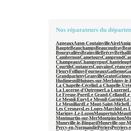
Nos réparateurs du départe
Agneaux
Agon-Coutainville
Airel
Amig
Baupte
Beauchamps
Beaucoudray
Beau
Bourgvallées
Brainville
Brécey
Bréhal
B
Cambernon
Cametours
Camprond
Can
Champeaux
Champrepus
Chanteloup
Courtils
Coutances
Couvains
Créances
Fleury
Folligny
Fourneaux
Gathemo
Ga
Grandparigny
Granville
Gratot
Grimes
Hudimesnil
Huisnes-sur-Mer
Isigny-le
La Chapelle-Cécelin
La Chapelle-Uré
La Lucerne-d'Outremer
La Luzerne
L
Le Fresne-Poret
Le Grand-Celland
Le
Le Mesnil-Eury
Le Mesnil-Garnier
Le 
Le Mesnillard
Le Mont-Saint-Michel
L
Les Cresnays
Les Loges-Marchis
Les L
Marigny-Le-Lozon
Maupertuis
Méauti
Montmartin-sur-Mer
Montpinchon
Mo
Muneville-le-Bingard
Muneville-sur-M
Percy-en-Normandie
Périers
Perriers-