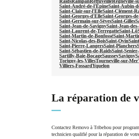
Raids
Rampan
Reffuveille
Regnéville-s
Saint-André-de-l'Épine
Saint-Aubin-d
Saint-Clair-sur-l'Elle
Saint-Clément-R
Saint-Georges-d'Elle
Saint-Georges-de
Saint-Germain-sur-Sèves
Saint-Gilles
S
Saint-Jean-de-Savigny
Saint-Jean-de
Saint-Laurent-de-Terregatte
Saint-Lô
Saint-Martin-de-Bonfossé
Saint-Marti
Saint-Nicolas-des-Bois
Saint-Ovin
Sain
Saint-Pierre-Langers
Saint-Planchers
S
Saint-Sébastien-de-Raids
Saint-Senier
Sartilly-Baie-Bocage
Saussey
Savigny
S
Torigny-les-Villes
Tourneville-sur-Mer
Villiers-Fossard
Yquelon
La réparation de 
Contactez Removo à Tribehou pour programmer
technicien qualifié pour la réparation de votr