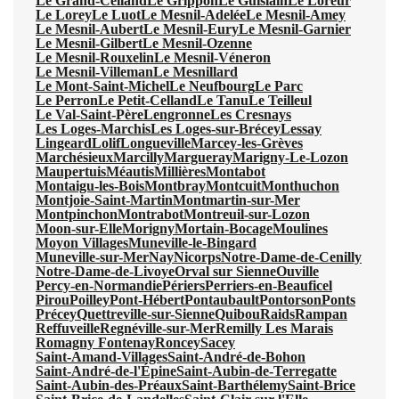
Le Grand-Celland
Le Grippon
Le Guislain
Le Loreur
Le Lorey
Le Luot
Le Mesnil-Adelée
Le Mesnil-Amey
Le Mesnil-Aubert
Le Mesnil-Eury
Le Mesnil-Garnier
Le Mesnil-Gilbert
Le Mesnil-Ozenne
Le Mesnil-Rouxelin
Le Mesnil-Véneron
Le Mesnil-Villeman
Le Mesnillard
Le Mont-Saint-Michel
Le Neufbourg
Le Parc
Le Perron
Le Petit-Celland
Le Tanu
Le Teilleul
Le Val-Saint-Père
Lengronne
Les Cresnays
Les Loges-Marchis
Les Loges-sur-Brécey
Lessay
Lingeard
Lolif
Longueville
Marcey-les-Grèves
Marchésieux
Marcilly
Margueray
Marigny-Le-Lozon
Maupertuis
Méautis
Millières
Montabot
Montaigu-les-Bois
Montbray
Montcuit
Monthuchon
Montjoie-Saint-Martin
Montmartin-sur-Mer
Montpinchon
Montrabot
Montreuil-sur-Lozon
Moon-sur-Elle
Morigny
Mortain-Bocage
Moulines
Moyon Villages
Muneville-le-Bingard
Muneville-sur-Mer
Nay
Nicorps
Notre-Dame-de-Cenilly
Notre-Dame-de-Livoye
Orval sur Sienne
Ouville
Percy-en-Normandie
Périers
Perriers-en-Beauficel
Pirou
Poilley
Pont-Hébert
Pontaubault
Pontorson
Ponts
Précey
Quettreville-sur-Sienne
Quibou
Raids
Rampan
Reffuveille
Regnéville-sur-Mer
Remilly Les Marais
Romagny Fontenay
Roncey
Sacey
Saint-Amand-Villages
Saint-André-de-Bohon
Saint-André-de-l'Épine
Saint-Aubin-de-Terregatte
Saint-Aubin-des-Préaux
Saint-Barthélemy
Saint-Brice