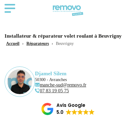
Installateur & réparateur volet roulant à Beuvrigny
Accueil
›
Réparateurs
›
Beuvrigny
Djamel Silem
50300 - Avranches
manche-sud@removo.fr
07 83 19 05 75
Avis Google
5.0