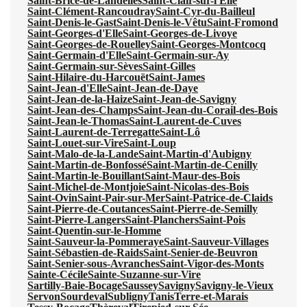
Saint-Brice-de-Landelles
Saint-Clair-sur-l'Elle
Saint-Clément-Rancoudray
Saint-Cyr-du-Bailleul
Saint-Denis-le-Gast
Saint-Denis-le-Vêtu
Saint-Fromond
Saint-Georges-d'Elle
Saint-Georges-de-Livoye
Saint-Georges-de-Rouelley
Saint-Georges-Montcocq
Saint-Germain-d'Elle
Saint-Germain-sur-Ay
Saint-Germain-sur-Sèves
Saint-Gilles
Saint-Hilaire-du-Harcouët
Saint-James
Saint-Jean-d'Elle
Saint-Jean-de-Daye
Saint-Jean-de-la-Haize
Saint-Jean-de-Savigny
Saint-Jean-des-Champs
Saint-Jean-du-Corail-des-Bois
Saint-Jean-le-Thomas
Saint-Laurent-de-Cuves
Saint-Laurent-de-Terregatte
Saint-Lô
Saint-Louet-sur-Vire
Saint-Loup
Saint-Malo-de-la-Lande
Saint-Martin-d'Aubigny
Saint-Martin-de-Bonfossé
Saint-Martin-de-Cenilly
Saint-Martin-le-Bouillant
Saint-Maur-des-Bois
Saint-Michel-de-Montjoie
Saint-Nicolas-des-Bois
Saint-Ovin
Saint-Pair-sur-Mer
Saint-Patrice-de-Claids
Saint-Pierre-de-Coutances
Saint-Pierre-de-Semilly
Saint-Pierre-Langers
Saint-Planchers
Saint-Pois
Saint-Quentin-sur-le-Homme
Saint-Sauveur-la-Pommeraye
Saint-Sauveur-Villages
Saint-Sébastien-de-Raids
Saint-Senier-de-Beuvron
Saint-Senier-sous-Avranches
Saint-Vigor-des-Monts
Sainte-Cécile
Sainte-Suzanne-sur-Vire
Sartilly-Baie-Bocage
Saussey
Savigny
Savigny-le-Vieux
Servon
Sourdeval
Subligny
Tanis
Terre-et-Marais