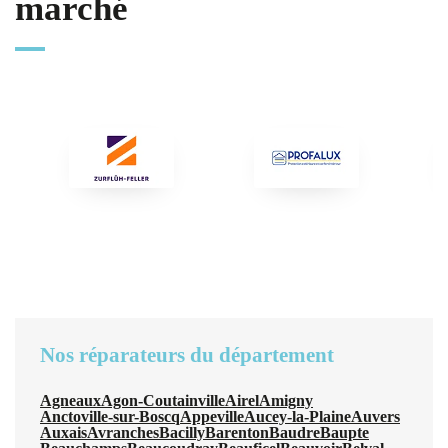
marché
Nos réparateurs du département
Agneaux
Agon-Coutainville
Airel
Amigny
Anctoville-sur-Boscq
Appeville
Aucey-la-Plaine
Auvers
Auxais
Avranches
Bacilly
Barenton
Baudre
Baupte