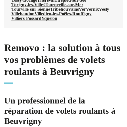
Tessy-Bocage
Thèreval
Tirepied-sur-Sée
Torigny-les-Villes
Tourneville-sur-Mer
Tourville-sur-Sienne
Tribehou
Vains
Ver
Vernix
Vesly
Villebaudon
Villedieu-les-Poêles-Rouffigny
Villiers-Fossard
Yquelon
Removo : la solution à tous
vos problèmes de volets
roulants à Beuvrigny
Un professionnel de la
réparation de volets roulants à
Beuvrigny