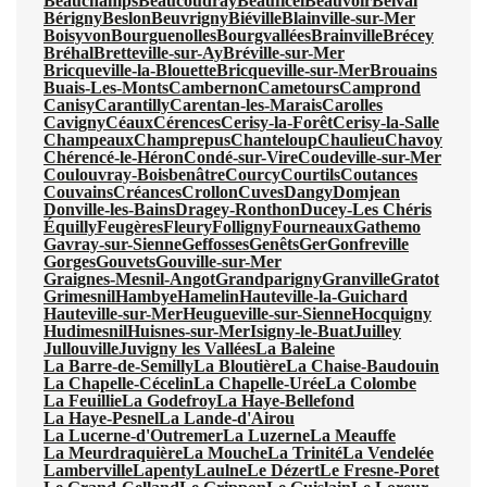
Beauchamps
Beaucoudray
Beauficel
Beauvoir
Belval
Bérigny
Beslon
Beuvrigny
Biéville
Blainville-sur-Mer
Boisyvon
Bourguenolles
Bourgvallées
Brainville
Brécey
Bréhal
Bretteville-sur-Ay
Bréville-sur-Mer
Bricqueville-la-Blouette
Bricqueville-sur-Mer
Brouains
Buais-Les-Monts
Cambernon
Cametours
Camprond
Canisy
Carantilly
Carentan-les-Marais
Carolles
Cavigny
Céaux
Cérences
Cerisy-la-Forêt
Cerisy-la-Salle
Champeaux
Champrepus
Chanteloup
Chaulieu
Chavoy
Chérencé-le-Héron
Condé-sur-Vire
Coudeville-sur-Mer
Coulouvray-Boisbenâtre
Courcy
Courtils
Coutances
Couvains
Créances
Crollon
Cuves
Dangy
Domjean
Donville-les-Bains
Dragey-Ronthon
Ducey-Les Chéris
Équilly
Feugères
Fleury
Folligny
Fourneaux
Gathemo
Gavray-sur-Sienne
Geffosses
Genêts
Ger
Gonfreville
Gorges
Gouvets
Gouville-sur-Mer
Graignes-Mesnil-Angot
Grandparigny
Granville
Gratot
Grimesnil
Hambye
Hamelin
Hauteville-la-Guichard
Hauteville-sur-Mer
Heugueville-sur-Sienne
Hocquigny
Hudimesnil
Huisnes-sur-Mer
Isigny-le-Buat
Juilley
Jullouville
Juvigny les Vallées
La Baleine
La Barre-de-Semilly
La Bloutière
La Chaise-Baudouin
La Chapelle-Cécelin
La Chapelle-Urée
La Colombe
La Feuillie
La Godefroy
La Haye-Bellefond
La Haye-Pesnel
La Lande-d'Airou
La Lucerne-d'Outremer
La Luzerne
La Meauffe
La Meurdraquière
La Mouche
La Trinité
La Vendelée
Lamberville
Lapenty
Laulne
Le Dézert
Le Fresne-Poret