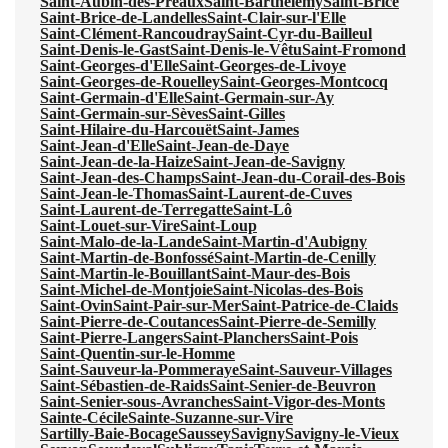
Saint-Aubin-des-Préaux
Saint-Barthélemy
Saint-Brice
Saint-Brice-de-Landelles
Saint-Clair-sur-l'Elle
Saint-Clément-Rancoudray
Saint-Cyr-du-Bailleul
Saint-Denis-le-Gast
Saint-Denis-le-Vêtu
Saint-Fromond
Saint-Georges-d'Elle
Saint-Georges-de-Livoye
Saint-Georges-de-Rouelley
Saint-Georges-Montcocq
Saint-Germain-d'Elle
Saint-Germain-sur-Ay
Saint-Germain-sur-Sèves
Saint-Gilles
Saint-Hilaire-du-Harcouët
Saint-James
Saint-Jean-d'Elle
Saint-Jean-de-Daye
Saint-Jean-de-la-Haize
Saint-Jean-de-Savigny
Saint-Jean-des-Champs
Saint-Jean-du-Corail-des-Bois
Saint-Jean-le-Thomas
Saint-Laurent-de-Cuves
Saint-Laurent-de-Terregatte
Saint-Lô
Saint-Louet-sur-Vire
Saint-Loup
Saint-Malo-de-la-Lande
Saint-Martin-d'Aubigny
Saint-Martin-de-Bonfossé
Saint-Martin-de-Cenilly
Saint-Martin-le-Bouillant
Saint-Maur-des-Bois
Saint-Michel-de-Montjoie
Saint-Nicolas-des-Bois
Saint-Ovin
Saint-Pair-sur-Mer
Saint-Patrice-de-Claids
Saint-Pierre-de-Coutances
Saint-Pierre-de-Semilly
Saint-Pierre-Langers
Saint-Planchers
Saint-Pois
Saint-Quentin-sur-le-Homme
Saint-Sauveur-la-Pommeraye
Saint-Sauveur-Villages
Saint-Sébastien-de-Raids
Saint-Senier-de-Beuvron
Saint-Senier-sous-Avranches
Saint-Vigor-des-Monts
Sainte-Cécile
Sainte-Suzanne-sur-Vire
Sartilly-Baie-Bocage
Saussey
Savigny
Savigny-le-Vieux