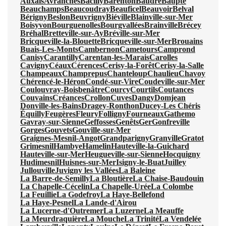
Auxais
Avranches
Bacilly
Barenton
Baudre
Baupte
Beauchamps
Beaucoudray
Beauficel
Beauvoir
Belval
Bérigny
Beslon
Beuvrigny
Biéville
Blainville-sur-Mer
Boisyvon
Bourguenolles
Bourgvallées
Brainville
Brécey
Bréhal
Bretteville-sur-Ay
Bréville-sur-Mer
Bricqueville-la-Blouette
Bricqueville-sur-Mer
Brouains
Buais-Les-Monts
Cambernon
Cametours
Camprond
Canisy
Carantilly
Carentan-les-Marais
Carolles
Cavigny
Céaux
Cérences
Cerisy-la-Forêt
Cerisy-la-Salle
Champeaux
Champrepus
Chanteloup
Chaulieu
Chavoy
Chérencé-le-Héron
Condé-sur-Vire
Coudeville-sur-Mer
Coulouvray-Boisbenâtre
Courcy
Courtils
Coutances
Couvains
Créances
Crollon
Cuves
Dangy
Domjean
Donville-les-Bains
Dragey-Ronthon
Ducey-Les Chéris
Équilly
Feugères
Fleury
Folligny
Fourneaux
Gathemo
Gavray-sur-Sienne
Geffosses
Genêts
Ger
Gonfreville
Gorges
Gouvets
Gouville-sur-Mer
Graignes-Mesnil-Angot
Grandparigny
Granville
Gratot
Grimesnil
Hambye
Hamelin
Hauteville-la-Guichard
Hauteville-sur-Mer
Heugueville-sur-Sienne
Hocquigny
Hudimesnil
Huisnes-sur-Mer
Isigny-le-Buat
Juilley
Jullouville
Juvigny les Vallées
La Baleine
La Barre-de-Semilly
La Bloutière
La Chaise-Baudouin
La Chapelle-Cécelin
La Chapelle-Urée
La Colombe
La Feuillie
La Godefroy
La Haye-Bellefond
La Haye-Pesnel
La Lande-d'Airou
La Lucerne-d'Outremer
La Luzerne
La Meauffe
La Meurdraquière
La Mouche
La Trinité
La Vendelée