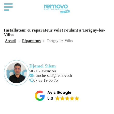
Installateur & réparateur volet roulant à Torigny-les-
Villes
Accueil
›
Réparateurs
›
Torigny-les-Villes
Djamel Silem
50300 - Avranches
manche-sud@removo.fr
07 83 19 05 75
Avis Google
5.0