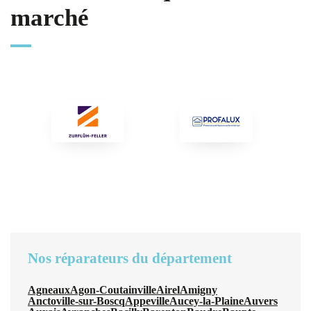
marché
Nos réparateurs du département
Agneaux
Agon-Coutainville
Airel
Amigny
Anctoville-sur-Boscq
Appeville
Aucey-la-Plaine
Auvers