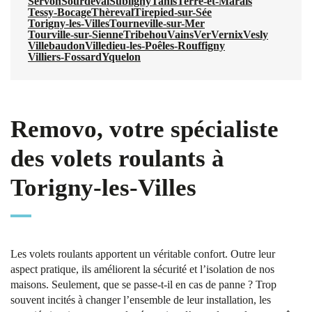
Servon
Sourdeval
Subligny
Tanis
Terre-et-Marais
Tessy-Bocage
Thèreval
Tirepied-sur-Sée
Torigny-les-Villes
Tourneville-sur-Mer
Tourville-sur-Sienne
Tribehou
Vains
Ver
Vernix
Vesly
Villebaudon
Villedieu-les-Poêles-Rouffigny
Villiers-Fossard
Yquelon
Removo, votre spécialiste
des volets roulants à
Torigny-les-Villes
Les volets roulants apportent un véritable confort. Outre leur
aspect pratique, ils améliorent la sécurité et l’isolation de nos
maisons. Seulement, que se passe-t-il en cas de panne ? Trop
souvent incités à changer l’ensemble de leur installation, les