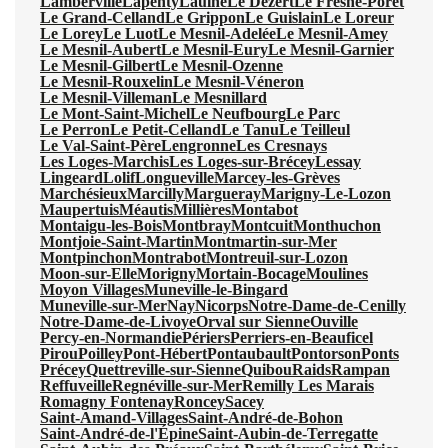
Lamberville
Lapenty
Laulne
Le Dézert
Le Fresne-Poret
Le Grand-Celland
Le Grippon
Le Guislain
Le Loreur
Le Lorey
Le Luot
Le Mesnil-Adelée
Le Mesnil-Amey
Le Mesnil-Aubert
Le Mesnil-Eury
Le Mesnil-Garnier
Le Mesnil-Gilbert
Le Mesnil-Ozenne
Le Mesnil-Rouxelin
Le Mesnil-Véneron
Le Mesnil-Villeman
Le Mesnillard
Le Mont-Saint-Michel
Le Neufbourg
Le Parc
Le Perron
Le Petit-Celland
Le Tanu
Le Teilleul
Le Val-Saint-Père
Lengronne
Les Cresnays
Les Loges-Marchis
Les Loges-sur-Brécey
Lessay
Lingeard
Lolif
Longueville
Marcey-les-Grèves
Marchésieux
Marcilly
Margueray
Marigny-Le-Lozon
Maupertuis
Méautis
Millières
Montabot
Montaigu-les-Bois
Montbray
Montcuit
Monthuchon
Montjoie-Saint-Martin
Montmartin-sur-Mer
Montpinchon
Montrabot
Montreuil-sur-Lozon
Moon-sur-Elle
Morigny
Mortain-Bocage
Moulines
Moyon Villages
Muneville-le-Bingard
Muneville-sur-Mer
Nay
Nicorps
Notre-Dame-de-Cenilly
Notre-Dame-de-Livoye
Orval sur Sienne
Ouville
Percy-en-Normandie
Périers
Perriers-en-Beauficel
Pirou
Poilley
Pont-Hébert
Pontaubault
Pontorson
Ponts
Précey
Quettreville-sur-Sienne
Quibou
Raids
Rampan
Reffuveille
Regnéville-sur-Mer
Remilly Les Marais
Romagny Fontenay
Roncey
Sacey
Saint-Amand-Villages
Saint-André-de-Bohon
Saint-André-de-l'Épine
Saint-Aubin-de-Terregatte