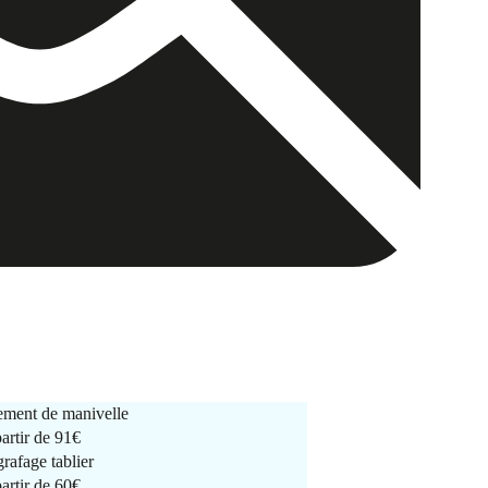
ment de manivelle
partir de
91€
rafage tablier
partir de
60€