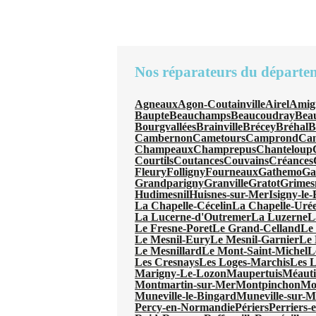
Nos réparateurs du départe
Agneaux
Agon-Coutainville
Airel
Amig
Baupte
Beauchamps
Beaucoudray
Beau
Bourgvallées
Brainville
Brécey
Bréhal
B
Cambernon
Cametours
Camprond
Can
Champeaux
Champrepus
Chanteloup
Courtils
Coutances
Couvains
Créances
Fleury
Folligny
Fourneaux
Gathemo
Ga
Grandparigny
Granville
Gratot
Grimes
Hudimesnil
Huisnes-sur-Mer
Isigny-le
La Chapelle-Cécelin
La Chapelle-Uré
La Lucerne-d'Outremer
La Luzerne
L
Le Fresne-Poret
Le Grand-Celland
Le
Le Mesnil-Eury
Le Mesnil-Garnier
Le 
Le Mesnillard
Le Mont-Saint-Michel
L
Les Cresnays
Les Loges-Marchis
Les L
Marigny-Le-Lozon
Maupertuis
Méauti
Montmartin-sur-Mer
Montpinchon
Mo
Muneville-le-Bingard
Muneville-sur-M
Percy-en-Normandie
Périers
Perriers-