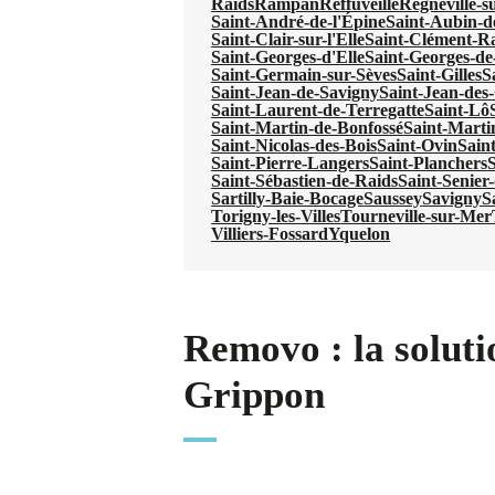
Raids
Rampan
Reffuveille
Regnéville-s
Saint-André-de-l'Épine
Saint-Aubin-d
Saint-Clair-sur-l'Elle
Saint-Clément-R
Saint-Georges-d'Elle
Saint-Georges-de
Saint-Germain-sur-Sèves
Saint-Gilles
S
Saint-Jean-de-Savigny
Saint-Jean-de
Saint-Laurent-de-Terregatte
Saint-Lô
Saint-Martin-de-Bonfossé
Saint-Marti
Saint-Nicolas-des-Bois
Saint-Ovin
Sain
Saint-Pierre-Langers
Saint-Planchers
S
Saint-Sébastien-de-Raids
Saint-Senier
Sartilly-Baie-Bocage
Saussey
Savigny
S
Torigny-les-Villes
Tourneville-sur-Mer
Villiers-Fossard
Yquelon
Removo : la soluti
Grippon