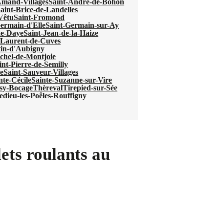
Amand-Villages
Saint-André-de-Bohon
aint-Brice-de-Landelles
-Vêtu
Saint-Fromond
ermain-d'Elle
Saint-Germain-sur-Ay
de-Daye
Saint-Jean-de-la-Haize
-Laurent-de-Cuves
tin-d'Aubigny
chel-de-Montjoie
int-Pierre-de-Semilly
e
Saint-Sauveur-Villages
nte-Cécile
Sainte-Suzanne-sur-Vire
sy-Bocage
Thèreval
Tirepied-sur-Sée
ledieu-les-Poêles-Rouffigny
ets roulants au