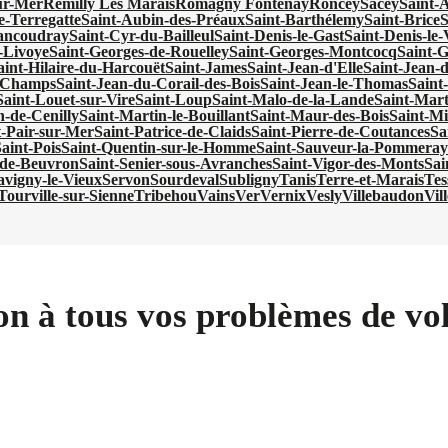
ur-Mer
Remilly Les Marais
Romagny Fontenay
Roncey
Sacey
Saint-
e-Terregatte
Saint-Aubin-des-Préaux
Saint-Barthélemy
Saint-Brice
S
ancoudray
Saint-Cyr-du-Bailleul
Saint-Denis-le-Gast
Saint-Denis-le
-Livoye
Saint-Georges-de-Rouelley
Saint-Georges-Montcocq
Saint-G
aint-Hilaire-du-Harcouët
Saint-James
Saint-Jean-d'Elle
Saint-Jean-
s-Champs
Saint-Jean-du-Corail-des-Bois
Saint-Jean-le-Thomas
Saint
Saint-Louet-sur-Vire
Saint-Loup
Saint-Malo-de-la-Lande
Saint-Mar
n-de-Cenilly
Saint-Martin-le-Bouillant
Saint-Maur-des-Bois
Saint-Mi
t-Pair-sur-Mer
Saint-Patrice-de-Claids
Saint-Pierre-de-Coutances
Sa
aint-Pois
Saint-Quentin-sur-le-Homme
Saint-Sauveur-la-Pommeray
-de-Beuvron
Saint-Senier-sous-Avranches
Saint-Vigor-des-Monts
Sai
avigny-le-Vieux
Servon
Sourdeval
Subligny
Tanis
Terre-et-Marais
Tes
Tourville-sur-Sienne
Tribehou
Vains
Ver
Vernix
Vesly
Villebaudon
Vil
on à tous vos problèmes de vol