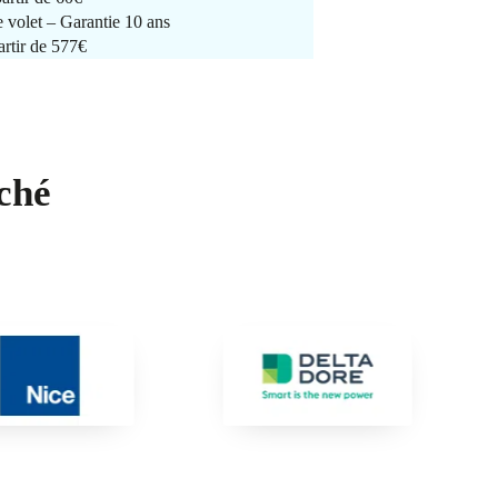
e volet – Garantie 10 ans
artir de 577€
ché