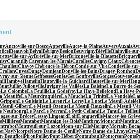
ment
ny
Anctoville-sur-Boscq
Appeville
Aucey-la-Plaine
Auvers
Auxais
Avr
ficel
Beauvoir
Belval
Bérigny
Beslon
Beuvrigny
Biéville
Blainville-su
retteville-sur-Ay
Bréville-sur-Mer
Bricqueville-la-Blouette
Bricquevi
isy
Carantilly
Carentan-les-Marais
Carolles
Cavigny
Céaux
Cérence
Chaulieu
Chavoy
Chérencé-le-Héron
Condé-sur-Vire
Coudeville-sur
Crollon
Cuves
Dangy
Domjean
Donville-les-Bains
Dragey-Ronthon
D
vray-sur-Sienne
Geffosses
Genêts
Ger
Gonfreville
Gorges
Gouvets
Gou
nil
Hambye
Hamelin
Hauteville-la-Guichard
Hauteville-sur-Mer
Heugu
-Buat
Juilley
Jullouville
Juvigny les Vallées
La Baleine
La Barre-de-Se
e
La Colombe
La Feuillie
La Godefroy
La Haye-Bellefond
La Haye-Pe
a Meauffe
La Meurdraquière
La Mouche
La Trinité
La Vendelée
La
 Grippon
Le Guislain
Le Loreur
Le Lorey
Le Luot
Le Mesnil-Adelée
Mesnil-Gilbert
Le Mesnil-Ozenne
Le Mesnil-Rouxelin
Le Mesnil-Vé
e Neufbourg
Le Parc
Le Perron
Le Petit-Celland
Le Tanu
Le Teilleu
oges-sur-Brécey
Lessay
Lingeard
Lolif
Longueville
Marcey-les-Grève
s
Millières
Montabot
Montaigu-les-Bois
Montbray
Montcuit
Monthuc
ntrabot
Montreuil-sur-Lozon
Moon-sur-Elle
Morigny
Mortain-Boca
er
Nay
Nicorps
Notre-Dame-de-Cenilly
Notre-Dame-de-Livoye
Orval
en-Beauficel
Pirou
Poilley
Pont-Hébert
Pontaubault
Pontorson
Ponts
P