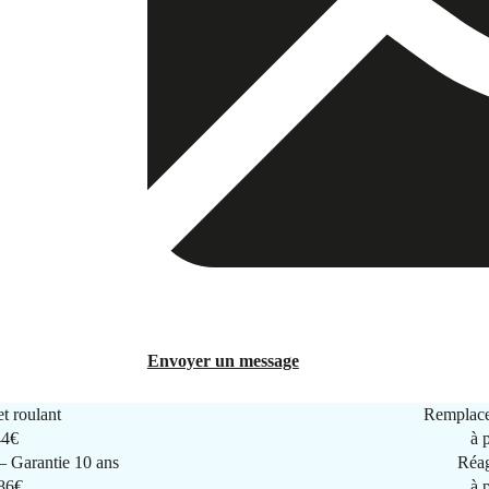
Envoyer un message
t roulant
Remplace
44€
à 
 Garantie 10 ans
Réag
286€
à 