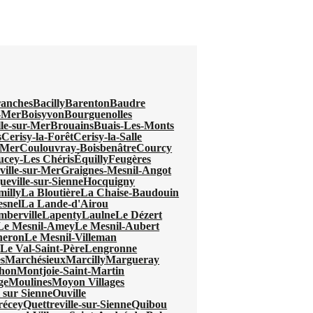
anches
Bacilly
Barenton
Baudre
r-Mer
Boisyvon
Bourguenolles
lle-sur-Mer
Brouains
Buais-Les-Monts
s
Cerisy-la-Forêt
Cerisy-la-Salle
-Mer
Coulouvray-Boisbenâtre
Courcy
ucey-Les Chéris
Équilly
Feugères
ville-sur-Mer
Graignes-Mesnil-Angot
eville-sur-Sienne
Hocquigny
milly
La Bloutière
La Chaise-Baudouin
snel
La Lande-d'Airou
mberville
Lapenty
Laulne
Le Dézert
Le Mesnil-Amey
Le Mesnil-Aubert
neron
Le Mesnil-Villeman
l
Le Val-Saint-Père
Lengronne
s
Marchésieux
Marcilly
Margueray
hon
Montjoie-Saint-Martin
ge
Moulines
Moyon Villages
 sur Sienne
Ouville
récey
Quettreville-sur-Sienne
Quibou