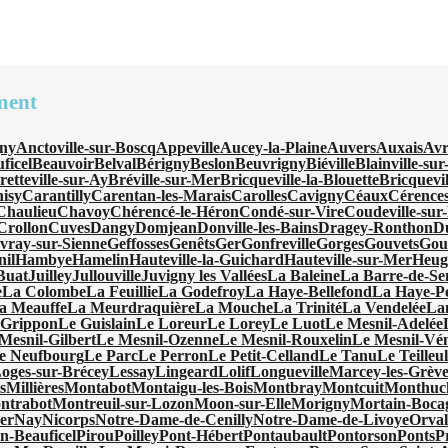
ment
ny
Anctoville-sur-Boscq
Appeville
Aucey-la-Plaine
Auvers
Auxais
Avr
ficel
Beauvoir
Belval
Bérigny
Beslon
Beuvrigny
Biéville
Blainville-su
retteville-sur-Ay
Bréville-sur-Mer
Bricqueville-la-Blouette
Bricquevi
isy
Carantilly
Carentan-les-Marais
Carolles
Cavigny
Céaux
Cérence
Chaulieu
Chavoy
Chérencé-le-Héron
Condé-sur-Vire
Coudeville-sur
Crollon
Cuves
Dangy
Domjean
Donville-les-Bains
Dragey-Ronthon
D
vray-sur-Sienne
Geffosses
Genêts
Ger
Gonfreville
Gorges
Gouvets
Gou
nil
Hambye
Hamelin
Hauteville-la-Guichard
Hauteville-sur-Mer
Heugu
-Buat
Juilley
Jullouville
Juvigny les Vallées
La Baleine
La Barre-de-Se
e
La Colombe
La Feuillie
La Godefroy
La Haye-Bellefond
La Haye-Pe
a Meauffe
La Meurdraquière
La Mouche
La Trinité
La Vendelée
La
 Grippon
Le Guislain
Le Loreur
Le Lorey
Le Luot
Le Mesnil-Adelée
Mesnil-Gilbert
Le Mesnil-Ozenne
Le Mesnil-Rouxelin
Le Mesnil-Vé
e Neufbourg
Le Parc
Le Perron
Le Petit-Celland
Le Tanu
Le Teilleu
oges-sur-Brécey
Lessay
Lingeard
Lolif
Longueville
Marcey-les-Grève
s
Millières
Montabot
Montaigu-les-Bois
Montbray
Montcuit
Monthuc
ntrabot
Montreuil-sur-Lozon
Moon-sur-Elle
Morigny
Mortain-Boca
er
Nay
Nicorps
Notre-Dame-de-Cenilly
Notre-Dame-de-Livoye
Orval
en-Beauficel
Pirou
Poilley
Pont-Hébert
Pontaubault
Pontorson
Ponts
P