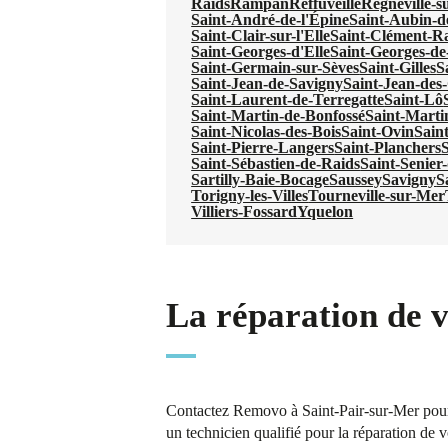
Raids
Rampan
Reffuveille
Regnéville-s
Saint-André-de-l'Épine
Saint-Aubin-d
Saint-Clair-sur-l'Elle
Saint-Clément-R
Saint-Georges-d'Elle
Saint-Georges-de
Saint-Germain-sur-Sèves
Saint-Gilles
S
Saint-Jean-de-Savigny
Saint-Jean-de
Saint-Laurent-de-Terregatte
Saint-Lô
Saint-Martin-de-Bonfossé
Saint-Marti
Saint-Nicolas-des-Bois
Saint-Ovin
Sain
Saint-Pierre-Langers
Saint-Planchers
S
Saint-Sébastien-de-Raids
Saint-Senier
Sartilly-Baie-Bocage
Saussey
Savigny
S
Torigny-les-Villes
Tourneville-sur-Mer
Villiers-Fossard
Yquelon
La réparation de 
Contactez Removo à Saint-Pair-sur-Mer pour 
un technicien qualifié pour la réparation de v