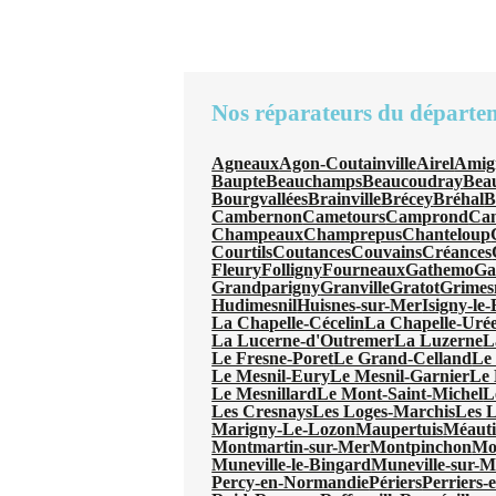
Nos réparateurs du départe
Agneaux
Agon-Coutainville
Airel
Amig
Baupte
Beauchamps
Beaucoudray
Beau
Bourgvallées
Brainville
Brécey
Bréhal
B
Cambernon
Cametours
Camprond
Can
Champeaux
Champrepus
Chanteloup
Courtils
Coutances
Couvains
Créances
Fleury
Folligny
Fourneaux
Gathemo
Ga
Grandparigny
Granville
Gratot
Grimes
Hudimesnil
Huisnes-sur-Mer
Isigny-le
La Chapelle-Cécelin
La Chapelle-Uré
La Lucerne-d'Outremer
La Luzerne
L
Le Fresne-Poret
Le Grand-Celland
Le
Le Mesnil-Eury
Le Mesnil-Garnier
Le 
Le Mesnillard
Le Mont-Saint-Michel
L
Les Cresnays
Les Loges-Marchis
Les L
Marigny-Le-Lozon
Maupertuis
Méauti
Montmartin-sur-Mer
Montpinchon
Mo
Muneville-le-Bingard
Muneville-sur-M
Percy-en-Normandie
Périers
Perriers-