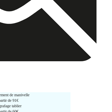
ment de manivelle
partir de
91€
rafage tablier
partir de
60€