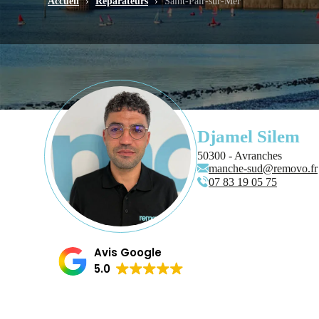
Accueil
›
Réparateurs
›
Saint-Pair-sur-Mer
Djamel Silem
50300 - Avranches
manche-sud@removo.fr
07 83 19 05 75
Avis Google
5.0