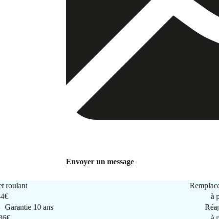
Envoyer un message
t roulant
Remplace
44€
à 
 Garantie 10 ans
Réag
286€
à 