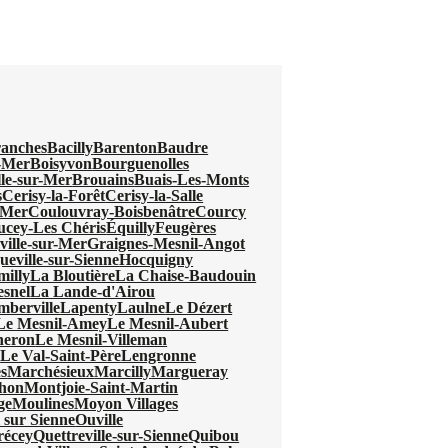
anches
Bacilly
Barenton
Baudre
r-Mer
Boisyvon
Bourguenolles
lle-sur-Mer
Brouains
Buais-Les-Monts
s
Cerisy-la-Forêt
Cerisy-la-Salle
-Mer
Coulouvray-Boisbenâtre
Courcy
ucey-Les Chéris
Équilly
Feugères
ville-sur-Mer
Graignes-Mesnil-Angot
eville-sur-Sienne
Hocquigny
milly
La Bloutière
La Chaise-Baudouin
snel
La Lande-d'Airou
mberville
Lapenty
Laulne
Le Dézert
Le Mesnil-Amey
Le Mesnil-Aubert
neron
Le Mesnil-Villeman
l
Le Val-Saint-Père
Lengronne
s
Marchésieux
Marcilly
Margueray
hon
Montjoie-Saint-Martin
ge
Moulines
Moyon Villages
 sur Sienne
Ouville
récey
Quettreville-sur-Sienne
Quibou