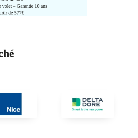
e volet – Garantie 10 ans
artir de 577€
ché