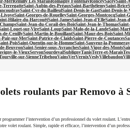
ur-Mer
Remilly Les Marais
Romagny Fontenay
Roncey
Sacey
Saint-
e-Terregatte
Saint-Aubin-des-Préaux
Saint-Barthélemy
Saint-Brice
S
ancoudray
Saint-Cyr-du-Bailleul
Saint-Denis-le-Gast
Saint-Denis-le
-Livoye
Saint-Georges-de-Rouelley
Saint-Georges-Montcocq
Saint-G
aint-Hilaire-du-Harcouët
Saint-James
Saint-Jean-d'Elle
Saint-Jean-
s-Champs
Saint-Jean-du-Corail-des-Bois
Saint-Jean-le-Thomas
Saint
Saint-Louet-sur-Vire
Saint-Loup
Saint-Malo-de-la-Lande
Saint-Mar
n-de-Cenilly
Saint-Martin-le-Bouillant
Saint-Maur-des-Bois
Saint-Mi
t-Pair-sur-Mer
Saint-Patrice-de-Claids
Saint-Pierre-de-Coutances
Sa
aint-Pois
Saint-Quentin-sur-le-Homme
Saint-Sauveur-la-Pommeray
-de-Beuvron
Saint-Senier-sous-Avranches
Saint-Vigor-des-Monts
Sai
avigny-le-Vieux
Servon
Sourdeval
Subligny
Tanis
Terre-et-Marais
Tes
Tourville-sur-Sienne
Tribehou
Vains
Ver
Vernix
Vesly
Villebaudon
Vil
volets roulants par Removo à 
programmer l’intervention d’un professionnel du volet roulant. L’entre
otre volet roulant. Simple, rapide et efficace, l’intervention d’un profes