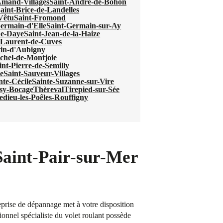
Amand-Villages
Saint-André-de-Bohon
aint-Brice-de-Landelles
-Vêtu
Saint-Fromond
ermain-d'Elle
Saint-Germain-sur-Ay
de-Daye
Saint-Jean-de-la-Haize
-Laurent-de-Cuves
tin-d'Aubigny
chel-de-Montjoie
int-Pierre-de-Semilly
e
Saint-Sauveur-Villages
nte-Cécile
Sainte-Suzanne-sur-Vire
sy-Bocage
Thèreval
Tirepied-sur-Sée
ledieu-les-Poêles-Rouffigny
Saint-Pair-sur-Mer
prise de dépannage met à votre disposition
sionnel spécialiste du volet roulant possède