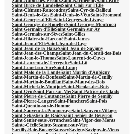
Saint-Aubin-des-Préaux
Saint-Barthélemy
Saint-Brice
Saint-Brice-de-Landelles
Saint-Clair-sur-l'Elle
Saint-Clément-Rancoudray
Saint-Cyr-du-Bailleul
Saint-Denis-le-Gast
Saint-Denis-le-Vêtu
Saint-Fromond
Saint-Georges-d'Elle
Saint-Georges-de-Livoye
Saint-Georges-de-Rouelley
Saint-Georges-Montcocq
Saint-Germain-d'Elle
Saint-Germain-sur-Ay
Saint-Germain-sur-Sèves
Saint-Gilles
Saint-Hilaire-du-Harcouët
Saint-James
Saint-Jean-d'Elle
Saint-Jean-de-Daye
Saint-Jean-de-la-Haize
Saint-Jean-de-Savigny
Saint-Jean-des-Champs
Saint-Jean-du-Corail-des-Bois
Saint-Jean-le-Thomas
Saint-Laurent-de-Cuves
Saint-Laurent-de-Terregatte
Saint-Lô
Saint-Louet-sur-Vire
Saint-Loup
Saint-Malo-de-la-Lande
Saint-Martin-d'Aubigny
Saint-Martin-de-Bonfossé
Saint-Martin-de-Cenilly
Saint-Martin-le-Bouillant
Saint-Maur-des-Bois
Saint-Michel-de-Montjoie
Saint-Nicolas-des-Bois
Saint-Ovin
Saint-Pair-sur-Mer
Saint-Patrice-de-Claids
Saint-Pierre-de-Coutances
Saint-Pierre-de-Semilly
Saint-Pierre-Langers
Saint-Planchers
Saint-Pois
Saint-Quentin-sur-le-Homme
Saint-Sauveur-la-Pommeraye
Saint-Sauveur-Villages
Saint-Sébastien-de-Raids
Saint-Senier-de-Beuvron
Saint-Senier-sous-Avranches
Saint-Vigor-des-Monts
Sainte-Cécile
Sainte-Suzanne-sur-Vire
Sartilly-Baie-Bocage
Saussey
Savigny
Savigny-le-Vieux