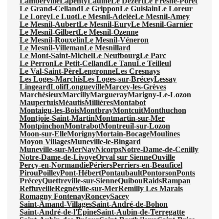
Lamberville
Lapenty
Laulne
Le Dézert
Le Fresne-Poret
Le Grand-Celland
Le Grippon
Le Guislain
Le Loreur
Le Lorey
Le Luot
Le Mesnil-Adelée
Le Mesnil-Amey
Le Mesnil-Aubert
Le Mesnil-Eury
Le Mesnil-Garnier
Le Mesnil-Gilbert
Le Mesnil-Ozenne
Le Mesnil-Rouxelin
Le Mesnil-Véneron
Le Mesnil-Villeman
Le Mesnillard
Le Mont-Saint-Michel
Le Neufbourg
Le Parc
Le Perron
Le Petit-Celland
Le Tanu
Le Teilleul
Le Val-Saint-Père
Lengronne
Les Cresnays
Les Loges-Marchis
Les Loges-sur-Brécey
Lessay
Lingeard
Lolif
Longueville
Marcey-les-Grèves
Marchésieux
Marcilly
Margueray
Marigny-Le-Lozon
Maupertuis
Méautis
Millières
Montabot
Montaigu-les-Bois
Montbray
Montcuit
Monthuchon
Montjoie-Saint-Martin
Montmartin-sur-Mer
Montpinchon
Montrabot
Montreuil-sur-Lozon
Moon-sur-Elle
Morigny
Mortain-Bocage
Moulines
Moyon Villages
Muneville-le-Bingard
Muneville-sur-Mer
Nay
Nicorps
Notre-Dame-de-Cenilly
Notre-Dame-de-Livoye
Orval sur Sienne
Ouville
Percy-en-Normandie
Périers
Perriers-en-Beauficel
Pirou
Poilley
Pont-Hébert
Pontaubault
Pontorson
Ponts
Précey
Quettreville-sur-Sienne
Quibou
Raids
Rampan
Reffuveille
Regnéville-sur-Mer
Remilly Les Marais
Romagny Fontenay
Roncey
Sacey
Saint-Amand-Villages
Saint-André-de-Bohon
Saint-André-de-l'Épine
Saint-Aubin-de-Terregatte