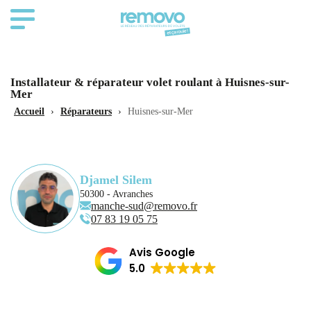
Installateur & réparateur volet roulant à Huisnes-sur-
Mer
Accueil
›
Réparateurs
›
Huisnes-sur-Mer
Djamel Silem
50300 - Avranches
manche-sud@removo.fr
07 83 19 05 75
Avis Google
5.0