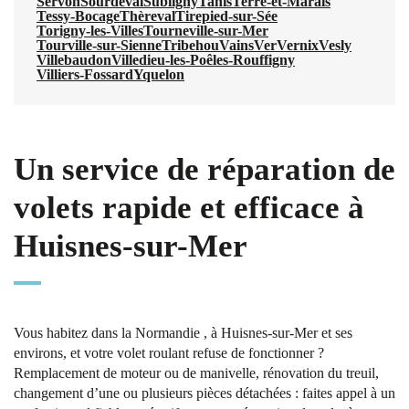
Servon
Sourdeval
Subligny
Tanis
Terre-et-Marais
Tessy-Bocage
Thèreval
Tirepied-sur-Sée
Torigny-les-Villes
Tourneville-sur-Mer
Tourville-sur-Sienne
Tribehou
Vains
Ver
Vernix
Vesly
Villebaudon
Villedieu-les-Poêles-Rouffigny
Villiers-Fossard
Yquelon
Un service de réparation de
volets rapide et efficace à
Huisnes-sur-Mer
Vous habitez dans la Normandie , à Huisnes-sur-Mer et ses
environs, et votre volet roulant refuse de fonctionner ?
Remplacement de moteur ou de manivelle, rénovation du treuil,
changement d’une ou plusieurs pièces détachées : faites appel à un