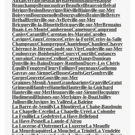
Auxais
Avranches
Bacilly
Barenton
Baudre
Baupte
Beauchamps
Beaucoudray
Beauficel
Beauvoir
Belval
Bérigny
Beslon
Beuvrigny
Biéville
Blainville-sur-Mer
Boisyvon
Bourguenolles
Bourgvallées
Brainville
Brécey
Bréhal
Bretteville-sur-Ay
Bréville-sur-Mer
Bricqueville-la-Blouette
Bricqueville-sur-Mer
Brouains
Buais-Les-Monts
Cambernon
Cametours
Camprond
Canisy
Carantilly
Carentan-les-Marais
Carolles
Cavigny
Céaux
Cérences
Cerisy-la-Forêt
Cerisy-la-Salle
Champeaux
Champrepus
Chanteloup
Chaulieu
Chavoy
Chérencé-le-Héron
Condé-sur-Vire
Coudeville-sur-Mer
Coulouvray-Boisbenâtre
Courcy
Courtils
Coutances
Couvains
Créances
Crollon
Cuves
Dangy
Domjean
Donville-les-Bains
Dragey-Ronthon
Ducey-Les Chéris
Équilly
Feugères
Fleury
Folligny
Fourneaux
Gathemo
Gavray-sur-Sienne
Geffosses
Genêts
Ger
Gonfreville
Gorges
Gouvets
Gouville-sur-Mer
Graignes-Mesnil-Angot
Grandparigny
Granville
Gratot
Grimesnil
Hambye
Hamelin
Hauteville-la-Guichard
Hauteville-sur-Mer
Heugueville-sur-Sienne
Hocquigny
Hudimesnil
Huisnes-sur-Mer
Isigny-le-Buat
Juilley
Jullouville
Juvigny les Vallées
La Baleine
La Barre-de-Semilly
La Bloutière
La Chaise-Baudouin
La Chapelle-Cécelin
La Chapelle-Urée
La Colombe
La Feuillie
La Godefroy
La Haye-Bellefond
La Haye-Pesnel
La Lande-d'Airou
La Lucerne-d'Outremer
La Luzerne
La Meauffe
La Meurdraquière
La Mouche
La Trinité
La Vendelée