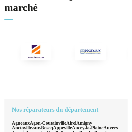
marché
Nos réparateurs du département
Agneaux
Agon-Coutainville
Airel
Amigny
Anctoville-sur-Boscq
Appeville
Aucey-la-Plaine
Auvers