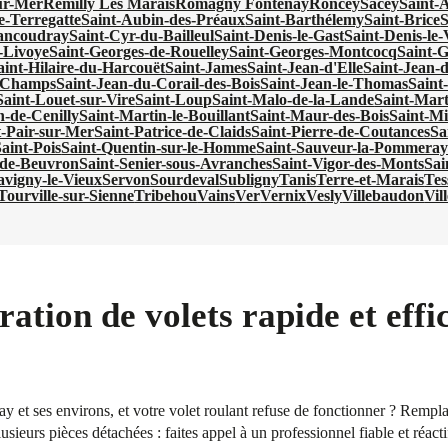
ur-Mer
Remilly Les Marais
Romagny Fontenay
Roncey
Sacey
Saint-
e-Terregatte
Saint-Aubin-des-Préaux
Saint-Barthélemy
Saint-Brice
S
ancoudray
Saint-Cyr-du-Bailleul
Saint-Denis-le-Gast
Saint-Denis-le
-Livoye
Saint-Georges-de-Rouelley
Saint-Georges-Montcocq
Saint-G
aint-Hilaire-du-Harcouët
Saint-James
Saint-Jean-d'Elle
Saint-Jean-
s-Champs
Saint-Jean-du-Corail-des-Bois
Saint-Jean-le-Thomas
Saint
Saint-Louet-sur-Vire
Saint-Loup
Saint-Malo-de-la-Lande
Saint-Mar
n-de-Cenilly
Saint-Martin-le-Bouillant
Saint-Maur-des-Bois
Saint-Mi
t-Pair-sur-Mer
Saint-Patrice-de-Claids
Saint-Pierre-de-Coutances
Sa
aint-Pois
Saint-Quentin-sur-le-Homme
Saint-Sauveur-la-Pommeray
-de-Beuvron
Saint-Senier-sous-Avranches
Saint-Vigor-des-Monts
Sai
avigny-le-Vieux
Servon
Sourdeval
Subligny
Tanis
Terre-et-Marais
Tes
Tourville-sur-Sienne
Tribehou
Vains
Ver
Vernix
Vesly
Villebaudon
Vil
ration de volets rapide et ef
y et ses environs, et votre volet roulant refuse de fonctionner ? Remp
sieurs pièces détachées : faites appel à un professionnel fiable et réac