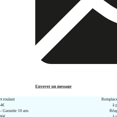
Envoyer un message
t roulant
Remplace
44€
à 
 Garantie 10 ans
Réag
286€
à 