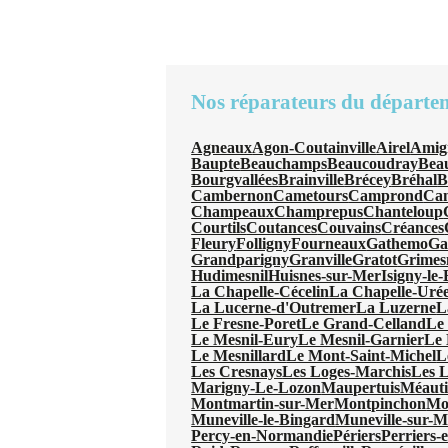
Nos réparateurs du départe
Agneaux
Agon-Coutainville
Airel
Amig
Baupte
Beauchamps
Beaucoudray
Beau
Bourgvallées
Brainville
Brécey
Bréhal
B
Cambernon
Cametours
Camprond
Can
Champeaux
Champrepus
Chanteloup
Courtils
Coutances
Couvains
Créances
Fleury
Folligny
Fourneaux
Gathemo
Ga
Grandparigny
Granville
Gratot
Grimes
Hudimesnil
Huisnes-sur-Mer
Isigny-le
La Chapelle-Cécelin
La Chapelle-Uré
La Lucerne-d'Outremer
La Luzerne
L
Le Fresne-Poret
Le Grand-Celland
Le
Le Mesnil-Eury
Le Mesnil-Garnier
Le 
Le Mesnillard
Le Mont-Saint-Michel
L
Les Cresnays
Les Loges-Marchis
Les L
Marigny-Le-Lozon
Maupertuis
Méauti
Montmartin-sur-Mer
Montpinchon
Mo
Muneville-le-Bingard
Muneville-sur-M
Percy-en-Normandie
Périers
Perriers-