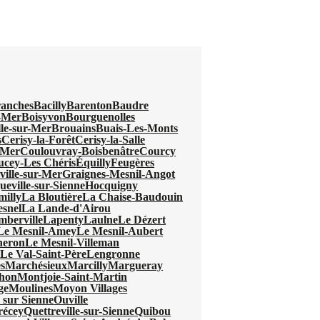
anches
Bacilly
Barenton
Baudre
r-Mer
Boisyvon
Bourguenolles
lle-sur-Mer
Brouains
Buais-Les-Monts
s
Cerisy-la-Forêt
Cerisy-la-Salle
-Mer
Coulouvray-Boisbenâtre
Courcy
ucey-Les Chéris
Équilly
Feugères
ville-sur-Mer
Graignes-Mesnil-Angot
eville-sur-Sienne
Hocquigny
milly
La Bloutière
La Chaise-Baudouin
snel
La Lande-d'Airou
mberville
Lapenty
Laulne
Le Dézert
Le Mesnil-Amey
Le Mesnil-Aubert
neron
Le Mesnil-Villeman
l
Le Val-Saint-Père
Lengronne
s
Marchésieux
Marcilly
Margueray
hon
Montjoie-Saint-Martin
ge
Moulines
Moyon Villages
 sur Sienne
Ouville
récey
Quettreville-sur-Sienne
Quibou