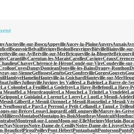
ment
ny
Anctoville-sur-Boscq
Appeville
Aucey-la-Plaine
Auvers
Auxais
Avr
ficel
Beauvoir
Belval
Bérigny
Beslon
Beuvrigny
Biéville
Blainville-su
retteville-sur-Ay
Bréville-sur-Mer
Bricqueville-la-Blouette
Bricquevi
isy
Carantilly
Carentan-les-Marais
Carolles
Cavigny
Céaux
Cérence
Chaulieu
Chavoy
Chérencé-le-Héron
Condé-sur-Vire
Coudeville-sur
Crollon
Cuves
Dangy
Domjean
Donville-les-Bains
Dragey-Ronthon
D
vray-sur-Sienne
Geffosses
Genêts
Ger
Gonfreville
Gorges
Gouvets
Gou
nil
Hambye
Hamelin
Hauteville-la-Guichard
Hauteville-sur-Mer
Heugu
-Buat
Juilley
Jullouville
Juvigny les Vallées
La Baleine
La Barre-de-Se
e
La Colombe
La Feuillie
La Godefroy
La Haye-Bellefond
La Haye-Pe
a Meauffe
La Meurdraquière
La Mouche
La Trinité
La Vendelée
La
 Grippon
Le Guislain
Le Loreur
Le Lorey
Le Luot
Le Mesnil-Adelée
Mesnil-Gilbert
Le Mesnil-Ozenne
Le Mesnil-Rouxelin
Le Mesnil-Vé
e Neufbourg
Le Parc
Le Perron
Le Petit-Celland
Le Tanu
Le Teilleu
oges-sur-Brécey
Lessay
Lingeard
Lolif
Longueville
Marcey-les-Grève
s
Millières
Montabot
Montaigu-les-Bois
Montbray
Montcuit
Monthuc
ntrabot
Montreuil-sur-Lozon
Moon-sur-Elle
Morigny
Mortain-Boca
er
Nay
Nicorps
Notre-Dame-de-Cenilly
Notre-Dame-de-Livoye
Orval
en-Beauficel
Pirou
Poilley
Pont-Hébert
Pontaubault
Pontorson
Ponts
P