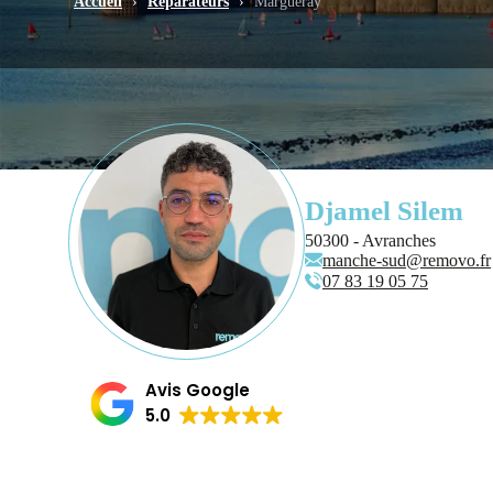
Accueil
›
Réparateurs
›
Margueray
Djamel Silem
50300 - Avranches
manche-sud@removo.fr
07 83 19 05 75
Avis Google
5.0