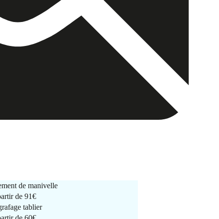
ment de manivelle
partir de
91€
rafage tablier
partir de
60€