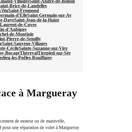
Amand-Villages
Saint-André-de-Bohon
aint-Brice-de-Landelles
-Vêtu
Saint-Fromond
ermain-d'Elle
Saint-Germain-sur-Ay
de-Daye
Saint-Jean-de-la-Haize
-Laurent-de-Cuves
tin-d'Aubigny
chel-de-Montjoie
int-Pierre-de-Semilly
e
Saint-Sauveur-Villages
nte-Cécile
Sainte-Suzanne-sur-Vire
sy-Bocage
Thèreval
Tirepied-sur-Sée
ledieu-les-Poêles-Rouffigny
ficace à Margueray
lacement de moteur ou de manivelle,
tif pour une réparation de volet à Margueray