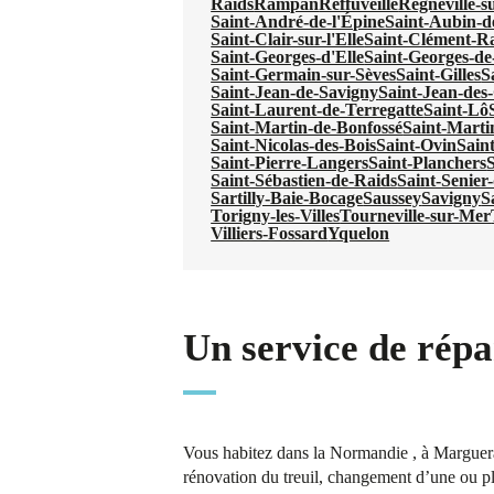
Raids
Rampan
Reffuveille
Regnéville-s
Saint-André-de-l'Épine
Saint-Aubin-d
Saint-Clair-sur-l'Elle
Saint-Clément-R
Saint-Georges-d'Elle
Saint-Georges-de
Saint-Germain-sur-Sèves
Saint-Gilles
S
Saint-Jean-de-Savigny
Saint-Jean-de
Saint-Laurent-de-Terregatte
Saint-Lô
Saint-Martin-de-Bonfossé
Saint-Marti
Saint-Nicolas-des-Bois
Saint-Ovin
Sain
Saint-Pierre-Langers
Saint-Planchers
S
Saint-Sébastien-de-Raids
Saint-Senier
Sartilly-Baie-Bocage
Saussey
Savigny
S
Torigny-les-Villes
Tourneville-sur-Mer
Villiers-Fossard
Yquelon
Un service de répa
Vous habitez dans la Normandie , à Marguera
rénovation du treuil, changement d’une ou plu