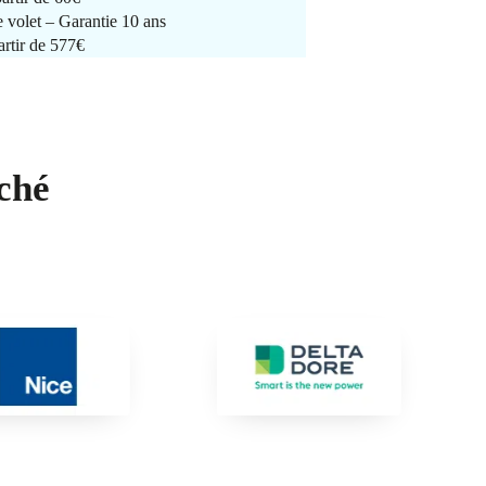
e volet – Garantie 10 ans
artir de 577€
ché