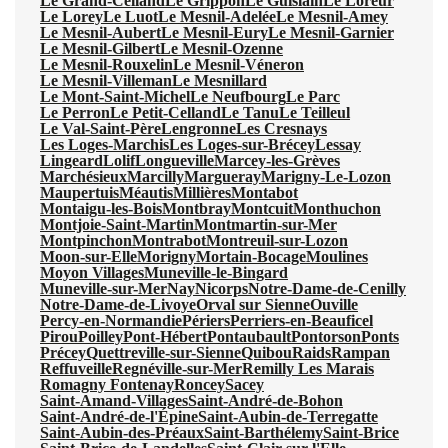
Le Grand-Celland
Le Grippon
Le Guislain
Le Loreur
Le Lorey
Le Luot
Le Mesnil-Adelée
Le Mesnil-Amey
Le Mesnil-Aubert
Le Mesnil-Eury
Le Mesnil-Garnier
Le Mesnil-Gilbert
Le Mesnil-Ozenne
Le Mesnil-Rouxelin
Le Mesnil-Véneron
Le Mesnil-Villeman
Le Mesnillard
Le Mont-Saint-Michel
Le Neufbourg
Le Parc
Le Perron
Le Petit-Celland
Le Tanu
Le Teilleul
Le Val-Saint-Père
Lengronne
Les Cresnays
Les Loges-Marchis
Les Loges-sur-Brécey
Lessay
Lingeard
Lolif
Longueville
Marcey-les-Grèves
Marchésieux
Marcilly
Margueray
Marigny-Le-Lozon
Maupertuis
Méautis
Millières
Montabot
Montaigu-les-Bois
Montbray
Montcuit
Monthuchon
Montjoie-Saint-Martin
Montmartin-sur-Mer
Montpinchon
Montrabot
Montreuil-sur-Lozon
Moon-sur-Elle
Morigny
Mortain-Bocage
Moulines
Moyon Villages
Muneville-le-Bingard
Muneville-sur-Mer
Nay
Nicorps
Notre-Dame-de-Cenilly
Notre-Dame-de-Livoye
Orval sur Sienne
Ouville
Percy-en-Normandie
Périers
Perriers-en-Beauficel
Pirou
Poilley
Pont-Hébert
Pontaubault
Pontorson
Ponts
Précey
Quettreville-sur-Sienne
Quibou
Raids
Rampan
Reffuveille
Regnéville-sur-Mer
Remilly Les Marais
Romagny Fontenay
Roncey
Sacey
Saint-Amand-Villages
Saint-André-de-Bohon
Saint-André-de-l'Épine
Saint-Aubin-de-Terregatte
Saint-Aubin-des-Préaux
Saint-Barthélemy
Saint-Brice