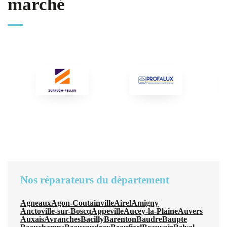
marché
Nos réparateurs du département
Agneaux
Agon-Coutainville
Airel
Amigny
Anctoville-sur-Boscq
Appeville
Aucey-la-Plaine
Auvers
Auxais
Avranches
Bacilly
Barenton
Baudre
Baupte