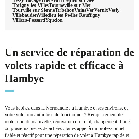
Tessy-Bocage
Thèreval
Tirepied-sur-Sée
Torigny-les-Villes
Tourneville-sur-Mer
Tourville-sur-Sienne
Tribehou
Vains
Ver
Vernix
Vesly
Villebaudon
Villedieu-les-Poêles-Rouffigny
Villiers-Fossard
Yquelon
Un service de réparation de
volets rapide et efficace à
Hambye
Vous habitez dans la Normandie , à Hambye et ses environs, et
votre volet roulant refuse de fonctionner ? Remplacement de
moteur ou de manivelle, rénovation du treuil, changement d’une
ou plusieurs pièces détachées : faites appel à un professionnel
fiable et réactif pour une réparation de volet à Hambye rapide et