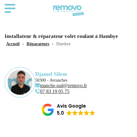
Installateur & réparateur volet roulant à Hambye
Accueil
›
Réparateurs
›
Hambye
Djamel Silem
50300 - Avranches
manche-sud@removo.fr
07 83 19 05 75
Avis Google
5.0