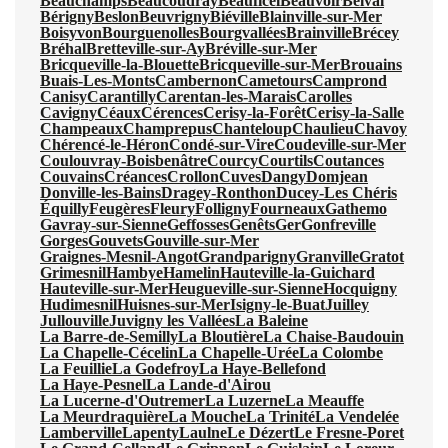
Beauchamps
Beaucoudray
Beauficel
Beauvoir
Belval
Bérigny
Beslon
Beuvrigny
Biéville
Blainville-sur-Mer
Boisyvon
Bourguenolles
Bourgvallées
Brainville
Brécey
Bréhal
Bretteville-sur-Ay
Bréville-sur-Mer
Bricqueville-la-Blouette
Bricqueville-sur-Mer
Brouains
Buais-Les-Monts
Cambernon
Cametours
Camprond
Canisy
Carantilly
Carentan-les-Marais
Carolles
Cavigny
Céaux
Cérences
Cerisy-la-Forêt
Cerisy-la-Salle
Champeaux
Champrepus
Chanteloup
Chaulieu
Chavoy
Chérencé-le-Héron
Condé-sur-Vire
Coudeville-sur-Mer
Coulouvray-Boisbenâtre
Courcy
Courtils
Coutances
Couvains
Créances
Crollon
Cuves
Dangy
Domjean
Donville-les-Bains
Dragey-Ronthon
Ducey-Les Chéris
Équilly
Feugères
Fleury
Folligny
Fourneaux
Gathemo
Gavray-sur-Sienne
Geffosses
Genêts
Ger
Gonfreville
Gorges
Gouvets
Gouville-sur-Mer
Graignes-Mesnil-Angot
Grandparigny
Granville
Gratot
Grimesnil
Hambye
Hamelin
Hauteville-la-Guichard
Hauteville-sur-Mer
Heugueville-sur-Sienne
Hocquigny
Hudimesnil
Huisnes-sur-Mer
Isigny-le-Buat
Juilley
Jullouville
Juvigny les Vallées
La Baleine
La Barre-de-Semilly
La Bloutière
La Chaise-Baudouin
La Chapelle-Cécelin
La Chapelle-Urée
La Colombe
La Feuillie
La Godefroy
La Haye-Bellefond
La Haye-Pesnel
La Lande-d'Airou
La Lucerne-d'Outremer
La Luzerne
La Meauffe
La Meurdraquière
La Mouche
La Trinité
La Vendelée
Lamberville
Lapenty
Laulne
Le Dézert
Le Fresne-Poret