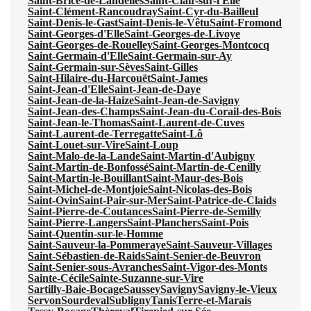
Saint-Brice-de-Landelles
Saint-Clair-sur-l'Elle
Saint-Clément-Rancoudray
Saint-Cyr-du-Bailleul
Saint-Denis-le-Gast
Saint-Denis-le-Vêtu
Saint-Fromond
Saint-Georges-d'Elle
Saint-Georges-de-Livoye
Saint-Georges-de-Rouelley
Saint-Georges-Montcocq
Saint-Germain-d'Elle
Saint-Germain-sur-Ay
Saint-Germain-sur-Sèves
Saint-Gilles
Saint-Hilaire-du-Harcouët
Saint-James
Saint-Jean-d'Elle
Saint-Jean-de-Daye
Saint-Jean-de-la-Haize
Saint-Jean-de-Savigny
Saint-Jean-des-Champs
Saint-Jean-du-Corail-des-Bois
Saint-Jean-le-Thomas
Saint-Laurent-de-Cuves
Saint-Laurent-de-Terregatte
Saint-Lô
Saint-Louet-sur-Vire
Saint-Loup
Saint-Malo-de-la-Lande
Saint-Martin-d'Aubigny
Saint-Martin-de-Bonfossé
Saint-Martin-de-Cenilly
Saint-Martin-le-Bouillant
Saint-Maur-des-Bois
Saint-Michel-de-Montjoie
Saint-Nicolas-des-Bois
Saint-Ovin
Saint-Pair-sur-Mer
Saint-Patrice-de-Claids
Saint-Pierre-de-Coutances
Saint-Pierre-de-Semilly
Saint-Pierre-Langers
Saint-Planchers
Saint-Pois
Saint-Quentin-sur-le-Homme
Saint-Sauveur-la-Pommeraye
Saint-Sauveur-Villages
Saint-Sébastien-de-Raids
Saint-Senier-de-Beuvron
Saint-Senier-sous-Avranches
Saint-Vigor-des-Monts
Sainte-Cécile
Sainte-Suzanne-sur-Vire
Sartilly-Baie-Bocage
Saussey
Savigny
Savigny-le-Vieux
Servon
Sourdeval
Subligny
Tanis
Terre-et-Marais