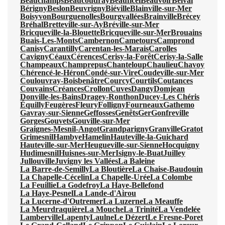
Beauchamps
Beaucoudray
Beauficel
Beauvoir
Belval
Bérigny
Beslon
Beuvrigny
Biéville
Blainville-sur-Mer
Boisyvon
Bourguenolles
Bourgvallées
Brainville
Brécey
Bréhal
Bretteville-sur-Ay
Bréville-sur-Mer
Bricqueville-la-Blouette
Bricqueville-sur-Mer
Brouains
Buais-Les-Monts
Cambernon
Cametours
Camprond
Canisy
Carantilly
Carentan-les-Marais
Carolles
Cavigny
Céaux
Cérences
Cerisy-la-Forêt
Cerisy-la-Salle
Champeaux
Champrepus
Chanteloup
Chaulieu
Chavoy
Chérencé-le-Héron
Condé-sur-Vire
Coudeville-sur-Mer
Coulouvray-Boisbenâtre
Courcy
Courtils
Coutances
Couvains
Créances
Crollon
Cuves
Dangy
Domjean
Donville-les-Bains
Dragey-Ronthon
Ducey-Les Chéris
Équilly
Feugères
Fleury
Folligny
Fourneaux
Gathemo
Gavray-sur-Sienne
Geffosses
Genêts
Ger
Gonfreville
Gorges
Gouvets
Gouville-sur-Mer
Graignes-Mesnil-Angot
Grandparigny
Granville
Gratot
Grimesnil
Hambye
Hamelin
Hauteville-la-Guichard
Hauteville-sur-Mer
Heugueville-sur-Sienne
Hocquigny
Hudimesnil
Huisnes-sur-Mer
Isigny-le-Buat
Juilley
Jullouville
Juvigny les Vallées
La Baleine
La Barre-de-Semilly
La Bloutière
La Chaise-Baudouin
La Chapelle-Cécelin
La Chapelle-Urée
La Colombe
La Feuillie
La Godefroy
La Haye-Bellefond
La Haye-Pesnel
La Lande-d'Airou
La Lucerne-d'Outremer
La Luzerne
La Meauffe
La Meurdraquière
La Mouche
La Trinité
La Vendelée
Lamberville
Lapenty
Laulne
Le Dézert
Le Fresne-Poret