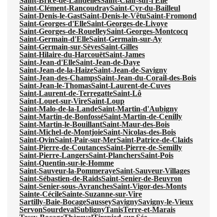
Saint-Brice-de-Landelles
Saint-Clair-sur-l'Elle
Saint-Clément-Rancoudray
Saint-Cyr-du-Bailleul
Saint-Denis-le-Gast
Saint-Denis-le-Vêtu
Saint-Fromond
Saint-Georges-d'Elle
Saint-Georges-de-Livoye
Saint-Georges-de-Rouelley
Saint-Georges-Montcocq
Saint-Germain-d'Elle
Saint-Germain-sur-Ay
Saint-Germain-sur-Sèves
Saint-Gilles
Saint-Hilaire-du-Harcouët
Saint-James
Saint-Jean-d'Elle
Saint-Jean-de-Daye
Saint-Jean-de-la-Haize
Saint-Jean-de-Savigny
Saint-Jean-des-Champs
Saint-Jean-du-Corail-des-Bois
Saint-Jean-le-Thomas
Saint-Laurent-de-Cuves
Saint-Laurent-de-Terregatte
Saint-Lô
Saint-Louet-sur-Vire
Saint-Loup
Saint-Malo-de-la-Lande
Saint-Martin-d'Aubigny
Saint-Martin-de-Bonfossé
Saint-Martin-de-Cenilly
Saint-Martin-le-Bouillant
Saint-Maur-des-Bois
Saint-Michel-de-Montjoie
Saint-Nicolas-des-Bois
Saint-Ovin
Saint-Pair-sur-Mer
Saint-Patrice-de-Claids
Saint-Pierre-de-Coutances
Saint-Pierre-de-Semilly
Saint-Pierre-Langers
Saint-Planchers
Saint-Pois
Saint-Quentin-sur-le-Homme
Saint-Sauveur-la-Pommeraye
Saint-Sauveur-Villages
Saint-Sébastien-de-Raids
Saint-Senier-de-Beuvron
Saint-Senier-sous-Avranches
Saint-Vigor-des-Monts
Sainte-Cécile
Sainte-Suzanne-sur-Vire
Sartilly-Baie-Bocage
Saussey
Savigny
Savigny-le-Vieux
Servon
Sourdeval
Subligny
Tanis
Terre-et-Marais