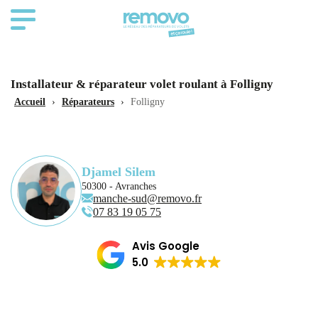
Installateur & réparateur volet roulant à Folligny
Accueil
›
Réparateurs
›
Folligny
Djamel Silem
50300 - Avranches
manche-sud@removo.fr
07 83 19 05 75
Avis Google
5.0