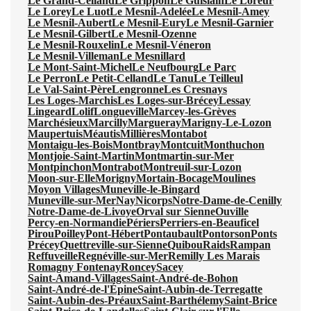
Le Grand-Celland
Le Grippon
Le Guislain
Le Loreur
Le Lorey
Le Luot
Le Mesnil-Adelée
Le Mesnil-Amey
Le Mesnil-Aubert
Le Mesnil-Eury
Le Mesnil-Garnier
Le Mesnil-Gilbert
Le Mesnil-Ozenne
Le Mesnil-Rouxelin
Le Mesnil-Véneron
Le Mesnil-Villeman
Le Mesnillard
Le Mont-Saint-Michel
Le Neufbourg
Le Parc
Le Perron
Le Petit-Celland
Le Tanu
Le Teilleul
Le Val-Saint-Père
Lengronne
Les Cresnays
Les Loges-Marchis
Les Loges-sur-Brécey
Lessay
Lingeard
Lolif
Longueville
Marcey-les-Grèves
Marchésieux
Marcilly
Margueray
Marigny-Le-Lozon
Maupertuis
Méautis
Millières
Montabot
Montaigu-les-Bois
Montbray
Montcuit
Monthuchon
Montjoie-Saint-Martin
Montmartin-sur-Mer
Montpinchon
Montrabot
Montreuil-sur-Lozon
Moon-sur-Elle
Morigny
Mortain-Bocage
Moulines
Moyon Villages
Muneville-le-Bingard
Muneville-sur-Mer
Nay
Nicorps
Notre-Dame-de-Cenilly
Notre-Dame-de-Livoye
Orval sur Sienne
Ouville
Percy-en-Normandie
Périers
Perriers-en-Beauficel
Pirou
Poilley
Pont-Hébert
Pontaubault
Pontorson
Ponts
Précey
Quettreville-sur-Sienne
Quibou
Raids
Rampan
Reffuveille
Regnéville-sur-Mer
Remilly Les Marais
Romagny Fontenay
Roncey
Sacey
Saint-Amand-Villages
Saint-André-de-Bohon
Saint-André-de-l'Épine
Saint-Aubin-de-Terregatte
Saint-Aubin-des-Préaux
Saint-Barthélemy
Saint-Brice