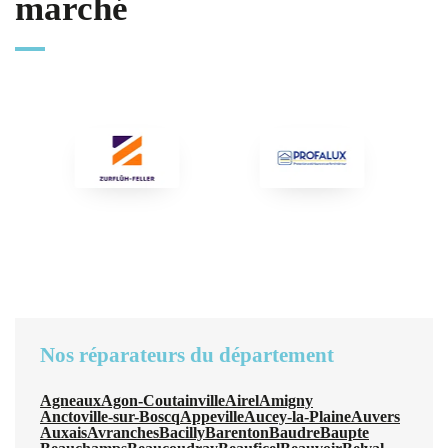
marché
Nos réparateurs du département
Agneaux
Agon-Coutainville
Airel
Amigny
Anctoville-sur-Boscq
Appeville
Aucey-la-Plaine
Auvers
Auxais
Avranches
Bacilly
Barenton
Baudre
Baupte