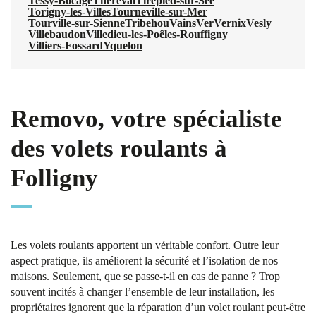
Tessy-Bocage
Thèreval
Tirepied-sur-Sée
Torigny-les-Villes
Tourneville-sur-Mer
Tourville-sur-Sienne
Tribehou
Vains
Ver
Vernix
Vesly
Villebaudon
Villedieu-les-Poêles-Rouffigny
Villiers-Fossard
Yquelon
Removo, votre spécialiste
des volets roulants à
Folligny
Les volets roulants apportent un véritable confort. Outre leur
aspect pratique, ils améliorent la sécurité et l’isolation de nos
maisons. Seulement, que se passe-t-il en cas de panne ? Trop
souvent incités à changer l’ensemble de leur installation, les
propriétaires ignorent que la réparation d’un volet roulant peut-être