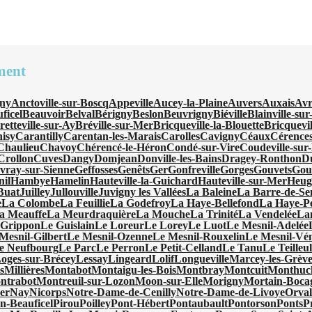
ment
ny
Anctoville-sur-Boscq
Appeville
Aucey-la-Plaine
Auvers
Auxais
Avr
ficel
Beauvoir
Belval
Bérigny
Beslon
Beuvrigny
Biéville
Blainville-su
retteville-sur-Ay
Bréville-sur-Mer
Bricqueville-la-Blouette
Bricquevi
isy
Carantilly
Carentan-les-Marais
Carolles
Cavigny
Céaux
Cérence
Chaulieu
Chavoy
Chérencé-le-Héron
Condé-sur-Vire
Coudeville-sur
Crollon
Cuves
Dangy
Domjean
Donville-les-Bains
Dragey-Ronthon
D
vray-sur-Sienne
Geffosses
Genêts
Ger
Gonfreville
Gorges
Gouvets
Gou
nil
Hambye
Hamelin
Hauteville-la-Guichard
Hauteville-sur-Mer
Heugu
-Buat
Juilley
Jullouville
Juvigny les Vallées
La Baleine
La Barre-de-Se
e
La Colombe
La Feuillie
La Godefroy
La Haye-Bellefond
La Haye-Pe
a Meauffe
La Meurdraquière
La Mouche
La Trinité
La Vendelée
La
 Grippon
Le Guislain
Le Loreur
Le Lorey
Le Luot
Le Mesnil-Adelée
Mesnil-Gilbert
Le Mesnil-Ozenne
Le Mesnil-Rouxelin
Le Mesnil-Vé
e Neufbourg
Le Parc
Le Perron
Le Petit-Celland
Le Tanu
Le Teilleu
oges-sur-Brécey
Lessay
Lingeard
Lolif
Longueville
Marcey-les-Grève
s
Millières
Montabot
Montaigu-les-Bois
Montbray
Montcuit
Monthuc
ntrabot
Montreuil-sur-Lozon
Moon-sur-Elle
Morigny
Mortain-Boca
er
Nay
Nicorps
Notre-Dame-de-Cenilly
Notre-Dame-de-Livoye
Orval
en-Beauficel
Pirou
Poilley
Pont-Hébert
Pontaubault
Pontorson
Ponts
P