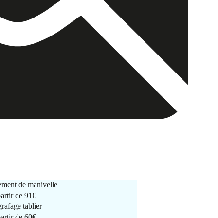
ment de manivelle
partir de
91€
rafage tablier
partir de
60€