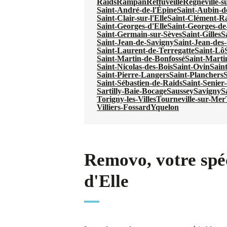
Raids
Rampan
Reffuveille
Regnéville-s
Saint-André-de-l'Épine
Saint-Aubin-d
Saint-Clair-sur-l'Elle
Saint-Clément-R
Saint-Georges-d'Elle
Saint-Georges-de
Saint-Germain-sur-Sèves
Saint-Gilles
S
Saint-Jean-de-Savigny
Saint-Jean-de
Saint-Laurent-de-Terregatte
Saint-Lô
Saint-Martin-de-Bonfossé
Saint-Marti
Saint-Nicolas-des-Bois
Saint-Ovin
Sain
Saint-Pierre-Langers
Saint-Planchers
S
Saint-Sébastien-de-Raids
Saint-Senier
Sartilly-Baie-Bocage
Saussey
Savigny
S
Torigny-les-Villes
Tourneville-sur-Mer
Villiers-Fossard
Yquelon
Removo, votre spéc
d'Elle