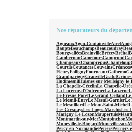
Nos réparateurs du départe
Agneaux
Agon-Coutainville
Airel
Amig
Baupte
Beauchamps
Beaucoudray
Beau
Bourgvallées
Brainville
Brécey
Bréhal
B
Cambernon
Cametours
Camprond
Can
Champeaux
Champrepus
Chanteloup
Courtils
Coutances
Couvains
Créances
Fleury
Folligny
Fourneaux
Gathemo
Ga
Grandparigny
Granville
Gratot
Grimes
Hudimesnil
Huisnes-sur-Mer
Isigny-le
La Chapelle-Cécelin
La Chapelle-Uré
La Lucerne-d'Outremer
La Luzerne
L
Le Fresne-Poret
Le Grand-Celland
Le
Le Mesnil-Eury
Le Mesnil-Garnier
Le 
Le Mesnillard
Le Mont-Saint-Michel
L
Les Cresnays
Les Loges-Marchis
Les L
Marigny-Le-Lozon
Maupertuis
Méauti
Montmartin-sur-Mer
Montpinchon
Mo
Muneville-le-Bingard
Muneville-sur-M
Percy-en-Normandie
Périers
Perriers-