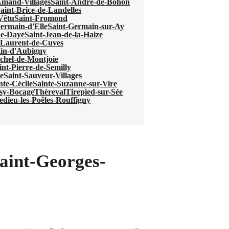
Amand-Villages
Saint-André-de-Bohon
aint-Brice-de-Landelles
-Vêtu
Saint-Fromond
ermain-d'Elle
Saint-Germain-sur-Ay
de-Daye
Saint-Jean-de-la-Haize
-Laurent-de-Cuves
tin-d'Aubigny
chel-de-Montjoie
int-Pierre-de-Semilly
e
Saint-Sauveur-Villages
nte-Cécile
Sainte-Suzanne-sur-Vire
sy-Bocage
Thèreval
Tirepied-sur-Sée
ledieu-les-Poêles-Rouffigny
Saint-Georges-