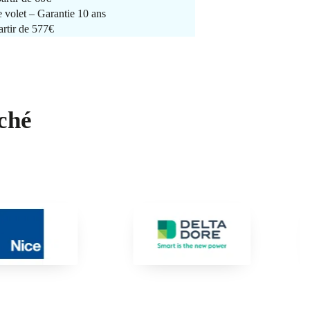
e volet – Garantie 10 ans
artir de 577€
ché