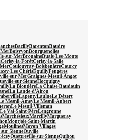
anches
Bacilly
Barenton
Baudre
r-Mer
Boisyvon
Bourguenolles
lle-sur-Mer
Brouains
Buais-Les-Monts
s
Cerisy-la-Forêt
Cerisy-la-Salle
-Mer
Coulouvray-Boisbenâtre
Courcy
ucey-Les Chéris
Équilly
Feugères
ville-sur-Mer
Graignes-Mesnil-Angot
eville-sur-Sienne
Hocquigny
milly
La Bloutière
La Chaise-Baudouin
snel
La Lande-d'Airou
mberville
Lapenty
Laulne
Le Dézert
Le Mesnil-Amey
Le Mesnil-Aubert
neron
Le Mesnil-Villeman
l
Le Val-Saint-Père
Lengronne
s
Marchésieux
Marcilly
Margueray
hon
Montjoie-Saint-Martin
ge
Moulines
Moyon Villages
 sur Sienne
Ouville
récey
Quettreville-sur-Sienne
Quibou