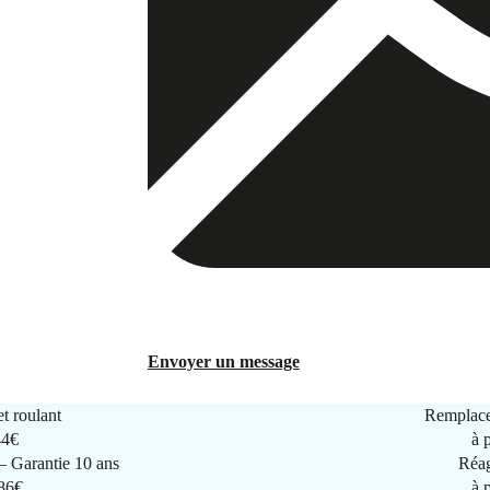
Envoyer un message
t roulant
Remplace
44€
à 
 Garantie 10 ans
Réag
286€
à 