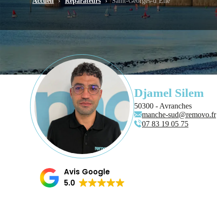
Accueil
›
Réparateurs
›
Saint-Georges-d’Elle
Djamel Silem
50300 - Avranches
manche-sud@removo.fr
07 83 19 05 75
Avis Google
5.0