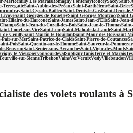
ur-Mer
Remilly Les Marais
Romagny Fontenay
Roncey
Sacey
Saint-
e-Terregatte
Saint-Aubin-des-Préaux
Saint-Barthélemy
Saint-Brice
S
ancoudray
Saint-Cyr-du-Bailleul
Saint-Denis-le-Gast
Saint-Denis-le
-Livoye
Saint-Georges-de-Rouelley
Saint-Georges-Montcocq
Saint-G
aint-Hilaire-du-Harcouët
Saint-James
Saint-Jean-d'Elle
Saint-Jean-
s-Champs
Saint-Jean-du-Corail-des-Bois
Saint-Jean-le-Thomas
Saint
Saint-Louet-sur-Vire
Saint-Loup
Saint-Malo-de-la-Lande
Saint-Mar
n-de-Cenilly
Saint-Martin-le-Bouillant
Saint-Maur-des-Bois
Saint-Mi
t-Pair-sur-Mer
Saint-Patrice-de-Claids
Saint-Pierre-de-Coutances
Sa
aint-Pois
Saint-Quentin-sur-le-Homme
Saint-Sauveur-la-Pommeray
-de-Beuvron
Saint-Senier-sous-Avranches
Saint-Vigor-des-Monts
Sai
avigny-le-Vieux
Servon
Sourdeval
Subligny
Tanis
Terre-et-Marais
Tes
Tourville-sur-Sienne
Tribehou
Vains
Ver
Vernix
Vesly
Villebaudon
Vil
ialiste des volets roulants à 