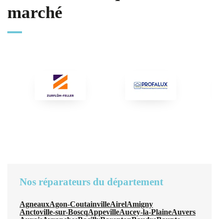
marché
Nos réparateurs du département
Agneaux
Agon-Coutainville
Airel
Amigny
Anctoville-sur-Boscq
Appeville
Aucey-la-Plaine
Auvers