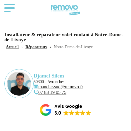
Installateur & réparateur volet roulant à Notre-Dame-
de-Livoye
Accueil
›
Réparateurs
›
Notre-Dame-de-Livoye
Djamel Silem
50300 - Avranches
manche-sud@removo.fr
07 83 19 05 75
Avis Google
5.0