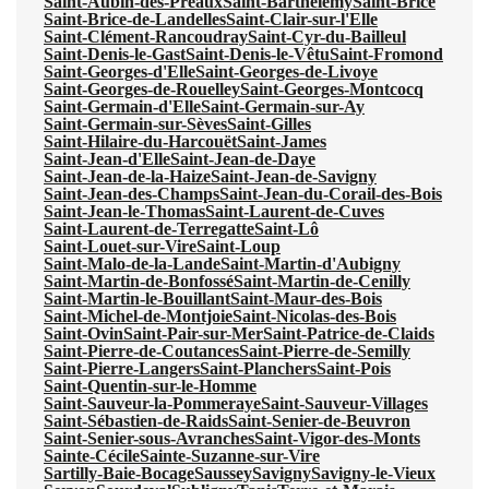
Saint-Aubin-des-Préaux
Saint-Barthélemy
Saint-Brice
Saint-Brice-de-Landelles
Saint-Clair-sur-l'Elle
Saint-Clément-Rancoudray
Saint-Cyr-du-Bailleul
Saint-Denis-le-Gast
Saint-Denis-le-Vêtu
Saint-Fromond
Saint-Georges-d'Elle
Saint-Georges-de-Livoye
Saint-Georges-de-Rouelley
Saint-Georges-Montcocq
Saint-Germain-d'Elle
Saint-Germain-sur-Ay
Saint-Germain-sur-Sèves
Saint-Gilles
Saint-Hilaire-du-Harcouët
Saint-James
Saint-Jean-d'Elle
Saint-Jean-de-Daye
Saint-Jean-de-la-Haize
Saint-Jean-de-Savigny
Saint-Jean-des-Champs
Saint-Jean-du-Corail-des-Bois
Saint-Jean-le-Thomas
Saint-Laurent-de-Cuves
Saint-Laurent-de-Terregatte
Saint-Lô
Saint-Louet-sur-Vire
Saint-Loup
Saint-Malo-de-la-Lande
Saint-Martin-d'Aubigny
Saint-Martin-de-Bonfossé
Saint-Martin-de-Cenilly
Saint-Martin-le-Bouillant
Saint-Maur-des-Bois
Saint-Michel-de-Montjoie
Saint-Nicolas-des-Bois
Saint-Ovin
Saint-Pair-sur-Mer
Saint-Patrice-de-Claids
Saint-Pierre-de-Coutances
Saint-Pierre-de-Semilly
Saint-Pierre-Langers
Saint-Planchers
Saint-Pois
Saint-Quentin-sur-le-Homme
Saint-Sauveur-la-Pommeraye
Saint-Sauveur-Villages
Saint-Sébastien-de-Raids
Saint-Senier-de-Beuvron
Saint-Senier-sous-Avranches
Saint-Vigor-des-Monts
Sainte-Cécile
Sainte-Suzanne-sur-Vire
Sartilly-Baie-Bocage
Saussey
Savigny
Savigny-le-Vieux