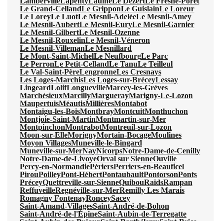
Lamberville
Lapenty
Laulne
Le Dézert
Le Fresne-Poret
Le Grand-Celland
Le Grippon
Le Guislain
Le Loreur
Le Lorey
Le Luot
Le Mesnil-Adelée
Le Mesnil-Amey
Le Mesnil-Aubert
Le Mesnil-Eury
Le Mesnil-Garnier
Le Mesnil-Gilbert
Le Mesnil-Ozenne
Le Mesnil-Rouxelin
Le Mesnil-Véneron
Le Mesnil-Villeman
Le Mesnillard
Le Mont-Saint-Michel
Le Neufbourg
Le Parc
Le Perron
Le Petit-Celland
Le Tanu
Le Teilleul
Le Val-Saint-Père
Lengronne
Les Cresnays
Les Loges-Marchis
Les Loges-sur-Brécey
Lessay
Lingeard
Lolif
Longueville
Marcey-les-Grèves
Marchésieux
Marcilly
Margueray
Marigny-Le-Lozon
Maupertuis
Méautis
Millières
Montabot
Montaigu-les-Bois
Montbray
Montcuit
Monthuchon
Montjoie-Saint-Martin
Montmartin-sur-Mer
Montpinchon
Montrabot
Montreuil-sur-Lozon
Moon-sur-Elle
Morigny
Mortain-Bocage
Moulines
Moyon Villages
Muneville-le-Bingard
Muneville-sur-Mer
Nay
Nicorps
Notre-Dame-de-Cenilly
Notre-Dame-de-Livoye
Orval sur Sienne
Ouville
Percy-en-Normandie
Périers
Perriers-en-Beauficel
Pirou
Poilley
Pont-Hébert
Pontaubault
Pontorson
Ponts
Précey
Quettreville-sur-Sienne
Quibou
Raids
Rampan
Reffuveille
Regnéville-sur-Mer
Remilly Les Marais
Romagny Fontenay
Roncey
Sacey
Saint-Amand-Villages
Saint-André-de-Bohon
Saint-André-de-l'Épine
Saint-Aubin-de-Terregatte