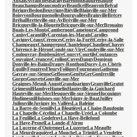
Auxais
Avranches
Bacilly
Barenton
Baudre
Baupte
Beauchamps
Beaucoudray
Beauficel
Beauvoir
Belval
Bérigny
Beslon
Beuvrigny
Biéville
Blainville-sur-Mer
Boisyvon
Bourguenolles
Bourgvallées
Brainville
Brécey
Bréhal
Bretteville-sur-Ay
Bréville-sur-Mer
Bricqueville-la-Blouette
Bricqueville-sur-Mer
Brouains
Buais-Les-Monts
Cambernon
Cametours
Camprond
Canisy
Carantilly
Carentan-les-Marais
Carolles
Cavigny
Céaux
Cérences
Cerisy-la-Forêt
Cerisy-la-Salle
Champeaux
Champrepus
Chanteloup
Chaulieu
Chavoy
Chérencé-le-Héron
Condé-sur-Vire
Coudeville-sur-Mer
Coulouvray-Boisbenâtre
Courcy
Courtils
Coutances
Couvains
Créances
Crollon
Cuves
Dangy
Domjean
Donville-les-Bains
Dragey-Ronthon
Ducey-Les Chéris
Équilly
Feugères
Fleury
Folligny
Fourneaux
Gathemo
Gavray-sur-Sienne
Geffosses
Genêts
Ger
Gonfreville
Gorges
Gouvets
Gouville-sur-Mer
Graignes-Mesnil-Angot
Grandparigny
Granville
Gratot
Grimesnil
Hambye
Hamelin
Hauteville-la-Guichard
Hauteville-sur-Mer
Heugueville-sur-Sienne
Hocquigny
Hudimesnil
Huisnes-sur-Mer
Isigny-le-Buat
Juilley
Jullouville
Juvigny les Vallées
La Baleine
La Barre-de-Semilly
La Bloutière
La Chaise-Baudouin
La Chapelle-Cécelin
La Chapelle-Urée
La Colombe
La Feuillie
La Godefroy
La Haye-Bellefond
La Haye-Pesnel
La Lande-d'Airou
La Lucerne-d'Outremer
La Luzerne
La Meauffe
La Meurdraquière
La Mouche
La Trinité
La Vendelée