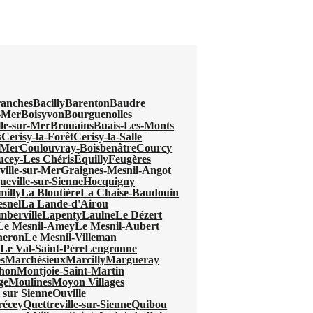
anches
Bacilly
Barenton
Baudre
r-Mer
Boisyvon
Bourguenolles
lle-sur-Mer
Brouains
Buais-Les-Monts
s
Cerisy-la-Forêt
Cerisy-la-Salle
-Mer
Coulouvray-Boisbenâtre
Courcy
ucey-Les Chéris
Équilly
Feugères
ville-sur-Mer
Graignes-Mesnil-Angot
eville-sur-Sienne
Hocquigny
milly
La Bloutière
La Chaise-Baudouin
snel
La Lande-d'Airou
mberville
Lapenty
Laulne
Le Dézert
Le Mesnil-Amey
Le Mesnil-Aubert
neron
Le Mesnil-Villeman
l
Le Val-Saint-Père
Lengronne
s
Marchésieux
Marcilly
Margueray
hon
Montjoie-Saint-Martin
ge
Moulines
Moyon Villages
 sur Sienne
Ouville
récey
Quettreville-sur-Sienne
Quibou