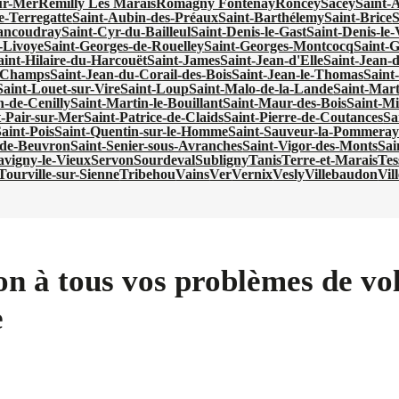
ur-Mer
Remilly Les Marais
Romagny Fontenay
Roncey
Sacey
Saint-
e-Terregatte
Saint-Aubin-des-Préaux
Saint-Barthélemy
Saint-Brice
S
ancoudray
Saint-Cyr-du-Bailleul
Saint-Denis-le-Gast
Saint-Denis-le
-Livoye
Saint-Georges-de-Rouelley
Saint-Georges-Montcocq
Saint-G
aint-Hilaire-du-Harcouët
Saint-James
Saint-Jean-d'Elle
Saint-Jean-
s-Champs
Saint-Jean-du-Corail-des-Bois
Saint-Jean-le-Thomas
Saint
Saint-Louet-sur-Vire
Saint-Loup
Saint-Malo-de-la-Lande
Saint-Mar
n-de-Cenilly
Saint-Martin-le-Bouillant
Saint-Maur-des-Bois
Saint-Mi
t-Pair-sur-Mer
Saint-Patrice-de-Claids
Saint-Pierre-de-Coutances
Sa
aint-Pois
Saint-Quentin-sur-le-Homme
Saint-Sauveur-la-Pommeray
-de-Beuvron
Saint-Senier-sous-Avranches
Saint-Vigor-des-Monts
Sai
avigny-le-Vieux
Servon
Sourdeval
Subligny
Tanis
Terre-et-Marais
Tes
Tourville-sur-Sienne
Tribehou
Vains
Ver
Vernix
Vesly
Villebaudon
Vil
on à tous vos problèmes de vol
e