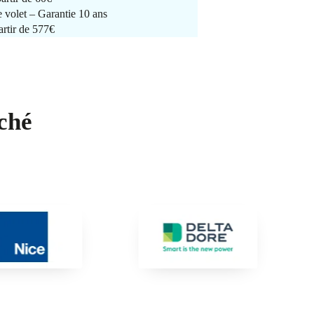
e volet – Garantie 10 ans
artir de 577€
ché