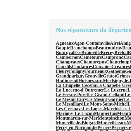
Nos réparateurs du départe
Agneaux
Agon-Coutainville
Airel
Amig
Baupte
Beauchamps
Beaucoudray
Beau
Bourgvallées
Brainville
Brécey
Bréhal
B
Cambernon
Cametours
Camprond
Can
Champeaux
Champrepus
Chanteloup
Courtils
Coutances
Couvains
Créances
Fleury
Folligny
Fourneaux
Gathemo
Ga
Grandparigny
Granville
Gratot
Grimes
Hudimesnil
Huisnes-sur-Mer
Isigny-le
La Chapelle-Cécelin
La Chapelle-Uré
La Lucerne-d'Outremer
La Luzerne
L
Le Fresne-Poret
Le Grand-Celland
Le
Le Mesnil-Eury
Le Mesnil-Garnier
Le 
Le Mesnillard
Le Mont-Saint-Michel
L
Les Cresnays
Les Loges-Marchis
Les L
Marigny-Le-Lozon
Maupertuis
Méauti
Montmartin-sur-Mer
Montpinchon
Mo
Muneville-le-Bingard
Muneville-sur-M
Percy-en-Normandie
Périers
Perriers-