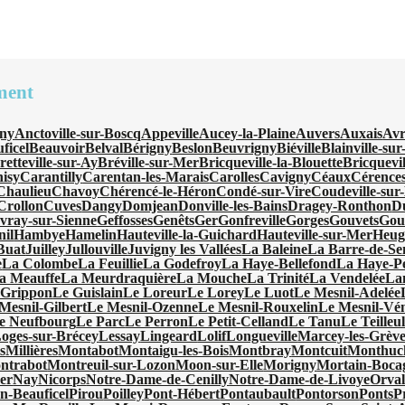
ment
ny
Anctoville-sur-Boscq
Appeville
Aucey-la-Plaine
Auvers
Auxais
Avr
ficel
Beauvoir
Belval
Bérigny
Beslon
Beuvrigny
Biéville
Blainville-su
retteville-sur-Ay
Bréville-sur-Mer
Bricqueville-la-Blouette
Bricquevi
isy
Carantilly
Carentan-les-Marais
Carolles
Cavigny
Céaux
Cérence
Chaulieu
Chavoy
Chérencé-le-Héron
Condé-sur-Vire
Coudeville-sur
Crollon
Cuves
Dangy
Domjean
Donville-les-Bains
Dragey-Ronthon
D
vray-sur-Sienne
Geffosses
Genêts
Ger
Gonfreville
Gorges
Gouvets
Gou
nil
Hambye
Hamelin
Hauteville-la-Guichard
Hauteville-sur-Mer
Heugu
-Buat
Juilley
Jullouville
Juvigny les Vallées
La Baleine
La Barre-de-Se
e
La Colombe
La Feuillie
La Godefroy
La Haye-Bellefond
La Haye-Pe
a Meauffe
La Meurdraquière
La Mouche
La Trinité
La Vendelée
La
 Grippon
Le Guislain
Le Loreur
Le Lorey
Le Luot
Le Mesnil-Adelée
Mesnil-Gilbert
Le Mesnil-Ozenne
Le Mesnil-Rouxelin
Le Mesnil-Vé
e Neufbourg
Le Parc
Le Perron
Le Petit-Celland
Le Tanu
Le Teilleu
oges-sur-Brécey
Lessay
Lingeard
Lolif
Longueville
Marcey-les-Grève
s
Millières
Montabot
Montaigu-les-Bois
Montbray
Montcuit
Monthuc
ntrabot
Montreuil-sur-Lozon
Moon-sur-Elle
Morigny
Mortain-Boca
er
Nay
Nicorps
Notre-Dame-de-Cenilly
Notre-Dame-de-Livoye
Orval
en-Beauficel
Pirou
Poilley
Pont-Hébert
Pontaubault
Pontorson
Ponts
P