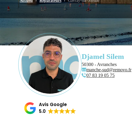
Accueil
›
Réparateurs
›
Gavray-sur-Sienne
Djamel Silem
50300 - Avranches
manche-sud@removo.fr
07 83 19 05 75
Avis Google
5.0