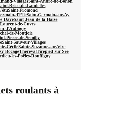
Amand-Villages
Saint-André-de-Bohon
aint-Brice-de-Landelles
-Vêtu
Saint-Fromond
ermain-d'Elle
Saint-Germain-sur-Ay
de-Daye
Saint-Jean-de-la-Haize
-Laurent-de-Cuves
tin-d'Aubigny
chel-de-Montjoie
int-Pierre-de-Semilly
e
Saint-Sauveur-Villages
nte-Cécile
Sainte-Suzanne-sur-Vire
sy-Bocage
Thèreval
Tirepied-sur-Sée
ledieu-les-Poêles-Rouffigny
ets roulants à