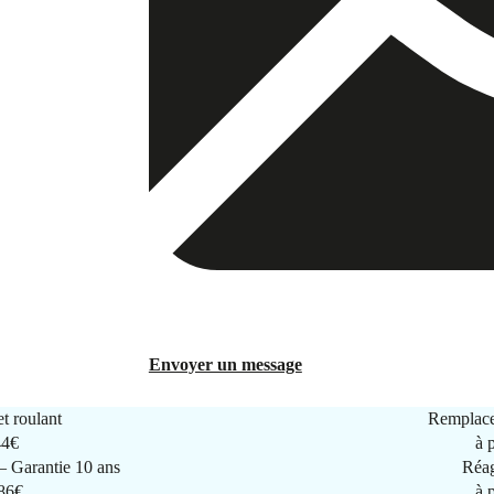
Envoyer un message
t roulant
Remplace
44€
à 
 Garantie 10 ans
Réag
286€
à 