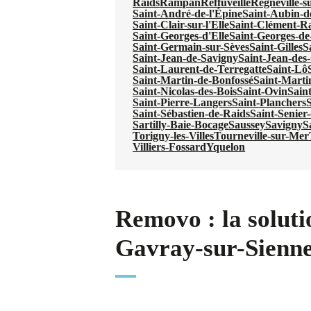
Raids
Rampan
Reffuveille
Regnéville-s
Saint-André-de-l'Épine
Saint-Aubin-d
Saint-Clair-sur-l'Elle
Saint-Clément-R
Saint-Georges-d'Elle
Saint-Georges-de
Saint-Germain-sur-Sèves
Saint-Gilles
S
Saint-Jean-de-Savigny
Saint-Jean-de
Saint-Laurent-de-Terregatte
Saint-Lô
Saint-Martin-de-Bonfossé
Saint-Marti
Saint-Nicolas-des-Bois
Saint-Ovin
Sain
Saint-Pierre-Langers
Saint-Planchers
S
Saint-Sébastien-de-Raids
Saint-Senier
Sartilly-Baie-Bocage
Saussey
Savigny
S
Torigny-les-Villes
Tourneville-sur-Mer
Villiers-Fossard
Yquelon
Removo : la soluti
Gavray-sur-Sienn