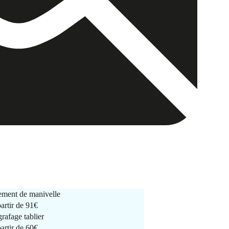
ment de manivelle
partir de
91€
rafage tablier
partir de
60€