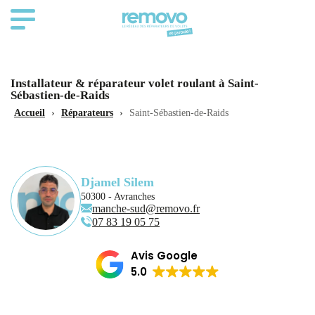
Installateur & réparateur volet roulant à Saint-
Sébastien-de-Raids
Accueil
›
Réparateurs
›
Saint-Sébastien-de-Raids
Djamel Silem
50300 - Avranches
manche-sud@removo.fr
07 83 19 05 75
Avis Google
5.0