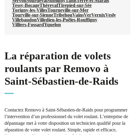
Servon
Sourdeval
Subligny
Tanis
Terre-et-Marais
Tessy-Bocage
Thèreval
Tirepied-sur-Sée
Torigny-les-Villes
Tourneville-sur-Mer
Tourville-sur-Sienne
Tribehou
Vains
Ver
Vernix
Vesly
Villebaudon
Villedieu-les-Poêles-Rouffigny
Villiers-Fossard
Yquelon
La réparation de volets
roulants par Removo à
Saint-Sébastien-de-Raids
Contactez Removo à Saint-Sébastien-de-Raids pour programmer
l’intervention d’un professionnel du volet roulant. L’entreprise de
dépannage met à votre disposition un technicien qualifié pour la
réparation de votre volet roulant. Simple, rapide et efficace,