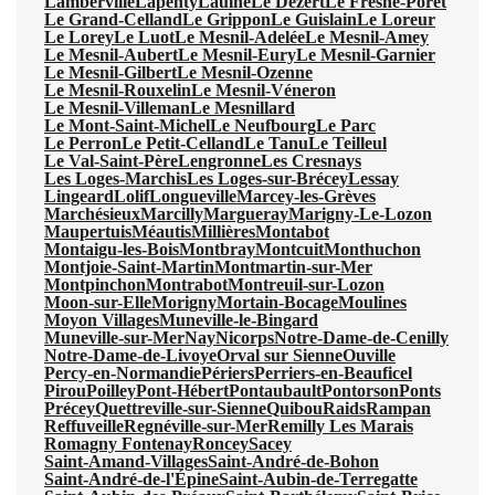
Lamberville
Lapenty
Laulne
Le Dézert
Le Fresne-Poret
Le Grand-Celland
Le Grippon
Le Guislain
Le Loreur
Le Lorey
Le Luot
Le Mesnil-Adelée
Le Mesnil-Amey
Le Mesnil-Aubert
Le Mesnil-Eury
Le Mesnil-Garnier
Le Mesnil-Gilbert
Le Mesnil-Ozenne
Le Mesnil-Rouxelin
Le Mesnil-Véneron
Le Mesnil-Villeman
Le Mesnillard
Le Mont-Saint-Michel
Le Neufbourg
Le Parc
Le Perron
Le Petit-Celland
Le Tanu
Le Teilleul
Le Val-Saint-Père
Lengronne
Les Cresnays
Les Loges-Marchis
Les Loges-sur-Brécey
Lessay
Lingeard
Lolif
Longueville
Marcey-les-Grèves
Marchésieux
Marcilly
Margueray
Marigny-Le-Lozon
Maupertuis
Méautis
Millières
Montabot
Montaigu-les-Bois
Montbray
Montcuit
Monthuchon
Montjoie-Saint-Martin
Montmartin-sur-Mer
Montpinchon
Montrabot
Montreuil-sur-Lozon
Moon-sur-Elle
Morigny
Mortain-Bocage
Moulines
Moyon Villages
Muneville-le-Bingard
Muneville-sur-Mer
Nay
Nicorps
Notre-Dame-de-Cenilly
Notre-Dame-de-Livoye
Orval sur Sienne
Ouville
Percy-en-Normandie
Périers
Perriers-en-Beauficel
Pirou
Poilley
Pont-Hébert
Pontaubault
Pontorson
Ponts
Précey
Quettreville-sur-Sienne
Quibou
Raids
Rampan
Reffuveille
Regnéville-sur-Mer
Remilly Les Marais
Romagny Fontenay
Roncey
Sacey
Saint-Amand-Villages
Saint-André-de-Bohon
Saint-André-de-l'Épine
Saint-Aubin-de-Terregatte