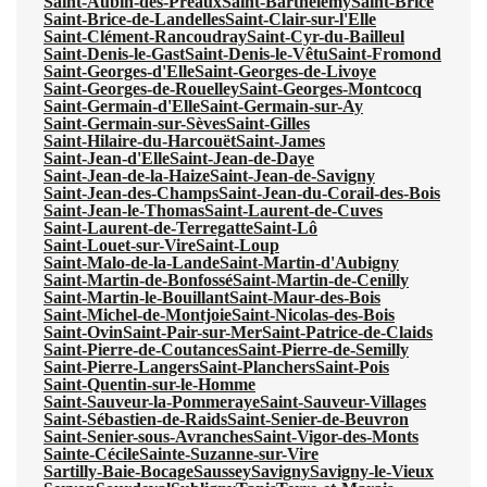
Saint-Aubin-des-Préaux
Saint-Barthélemy
Saint-Brice
Saint-Brice-de-Landelles
Saint-Clair-sur-l'Elle
Saint-Clément-Rancoudray
Saint-Cyr-du-Bailleul
Saint-Denis-le-Gast
Saint-Denis-le-Vêtu
Saint-Fromond
Saint-Georges-d'Elle
Saint-Georges-de-Livoye
Saint-Georges-de-Rouelley
Saint-Georges-Montcocq
Saint-Germain-d'Elle
Saint-Germain-sur-Ay
Saint-Germain-sur-Sèves
Saint-Gilles
Saint-Hilaire-du-Harcouët
Saint-James
Saint-Jean-d'Elle
Saint-Jean-de-Daye
Saint-Jean-de-la-Haize
Saint-Jean-de-Savigny
Saint-Jean-des-Champs
Saint-Jean-du-Corail-des-Bois
Saint-Jean-le-Thomas
Saint-Laurent-de-Cuves
Saint-Laurent-de-Terregatte
Saint-Lô
Saint-Louet-sur-Vire
Saint-Loup
Saint-Malo-de-la-Lande
Saint-Martin-d'Aubigny
Saint-Martin-de-Bonfossé
Saint-Martin-de-Cenilly
Saint-Martin-le-Bouillant
Saint-Maur-des-Bois
Saint-Michel-de-Montjoie
Saint-Nicolas-des-Bois
Saint-Ovin
Saint-Pair-sur-Mer
Saint-Patrice-de-Claids
Saint-Pierre-de-Coutances
Saint-Pierre-de-Semilly
Saint-Pierre-Langers
Saint-Planchers
Saint-Pois
Saint-Quentin-sur-le-Homme
Saint-Sauveur-la-Pommeraye
Saint-Sauveur-Villages
Saint-Sébastien-de-Raids
Saint-Senier-de-Beuvron
Saint-Senier-sous-Avranches
Saint-Vigor-des-Monts
Sainte-Cécile
Sainte-Suzanne-sur-Vire
Sartilly-Baie-Bocage
Saussey
Savigny
Savigny-le-Vieux