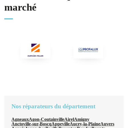
marché
Nos réparateurs du département
Agneaux
Agon-Coutainville
Airel
Amigny
Anctoville-sur-Boscq
Appeville
Aucey-la-Plaine
Auvers