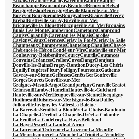
Auxais
Avranches
Bacilly
Barenton
Baudre
Baupte
Beauchamps
Beaucoudray
Beauficel
Beauvoir
Belval
Bérigny
Beslon
Beuvrigny
Biéville
Blainville-sur-Mer
Boisyvon
Bourguenolles
Bourgvallées
Brainville
Brécey
Bréhal
Bretteville-sur-Ay
Bréville-sur-Mer
Bricqueville-la-Blouette
Bricqueville-sur-Mer
Brouains
Buais-Les-Monts
Cambernon
Cametours
Camprond
Canisy
Carantilly
Carentan-les-Marais
Carolles
Cavigny
Céaux
Cérences
Cerisy-la-Forêt
Cerisy-la-Salle
Champeaux
Champrepus
Chanteloup
Chaulieu
Chavoy
Chérencé-le-Héron
Condé-sur-Vire
Coudeville-sur-Mer
Coulouvray-Boisbenâtre
Courcy
Courtils
Coutances
Couvains
Créances
Crollon
Cuves
Dangy
Domjean
Donville-les-Bains
Dragey-Ronthon
Ducey-Les Chéris
Équilly
Feugères
Fleury
Folligny
Fourneaux
Gathemo
Gavray-sur-Sienne
Geffosses
Genêts
Ger
Gonfreville
Gorges
Gouvets
Gouville-sur-Mer
Graignes-Mesnil-Angot
Grandparigny
Granville
Gratot
Grimesnil
Hambye
Hamelin
Hauteville-la-Guichard
Hauteville-sur-Mer
Heugueville-sur-Sienne
Hocquigny
Hudimesnil
Huisnes-sur-Mer
Isigny-le-Buat
Juilley
Jullouville
Juvigny les Vallées
La Baleine
La Barre-de-Semilly
La Bloutière
La Chaise-Baudouin
La Chapelle-Cécelin
La Chapelle-Urée
La Colombe
La Feuillie
La Godefroy
La Haye-Bellefond
La Haye-Pesnel
La Lande-d'Airou
La Lucerne-d'Outremer
La Luzerne
La Meauffe
La Meurdraquière
La Mouche
La Trinité
La Vendelée