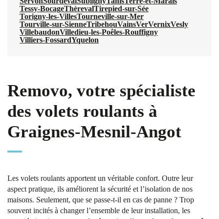
Servon
Sourdeval
Subligny
Tanis
Terre-et-Marais
Tessy-Bocage
Thèreval
Tirepied-sur-Sée
Torigny-les-Villes
Tourneville-sur-Mer
Tourville-sur-Sienne
Tribehou
Vains
Ver
Vernix
Vesly
Villebaudon
Villedieu-les-Poêles-Rouffigny
Villiers-Fossard
Yquelon
Removo, votre spécialiste
des volets roulants à
Graignes-Mesnil-Angot
Les volets roulants apportent un véritable confort. Outre leur
aspect pratique, ils améliorent la sécurité et l’isolation de nos
maisons. Seulement, que se passe-t-il en cas de panne ? Trop
souvent incités à changer l’ensemble de leur installation, les