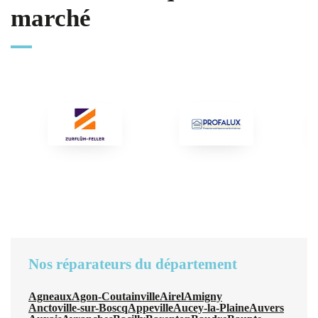
marché
Nos réparateurs du département
Agneaux
Agon-Coutainville
Airel
Amigny
Anctoville-sur-Boscq
Appeville
Aucey-la-Plaine
Auvers