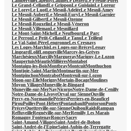
Lamberville
Lapenty
Laulne
Le Dézert
Le Fresne-Poret
Le Grand-Celland
Le Grippon
Le Guislain
Le Loreur
Le Lorey
Le Luot
Le Mesnil-Adelée
Le Mesnil-Amey
Le Mesnil-Aubert
Le Mesnil-Eury
Le Mesnil-Garnier
Le Mesnil-Gilbert
Le Mesnil-Ozenne
Le Mesnil-Rouxelin
Le Mesnil-Véneron
Le Mesnil-Villeman
Le Mesnillard
Le Mont-Saint-Michel
Le Neufbourg
Le Parc
Le Perron
Le Petit-Celland
Le Tanu
Le Teilleul
Le Val-Saint-Père
Lengronne
Les Cresnays
Les Loges-Marchis
Les Loges-sur-Brécey
Lessay
Lingeard
Lolif
Longueville
Marcey-les-Grèves
Marchésieux
Marcilly
Margueray
Marigny-Le-Lozon
Maupertuis
Méautis
Millières
Montabot
Montaigu-les-Bois
Montbray
Montcuit
Monthuchon
Montjoie-Saint-Martin
Montmartin-sur-Mer
Montpinchon
Montrabot
Montreuil-sur-Lozon
Moon-sur-Elle
Morigny
Mortain-Bocage
Moulines
Moyon Villages
Muneville-le-Bingard
Muneville-sur-Mer
Nay
Nicorps
Notre-Dame-de-Cenilly
Notre-Dame-de-Livoye
Orval sur Sienne
Ouville
Percy-en-Normandie
Périers
Perriers-en-Beauficel
Pirou
Poilley
Pont-Hébert
Pontaubault
Pontorson
Ponts
Précey
Quettreville-sur-Sienne
Quibou
Raids
Rampan
Reffuveille
Regnéville-sur-Mer
Remilly Les Marais
Romagny Fontenay
Roncey
Sacey
Saint-Amand-Villages
Saint-André-de-Bohon
Saint-André-de-l'Épine
Saint-Aubin-de-Terregatte