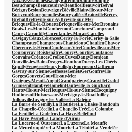
Auxais
Avranches
Bacilly
Barenton
Baudre
Baupte
Beauchamps
Beaucoudray
Beauficel
Beauvoir
Belval
Bérigny
Beslon
Beuvrigny
Biéville
Blainville-sur-Mer
Boisyvon
Bourguenolles
Bourgvallées
Brainville
Brécey
Bréhal
Bretteville-sur-Ay
Bréville-sur-Mer
Bricqueville-la-Blouette
Bricqueville-sur-Mer
Brouains
Buais-Les-Monts
Cambernon
Cametours
Camprond
Canisy
Carantilly
Carentan-les-Marais
Carolles
Cavigny
Céaux
Cérences
Cerisy-la-Forêt
Cerisy-la-Salle
Champeaux
Champrepus
Chanteloup
Chaulieu
Chavoy
Chérencé-le-Héron
Condé-sur-Vire
Coudeville-sur-Mer
Coulouvray-Boisbenâtre
Courcy
Courtils
Coutances
Couvains
Créances
Crollon
Cuves
Dangy
Domjean
Donville-les-Bains
Dragey-Ronthon
Ducey-Les Chéris
Équilly
Feugères
Fleury
Folligny
Fourneaux
Gathemo
Gavray-sur-Sienne
Geffosses
Genêts
Ger
Gonfreville
Gorges
Gouvets
Gouville-sur-Mer
Graignes-Mesnil-Angot
Grandparigny
Granville
Gratot
Grimesnil
Hambye
Hamelin
Hauteville-la-Guichard
Hauteville-sur-Mer
Heugueville-sur-Sienne
Hocquigny
Hudimesnil
Huisnes-sur-Mer
Isigny-le-Buat
Juilley
Jullouville
Juvigny les Vallées
La Baleine
La Barre-de-Semilly
La Bloutière
La Chaise-Baudouin
La Chapelle-Cécelin
La Chapelle-Urée
La Colombe
La Feuillie
La Godefroy
La Haye-Bellefond
La Haye-Pesnel
La Lande-d'Airou
La Lucerne-d'Outremer
La Luzerne
La Meauffe
La Meurdraquière
La Mouche
La Trinité
La Vendelée