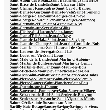
Saint-Aubin-des-Préaux
Saint-Barthélemy
Saint-Brice
Saint-Brice-de-Landelles
Saint-Clair-sur-l'Elle
Saint-Clément-Rancoudray
Saint-Cyr-du-Bailleul
Saint-Denis-le-Gast
Saint-Denis-le-Vêtu
Saint-Fromond
Saint-Georges-d'Elle
Saint-Georges-de-Livoye
Saint-Georges-de-Rouelley
Saint-Georges-Montcocq
Saint-Germain-d'Elle
Saint-Germain-sur-Ay
Saint-Germain-sur-Sèves
Saint-Gilles
Saint-Hilaire-du-Harcouët
Saint-James
Saint-Jean-d'Elle
Saint-Jean-de-Daye
Saint-Jean-de-la-Haize
Saint-Jean-de-Savigny
Saint-Jean-des-Champs
Saint-Jean-du-Corail-des-Bois
Saint-Jean-le-Thomas
Saint-Laurent-de-Cuves
Saint-Laurent-de-Terregatte
Saint-Lô
Saint-Louet-sur-Vire
Saint-Loup
Saint-Malo-de-la-Lande
Saint-Martin-d'Aubigny
Saint-Martin-de-Bonfossé
Saint-Martin-de-Cenilly
Saint-Martin-le-Bouillant
Saint-Maur-des-Bois
Saint-Michel-de-Montjoie
Saint-Nicolas-des-Bois
Saint-Ovin
Saint-Pair-sur-Mer
Saint-Patrice-de-Claids
Saint-Pierre-de-Coutances
Saint-Pierre-de-Semilly
Saint-Pierre-Langers
Saint-Planchers
Saint-Pois
Saint-Quentin-sur-le-Homme
Saint-Sauveur-la-Pommeraye
Saint-Sauveur-Villages
Saint-Sébastien-de-Raids
Saint-Senier-de-Beuvron
Saint-Senier-sous-Avranches
Saint-Vigor-des-Monts
Sainte-Cécile
Sainte-Suzanne-sur-Vire
Sartilly-Baie-Bocage
Saussey
Savigny
Savigny-le-Vieux