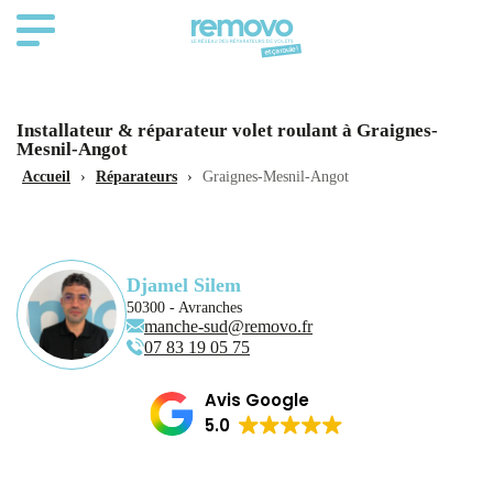
Installateur & réparateur volet roulant à Graignes-
Mesnil-Angot
Accueil
›
Réparateurs
›
Graignes-Mesnil-Angot
Djamel Silem
50300 - Avranches
manche-sud@removo.fr
07 83 19 05 75
Avis Google
5.0