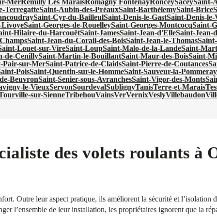
ur-Mer
Remilly Les Marais
Romagny Fontenay
Roncey
Sacey
Saint-
e-Terregatte
Saint-Aubin-des-Préaux
Saint-Barthélemy
Saint-Brice
S
ancoudray
Saint-Cyr-du-Bailleul
Saint-Denis-le-Gast
Saint-Denis-le
-Livoye
Saint-Georges-de-Rouelley
Saint-Georges-Montcocq
Saint-G
aint-Hilaire-du-Harcouët
Saint-James
Saint-Jean-d'Elle
Saint-Jean-
s-Champs
Saint-Jean-du-Corail-des-Bois
Saint-Jean-le-Thomas
Saint
Saint-Louet-sur-Vire
Saint-Loup
Saint-Malo-de-la-Lande
Saint-Mar
n-de-Cenilly
Saint-Martin-le-Bouillant
Saint-Maur-des-Bois
Saint-Mi
t-Pair-sur-Mer
Saint-Patrice-de-Claids
Saint-Pierre-de-Coutances
Sa
aint-Pois
Saint-Quentin-sur-le-Homme
Saint-Sauveur-la-Pommeray
-de-Beuvron
Saint-Senier-sous-Avranches
Saint-Vigor-des-Monts
Sai
avigny-le-Vieux
Servon
Sourdeval
Subligny
Tanis
Terre-et-Marais
Tes
Tourville-sur-Sienne
Tribehou
Vains
Ver
Vernix
Vesly
Villebaudon
Vil
ialiste des volets roulants à 
fort. Outre leur aspect pratique, ils améliorent la sécurité et l’isolation
ger l’ensemble de leur installation, les propriétaires ignorent que la rép