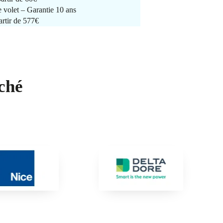
e volet – Garantie 10 ans
artir de 577€
ché