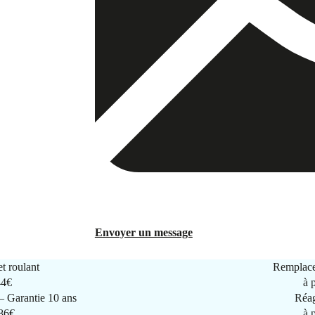
Envoyer un message
t roulant
Remplace
44€
à 
 Garantie 10 ans
Réag
286€
à 