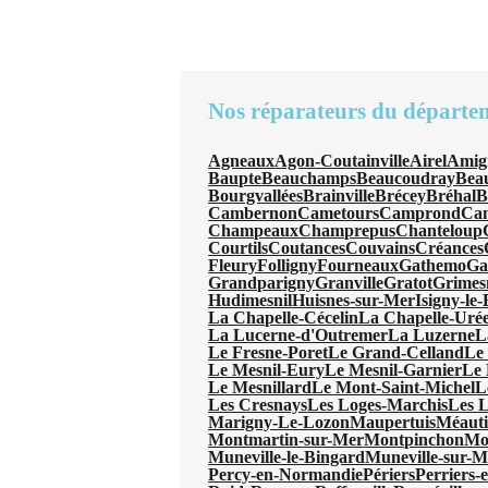
Nos réparateurs du départe
Agneaux
Agon-Coutainville
Airel
Amig
Baupte
Beauchamps
Beaucoudray
Beau
Bourgvallées
Brainville
Brécey
Bréhal
B
Cambernon
Cametours
Camprond
Can
Champeaux
Champrepus
Chanteloup
Courtils
Coutances
Couvains
Créances
Fleury
Folligny
Fourneaux
Gathemo
Ga
Grandparigny
Granville
Gratot
Grimes
Hudimesnil
Huisnes-sur-Mer
Isigny-le
La Chapelle-Cécelin
La Chapelle-Uré
La Lucerne-d'Outremer
La Luzerne
L
Le Fresne-Poret
Le Grand-Celland
Le
Le Mesnil-Eury
Le Mesnil-Garnier
Le 
Le Mesnillard
Le Mont-Saint-Michel
L
Les Cresnays
Les Loges-Marchis
Les L
Marigny-Le-Lozon
Maupertuis
Méauti
Montmartin-sur-Mer
Montpinchon
Mo
Muneville-le-Bingard
Muneville-sur-M
Percy-en-Normandie
Périers
Perriers-