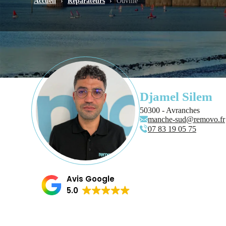
Accueil
›
Réparateurs
›
Ouville
Djamel Silem
50300 - Avranches
manche-sud@removo.fr
07 83 19 05 75
Avis Google
5.0