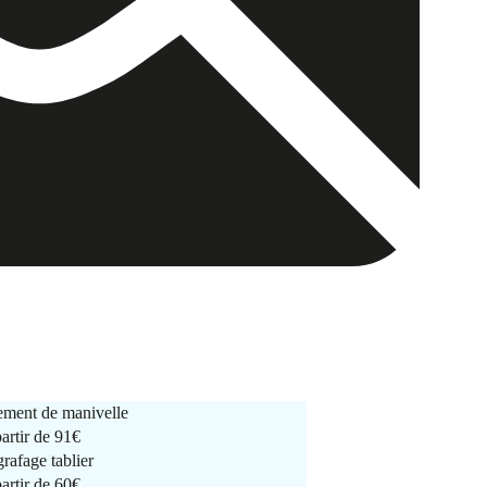
ment de manivelle
partir de
91€
rafage tablier
partir de
60€