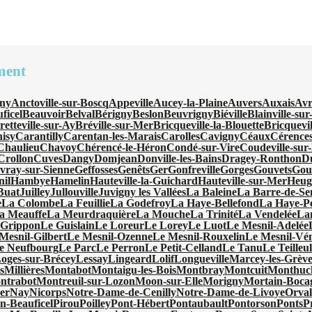
ment
ny
Anctoville-sur-Boscq
Appeville
Aucey-la-Plaine
Auvers
Auxais
Avr
ficel
Beauvoir
Belval
Bérigny
Beslon
Beuvrigny
Biéville
Blainville-su
retteville-sur-Ay
Bréville-sur-Mer
Bricqueville-la-Blouette
Bricquevi
isy
Carantilly
Carentan-les-Marais
Carolles
Cavigny
Céaux
Cérence
Chaulieu
Chavoy
Chérencé-le-Héron
Condé-sur-Vire
Coudeville-sur
Crollon
Cuves
Dangy
Domjean
Donville-les-Bains
Dragey-Ronthon
D
vray-sur-Sienne
Geffosses
Genêts
Ger
Gonfreville
Gorges
Gouvets
Gou
nil
Hambye
Hamelin
Hauteville-la-Guichard
Hauteville-sur-Mer
Heugu
-Buat
Juilley
Jullouville
Juvigny les Vallées
La Baleine
La Barre-de-Se
e
La Colombe
La Feuillie
La Godefroy
La Haye-Bellefond
La Haye-Pe
a Meauffe
La Meurdraquière
La Mouche
La Trinité
La Vendelée
La
 Grippon
Le Guislain
Le Loreur
Le Lorey
Le Luot
Le Mesnil-Adelée
Mesnil-Gilbert
Le Mesnil-Ozenne
Le Mesnil-Rouxelin
Le Mesnil-Vé
e Neufbourg
Le Parc
Le Perron
Le Petit-Celland
Le Tanu
Le Teilleu
oges-sur-Brécey
Lessay
Lingeard
Lolif
Longueville
Marcey-les-Grève
s
Millières
Montabot
Montaigu-les-Bois
Montbray
Montcuit
Monthuc
ntrabot
Montreuil-sur-Lozon
Moon-sur-Elle
Morigny
Mortain-Boca
er
Nay
Nicorps
Notre-Dame-de-Cenilly
Notre-Dame-de-Livoye
Orval
en-Beauficel
Pirou
Poilley
Pont-Hébert
Pontaubault
Pontorson
Ponts
P