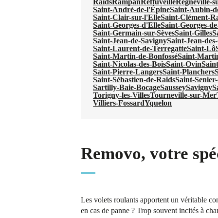
Raids
Rampan
Reffuveille
Regnéville-s
Saint-André-de-l'Épine
Saint-Aubin-d
Saint-Clair-sur-l'Elle
Saint-Clément-R
Saint-Georges-d'Elle
Saint-Georges-de
Saint-Germain-sur-Sèves
Saint-Gilles
S
Saint-Jean-de-Savigny
Saint-Jean-de
Saint-Laurent-de-Terregatte
Saint-Lô
Saint-Martin-de-Bonfossé
Saint-Marti
Saint-Nicolas-des-Bois
Saint-Ovin
Sain
Saint-Pierre-Langers
Saint-Planchers
S
Saint-Sébastien-de-Raids
Saint-Senier
Sartilly-Baie-Bocage
Saussey
Savigny
S
Torigny-les-Villes
Tourneville-sur-Mer
Villiers-Fossard
Yquelon
Removo, votre spéc
Les volets roulants apportent un véritable con
en cas de panne ? Trop souvent incités à chan