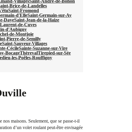
Amand-Villages
Saint-André-de-Bohon
aint-Brice-de-Landelles
-Vêtu
Saint-Fromond
ermain-d'Elle
Saint-Germain-sur-Ay
de-Daye
Saint-Jean-de-la-Haize
-Laurent-de-Cuves
tin-d'Aubigny
chel-de-Montjoie
int-Pierre-de-Semilly
e
Saint-Sauveur-Villages
nte-Cécile
Sainte-Suzanne-sur-Vire
sy-Bocage
Thèreval
Tirepied-sur-Sée
ledieu-les-Poêles-Rouffigny
Ouville
 de nos maisons. Seulement, que se passe-t-il
aration d’un volet roulant peut-être envisagée