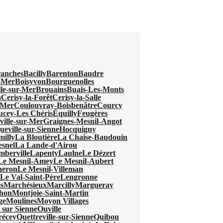
anches
Bacilly
Barenton
Baudre
r-Mer
Boisyvon
Bourguenolles
lle-sur-Mer
Brouains
Buais-Les-Monts
s
Cerisy-la-Forêt
Cerisy-la-Salle
-Mer
Coulouvray-Boisbenâtre
Courcy
ucey-Les Chéris
Équilly
Feugères
ville-sur-Mer
Graignes-Mesnil-Angot
eville-sur-Sienne
Hocquigny
milly
La Bloutière
La Chaise-Baudouin
snel
La Lande-d'Airou
mberville
Lapenty
Laulne
Le Dézert
Le Mesnil-Amey
Le Mesnil-Aubert
neron
Le Mesnil-Villeman
l
Le Val-Saint-Père
Lengronne
s
Marchésieux
Marcilly
Margueray
hon
Montjoie-Saint-Martin
ge
Moulines
Moyon Villages
 sur Sienne
Ouville
récey
Quettreville-sur-Sienne
Quibou