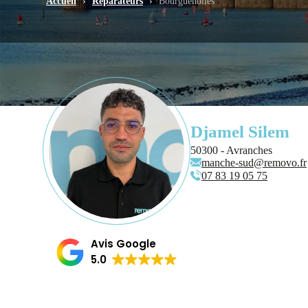
Accueil
›
Réparateurs
›
Bourguenolles
Djamel Silem
50300 - Avranches
manche-sud@removo.fr
07 83 19 05 75
Avis Google
5.0