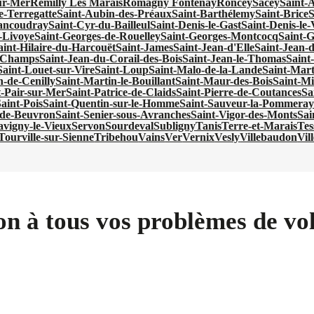
ur-Mer
Remilly Les Marais
Romagny Fontenay
Roncey
Sacey
Saint-
e-Terregatte
Saint-Aubin-des-Préaux
Saint-Barthélemy
Saint-Brice
S
ancoudray
Saint-Cyr-du-Bailleul
Saint-Denis-le-Gast
Saint-Denis-le
-Livoye
Saint-Georges-de-Rouelley
Saint-Georges-Montcocq
Saint-G
aint-Hilaire-du-Harcouët
Saint-James
Saint-Jean-d'Elle
Saint-Jean-
s-Champs
Saint-Jean-du-Corail-des-Bois
Saint-Jean-le-Thomas
Saint
Saint-Louet-sur-Vire
Saint-Loup
Saint-Malo-de-la-Lande
Saint-Mar
n-de-Cenilly
Saint-Martin-le-Bouillant
Saint-Maur-des-Bois
Saint-Mi
t-Pair-sur-Mer
Saint-Patrice-de-Claids
Saint-Pierre-de-Coutances
Sa
aint-Pois
Saint-Quentin-sur-le-Homme
Saint-Sauveur-la-Pommeray
-de-Beuvron
Saint-Senier-sous-Avranches
Saint-Vigor-des-Monts
Sai
avigny-le-Vieux
Servon
Sourdeval
Subligny
Tanis
Terre-et-Marais
Tes
Tourville-sur-Sienne
Tribehou
Vains
Ver
Vernix
Vesly
Villebaudon
Vil
on à tous vos problèmes de vol