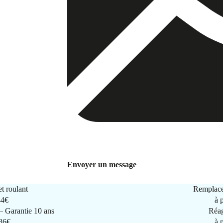
Envoyer un message
t roulant
Remplace
44€
à 
 Garantie 10 ans
Réag
286€
à 