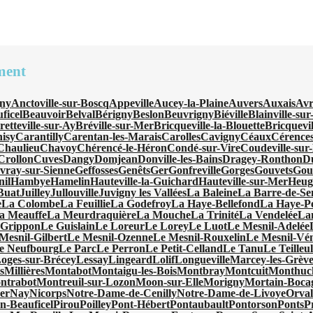
ment
ny
Anctoville-sur-Boscq
Appeville
Aucey-la-Plaine
Auvers
Auxais
Avr
ficel
Beauvoir
Belval
Bérigny
Beslon
Beuvrigny
Biéville
Blainville-su
retteville-sur-Ay
Bréville-sur-Mer
Bricqueville-la-Blouette
Bricquevi
isy
Carantilly
Carentan-les-Marais
Carolles
Cavigny
Céaux
Cérence
Chaulieu
Chavoy
Chérencé-le-Héron
Condé-sur-Vire
Coudeville-sur
Crollon
Cuves
Dangy
Domjean
Donville-les-Bains
Dragey-Ronthon
D
vray-sur-Sienne
Geffosses
Genêts
Ger
Gonfreville
Gorges
Gouvets
Gou
nil
Hambye
Hamelin
Hauteville-la-Guichard
Hauteville-sur-Mer
Heugu
-Buat
Juilley
Jullouville
Juvigny les Vallées
La Baleine
La Barre-de-Se
e
La Colombe
La Feuillie
La Godefroy
La Haye-Bellefond
La Haye-Pe
a Meauffe
La Meurdraquière
La Mouche
La Trinité
La Vendelée
La
 Grippon
Le Guislain
Le Loreur
Le Lorey
Le Luot
Le Mesnil-Adelée
Mesnil-Gilbert
Le Mesnil-Ozenne
Le Mesnil-Rouxelin
Le Mesnil-Vé
e Neufbourg
Le Parc
Le Perron
Le Petit-Celland
Le Tanu
Le Teilleu
oges-sur-Brécey
Lessay
Lingeard
Lolif
Longueville
Marcey-les-Grève
s
Millières
Montabot
Montaigu-les-Bois
Montbray
Montcuit
Monthuc
ntrabot
Montreuil-sur-Lozon
Moon-sur-Elle
Morigny
Mortain-Boca
er
Nay
Nicorps
Notre-Dame-de-Cenilly
Notre-Dame-de-Livoye
Orval
en-Beauficel
Pirou
Poilley
Pont-Hébert
Pontaubault
Pontorson
Ponts
P