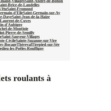
Amand-Villages
Saint-André-de-Bohon
aint-Brice-de-Landelles
-Vêtu
Saint-Fromond
ermain-d'Elle
Saint-Germain-sur-Ay
de-Daye
Saint-Jean-de-la-Haize
-Laurent-de-Cuves
tin-d'Aubigny
chel-de-Montjoie
int-Pierre-de-Semilly
e
Saint-Sauveur-Villages
nte-Cécile
Sainte-Suzanne-sur-Vire
sy-Bocage
Thèreval
Tirepied-sur-Sée
ledieu-les-Poêles-Rouffigny
ets roulants à