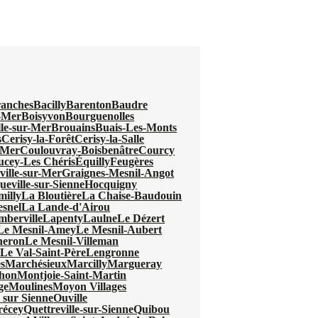
anches
Bacilly
Barenton
Baudre
r-Mer
Boisyvon
Bourguenolles
lle-sur-Mer
Brouains
Buais-Les-Monts
s
Cerisy-la-Forêt
Cerisy-la-Salle
-Mer
Coulouvray-Boisbenâtre
Courcy
ucey-Les Chéris
Équilly
Feugères
ville-sur-Mer
Graignes-Mesnil-Angot
eville-sur-Sienne
Hocquigny
milly
La Bloutière
La Chaise-Baudouin
snel
La Lande-d'Airou
mberville
Lapenty
Laulne
Le Dézert
Le Mesnil-Amey
Le Mesnil-Aubert
neron
Le Mesnil-Villeman
l
Le Val-Saint-Père
Lengronne
s
Marchésieux
Marcilly
Margueray
hon
Montjoie-Saint-Martin
ge
Moulines
Moyon Villages
 sur Sienne
Ouville
récey
Quettreville-sur-Sienne
Quibou