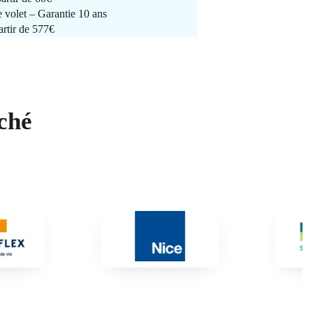
e volet – Garantie 10 ans
artir de 577€
ché