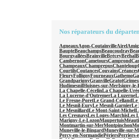
Nos réparateurs du départe
Agneaux
Agon-Coutainville
Airel
Amig
Baupte
Beauchamps
Beaucoudray
Beau
Bourgvallées
Brainville
Brécey
Bréhal
B
Cambernon
Cametours
Camprond
Can
Champeaux
Champrepus
Chanteloup
Courtils
Coutances
Couvains
Créances
Fleury
Folligny
Fourneaux
Gathemo
Ga
Grandparigny
Granville
Gratot
Grimes
Hudimesnil
Huisnes-sur-Mer
Isigny-le
La Chapelle-Cécelin
La Chapelle-Uré
La Lucerne-d'Outremer
La Luzerne
L
Le Fresne-Poret
Le Grand-Celland
Le
Le Mesnil-Eury
Le Mesnil-Garnier
Le 
Le Mesnillard
Le Mont-Saint-Michel
L
Les Cresnays
Les Loges-Marchis
Les L
Marigny-Le-Lozon
Maupertuis
Méauti
Montmartin-sur-Mer
Montpinchon
Mo
Muneville-le-Bingard
Muneville-sur-M
Percy-en-Normandie
Périers
Perriers-