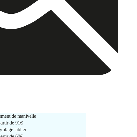
ment de manivelle
partir de
91€
rafage tablier
partir de
60€