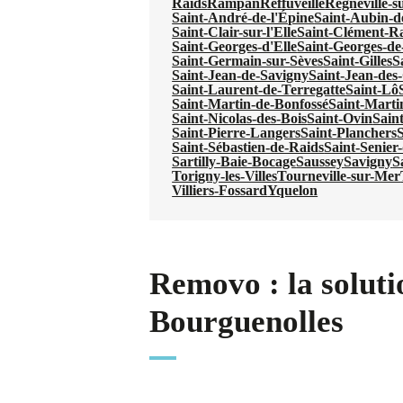
Raids
Rampan
Reffuveille
Regnéville-s
Saint-André-de-l'Épine
Saint-Aubin-d
Saint-Clair-sur-l'Elle
Saint-Clément-R
Saint-Georges-d'Elle
Saint-Georges-de
Saint-Germain-sur-Sèves
Saint-Gilles
S
Saint-Jean-de-Savigny
Saint-Jean-de
Saint-Laurent-de-Terregatte
Saint-Lô
Saint-Martin-de-Bonfossé
Saint-Marti
Saint-Nicolas-des-Bois
Saint-Ovin
Sain
Saint-Pierre-Langers
Saint-Planchers
S
Saint-Sébastien-de-Raids
Saint-Senier
Sartilly-Baie-Bocage
Saussey
Savigny
S
Torigny-les-Villes
Tourneville-sur-Mer
Villiers-Fossard
Yquelon
Removo : la soluti
Bourguenolles