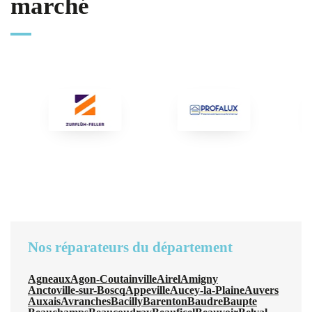
marché
Nos réparateurs du département
Agneaux
Agon-Coutainville
Airel
Amigny
Anctoville-sur-Boscq
Appeville
Aucey-la-Plaine
Auvers
Auxais
Avranches
Bacilly
Barenton
Baudre
Baupte