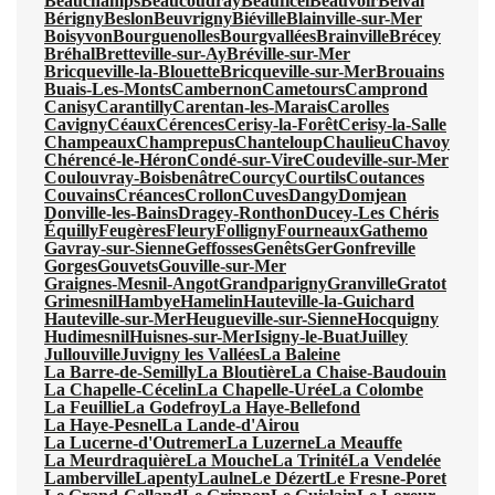
Beauchamps
Beaucoudray
Beauficel
Beauvoir
Belval
Bérigny
Beslon
Beuvrigny
Biéville
Blainville-sur-Mer
Boisyvon
Bourguenolles
Bourgvallées
Brainville
Brécey
Bréhal
Bretteville-sur-Ay
Bréville-sur-Mer
Bricqueville-la-Blouette
Bricqueville-sur-Mer
Brouains
Buais-Les-Monts
Cambernon
Cametours
Camprond
Canisy
Carantilly
Carentan-les-Marais
Carolles
Cavigny
Céaux
Cérences
Cerisy-la-Forêt
Cerisy-la-Salle
Champeaux
Champrepus
Chanteloup
Chaulieu
Chavoy
Chérencé-le-Héron
Condé-sur-Vire
Coudeville-sur-Mer
Coulouvray-Boisbenâtre
Courcy
Courtils
Coutances
Couvains
Créances
Crollon
Cuves
Dangy
Domjean
Donville-les-Bains
Dragey-Ronthon
Ducey-Les Chéris
Équilly
Feugères
Fleury
Folligny
Fourneaux
Gathemo
Gavray-sur-Sienne
Geffosses
Genêts
Ger
Gonfreville
Gorges
Gouvets
Gouville-sur-Mer
Graignes-Mesnil-Angot
Grandparigny
Granville
Gratot
Grimesnil
Hambye
Hamelin
Hauteville-la-Guichard
Hauteville-sur-Mer
Heugueville-sur-Sienne
Hocquigny
Hudimesnil
Huisnes-sur-Mer
Isigny-le-Buat
Juilley
Jullouville
Juvigny les Vallées
La Baleine
La Barre-de-Semilly
La Bloutière
La Chaise-Baudouin
La Chapelle-Cécelin
La Chapelle-Urée
La Colombe
La Feuillie
La Godefroy
La Haye-Bellefond
La Haye-Pesnel
La Lande-d'Airou
La Lucerne-d'Outremer
La Luzerne
La Meauffe
La Meurdraquière
La Mouche
La Trinité
La Vendelée
Lamberville
Lapenty
Laulne
Le Dézert
Le Fresne-Poret