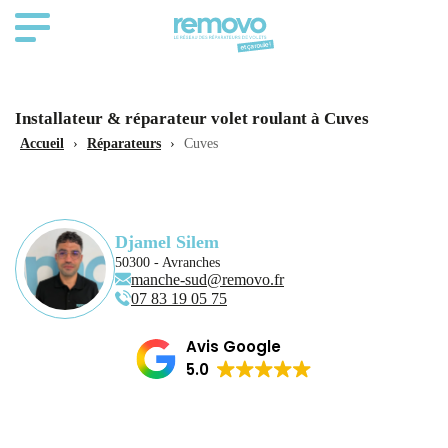
Installateur & réparateur volet roulant à Cuves
Accueil
›
Réparateurs
›
Cuves
Djamel Silem
50300 - Avranches
manche-sud@removo.fr
07 83 19 05 75
Avis Google
5.0