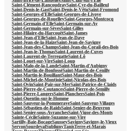
Saint-Brice-de-Landelles
Saint-Clair-sur-l'Elle
Saint-Clément-Rancoudray
Saint-Cyr-du-Bailleul
Saint-Denis-le-Gast
Saint-Denis-le-Vêtu
Saint-Fromond
Saint-Georges-d'Elle
Saint-Georges-de-Livoye
Saint-Georges-de-Rouelley
Saint-Georges-Montcocq
Saint-Germain-d'Elle
Saint-Germain-sur-Ay
Saint-Germain-sur-Sèves
Saint-Gilles
Saint-Hilaire-du-Harcouët
Saint-James
Saint-Jean-d'Elle
Saint-Jean-de-Daye
Saint-Jean-de-la-Haize
Saint-Jean-de-Savigny
Saint-Jean-des-Champs
Saint-Jean-du-Corail-des-Bois
Saint-Jean-le-Thomas
Saint-Laurent-de-Cuves
Saint-Laurent-de-Terregatte
Saint-Lô
Saint-Louet-sur-Vire
Saint-Loup
Saint-Malo-de-la-Lande
Saint-Martin-d'Aubigny
Saint-Martin-de-Bonfossé
Saint-Martin-de-Cenilly
Saint-Martin-le-Bouillant
Saint-Maur-des-Bois
Saint-Michel-de-Montjoie
Saint-Nicolas-des-Bois
Saint-Ovin
Saint-Pair-sur-Mer
Saint-Patrice-de-Claids
Saint-Pierre-de-Coutances
Saint-Pierre-de-Semilly
Saint-Pierre-Langers
Saint-Planchers
Saint-Pois
Saint-Quentin-sur-le-Homme
Saint-Sauveur-la-Pommeraye
Saint-Sauveur-Villages
Saint-Sébastien-de-Raids
Saint-Senier-de-Beuvron
Saint-Senier-sous-Avranches
Saint-Vigor-des-Monts
Sainte-Cécile
Sainte-Suzanne-sur-Vire
Sartilly-Baie-Bocage
Saussey
Savigny
Savigny-le-Vieux
Servon
Sourdeval
Subligny
Tanis
Terre-et-Marais