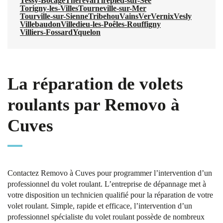
Tessy-Bocage
Thèreval
Tirepied-sur-Sée
Torigny-les-Villes
Tourneville-sur-Mer
Tourville-sur-Sienne
Tribehou
Vains
Ver
Vernix
Vesly
Villebaudon
Villedieu-les-Poêles-Rouffigny
Villiers-Fossard
Yquelon
La réparation de volets
roulants par Removo à
Cuves
Contactez Removo à Cuves pour programmer l’intervention d’un
professionnel du volet roulant. L’entreprise de dépannage met à
votre disposition un technicien qualifié pour la réparation de votre
volet roulant. Simple, rapide et efficace, l’intervention d’un
professionnel spécialiste du volet roulant possède de nombreux