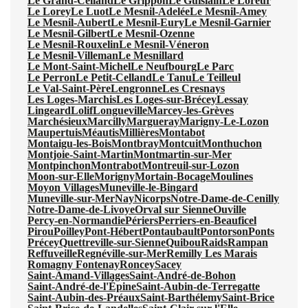
Le Grand-Celland
Le Grippon
Le Guislain
Le Loreur
Le Lorey
Le Luot
Le Mesnil-Adelée
Le Mesnil-Amey
Le Mesnil-Aubert
Le Mesnil-Eury
Le Mesnil-Garnier
Le Mesnil-Gilbert
Le Mesnil-Ozenne
Le Mesnil-Rouxelin
Le Mesnil-Véneron
Le Mesnil-Villeman
Le Mesnillard
Le Mont-Saint-Michel
Le Neufbourg
Le Parc
Le Perron
Le Petit-Celland
Le Tanu
Le Teilleul
Le Val-Saint-Père
Lengronne
Les Cresnays
Les Loges-Marchis
Les Loges-sur-Brécey
Lessay
Lingeard
Lolif
Longueville
Marcey-les-Grèves
Marchésieux
Marcilly
Margueray
Marigny-Le-Lozon
Maupertuis
Méautis
Millières
Montabot
Montaigu-les-Bois
Montbray
Montcuit
Monthuchon
Montjoie-Saint-Martin
Montmartin-sur-Mer
Montpinchon
Montrabot
Montreuil-sur-Lozon
Moon-sur-Elle
Morigny
Mortain-Bocage
Moulines
Moyon Villages
Muneville-le-Bingard
Muneville-sur-Mer
Nay
Nicorps
Notre-Dame-de-Cenilly
Notre-Dame-de-Livoye
Orval sur Sienne
Ouville
Percy-en-Normandie
Périers
Perriers-en-Beauficel
Pirou
Poilley
Pont-Hébert
Pontaubault
Pontorson
Ponts
Précey
Quettreville-sur-Sienne
Quibou
Raids
Rampan
Reffuveille
Regnéville-sur-Mer
Remilly Les Marais
Romagny Fontenay
Roncey
Sacey
Saint-Amand-Villages
Saint-André-de-Bohon
Saint-André-de-l'Épine
Saint-Aubin-de-Terregatte
Saint-Aubin-des-Préaux
Saint-Barthélemy
Saint-Brice