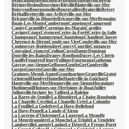
Beauchamps
Beaucoudray
Beauficel
Beauvoir
Belval
Bérigny
Beslon
Beuvrigny
Biéville
Blainville-sur-Mer
Boisyvon
Bourguenolles
Bourgvallées
Brainville
Brécey
Bréhal
Bretteville-sur-Ay
Bréville-sur-Mer
Bricqueville-la-Blouette
Bricqueville-sur-Mer
Brouains
Buais-Les-Monts
Cambernon
Cametours
Camprond
Canisy
Carantilly
Carentan-les-Marais
Carolles
Cavigny
Céaux
Cérences
Cerisy-la-Forêt
Cerisy-la-Salle
Champeaux
Champrepus
Chanteloup
Chaulieu
Chavoy
Chérencé-le-Héron
Condé-sur-Vire
Coudeville-sur-Mer
Coulouvray-Boisbenâtre
Courcy
Courtils
Coutances
Couvains
Créances
Crollon
Cuves
Dangy
Domjean
Donville-les-Bains
Dragey-Ronthon
Ducey-Les Chéris
Équilly
Feugères
Fleury
Folligny
Fourneaux
Gathemo
Gavray-sur-Sienne
Geffosses
Genêts
Ger
Gonfreville
Gorges
Gouvets
Gouville-sur-Mer
Graignes-Mesnil-Angot
Grandparigny
Granville
Gratot
Grimesnil
Hambye
Hamelin
Hauteville-la-Guichard
Hauteville-sur-Mer
Heugueville-sur-Sienne
Hocquigny
Hudimesnil
Huisnes-sur-Mer
Isigny-le-Buat
Juilley
Jullouville
Juvigny les Vallées
La Baleine
La Barre-de-Semilly
La Bloutière
La Chaise-Baudouin
La Chapelle-Cécelin
La Chapelle-Urée
La Colombe
La Feuillie
La Godefroy
La Haye-Bellefond
La Haye-Pesnel
La Lande-d'Airou
La Lucerne-d'Outremer
La Luzerne
La Meauffe
La Meurdraquière
La Mouche
La Trinité
La Vendelée
Lamberville
Lapenty
Laulne
Le Dézert
Le Fresne-Poret