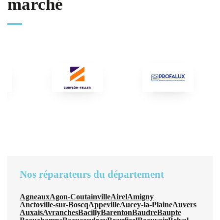
marché
Nos réparateurs du département
Agneaux
Agon-Coutainville
Airel
Amigny
Anctoville-sur-Boscq
Appeville
Aucey-la-Plaine
Auvers
Auxais
Avranches
Bacilly
Barenton
Baudre
Baupte