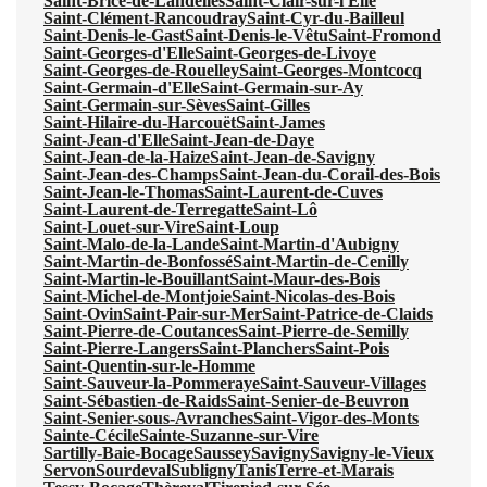
Saint-Brice-de-Landelles
Saint-Clair-sur-l'Elle
Saint-Clément-Rancoudray
Saint-Cyr-du-Bailleul
Saint-Denis-le-Gast
Saint-Denis-le-Vêtu
Saint-Fromond
Saint-Georges-d'Elle
Saint-Georges-de-Livoye
Saint-Georges-de-Rouelley
Saint-Georges-Montcocq
Saint-Germain-d'Elle
Saint-Germain-sur-Ay
Saint-Germain-sur-Sèves
Saint-Gilles
Saint-Hilaire-du-Harcouët
Saint-James
Saint-Jean-d'Elle
Saint-Jean-de-Daye
Saint-Jean-de-la-Haize
Saint-Jean-de-Savigny
Saint-Jean-des-Champs
Saint-Jean-du-Corail-des-Bois
Saint-Jean-le-Thomas
Saint-Laurent-de-Cuves
Saint-Laurent-de-Terregatte
Saint-Lô
Saint-Louet-sur-Vire
Saint-Loup
Saint-Malo-de-la-Lande
Saint-Martin-d'Aubigny
Saint-Martin-de-Bonfossé
Saint-Martin-de-Cenilly
Saint-Martin-le-Bouillant
Saint-Maur-des-Bois
Saint-Michel-de-Montjoie
Saint-Nicolas-des-Bois
Saint-Ovin
Saint-Pair-sur-Mer
Saint-Patrice-de-Claids
Saint-Pierre-de-Coutances
Saint-Pierre-de-Semilly
Saint-Pierre-Langers
Saint-Planchers
Saint-Pois
Saint-Quentin-sur-le-Homme
Saint-Sauveur-la-Pommeraye
Saint-Sauveur-Villages
Saint-Sébastien-de-Raids
Saint-Senier-de-Beuvron
Saint-Senier-sous-Avranches
Saint-Vigor-des-Monts
Sainte-Cécile
Sainte-Suzanne-sur-Vire
Sartilly-Baie-Bocage
Saussey
Savigny
Savigny-le-Vieux
Servon
Sourdeval
Subligny
Tanis
Terre-et-Marais