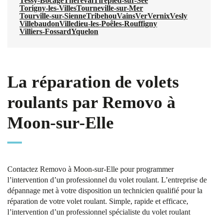
Tessy-Bocage
Thèreval
Tirepied-sur-Sée
Torigny-les-Villes
Tourneville-sur-Mer
Tourville-sur-Sienne
Tribehou
Vains
Ver
Vernix
Vesly
Villebaudon
Villedieu-les-Poêles-Rouffigny
Villiers-Fossard
Yquelon
La réparation de volets
roulants par Removo à
Moon-sur-Elle
Contactez Removo à Moon-sur-Elle pour programmer
l’intervention d’un professionnel du volet roulant. L’entreprise de
dépannage met à votre disposition un technicien qualifié pour la
réparation de votre volet roulant. Simple, rapide et efficace,
l’intervention d’un professionnel spécialiste du volet roulant