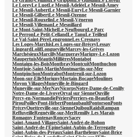
Le Grand-Celland
Le Grippon
Le Guislain
Le Loreur
Le Lorey
Le Luot
Le Mesnil-Adelée
Le Mesnil-Amey
Le Mesnil-Aubert
Le Mesnil-Eury
Le Mesnil-Garnier
Le Mesnil-Gilbert
Le Mesnil-Ozenne
Le Mesnil-Rouxelin
Le Mesnil-Véneron
Le Mesnil-Villeman
Le Mesnillard
Le Mont-Saint-Michel
Le Neufbourg
Le Parc
Le Perron
Le Petit-Celland
Le Tanu
Le Teilleul
Le Val-Saint-Père
Lengronne
Les Cresnays
Les Loges-Marchis
Les Loges-sur-Brécey
Lessay
Lingeard
Lolif
Longueville
Marcey-les-Grèves
Marchésieux
Marcilly
Margueray
Marigny-Le-Lozon
Maupertuis
Méautis
Millières
Montabot
Montaigu-les-Bois
Montbray
Montcuit
Monthuchon
Montjoie-Saint-Martin
Montmartin-sur-Mer
Montpinchon
Montrabot
Montreuil-sur-Lozon
Moon-sur-Elle
Morigny
Mortain-Bocage
Moulines
Moyon Villages
Muneville-le-Bingard
Muneville-sur-Mer
Nay
Nicorps
Notre-Dame-de-Cenilly
Notre-Dame-de-Livoye
Orval sur Sienne
Ouville
Percy-en-Normandie
Périers
Perriers-en-Beauficel
Pirou
Poilley
Pont-Hébert
Pontaubault
Pontorson
Ponts
Précey
Quettreville-sur-Sienne
Quibou
Raids
Rampan
Reffuveille
Regnéville-sur-Mer
Remilly Les Marais
Romagny Fontenay
Roncey
Sacey
Saint-Amand-Villages
Saint-André-de-Bohon
Saint-André-de-l'Épine
Saint-Aubin-de-Terregatte
Saint-Aubin-des-Préaux
Saint-Barthélemy
Saint-Brice