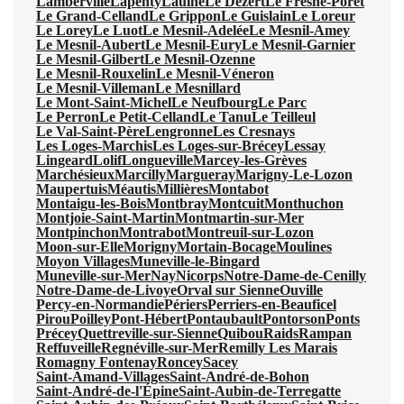
Lamberville
Lapenty
Laulne
Le Dézert
Le Fresne-Poret
Le Grand-Celland
Le Grippon
Le Guislain
Le Loreur
Le Lorey
Le Luot
Le Mesnil-Adelée
Le Mesnil-Amey
Le Mesnil-Aubert
Le Mesnil-Eury
Le Mesnil-Garnier
Le Mesnil-Gilbert
Le Mesnil-Ozenne
Le Mesnil-Rouxelin
Le Mesnil-Véneron
Le Mesnil-Villeman
Le Mesnillard
Le Mont-Saint-Michel
Le Neufbourg
Le Parc
Le Perron
Le Petit-Celland
Le Tanu
Le Teilleul
Le Val-Saint-Père
Lengronne
Les Cresnays
Les Loges-Marchis
Les Loges-sur-Brécey
Lessay
Lingeard
Lolif
Longueville
Marcey-les-Grèves
Marchésieux
Marcilly
Margueray
Marigny-Le-Lozon
Maupertuis
Méautis
Millières
Montabot
Montaigu-les-Bois
Montbray
Montcuit
Monthuchon
Montjoie-Saint-Martin
Montmartin-sur-Mer
Montpinchon
Montrabot
Montreuil-sur-Lozon
Moon-sur-Elle
Morigny
Mortain-Bocage
Moulines
Moyon Villages
Muneville-le-Bingard
Muneville-sur-Mer
Nay
Nicorps
Notre-Dame-de-Cenilly
Notre-Dame-de-Livoye
Orval sur Sienne
Ouville
Percy-en-Normandie
Périers
Perriers-en-Beauficel
Pirou
Poilley
Pont-Hébert
Pontaubault
Pontorson
Ponts
Précey
Quettreville-sur-Sienne
Quibou
Raids
Rampan
Reffuveille
Regnéville-sur-Mer
Remilly Les Marais
Romagny Fontenay
Roncey
Sacey
Saint-Amand-Villages
Saint-André-de-Bohon
Saint-André-de-l'Épine
Saint-Aubin-de-Terregatte