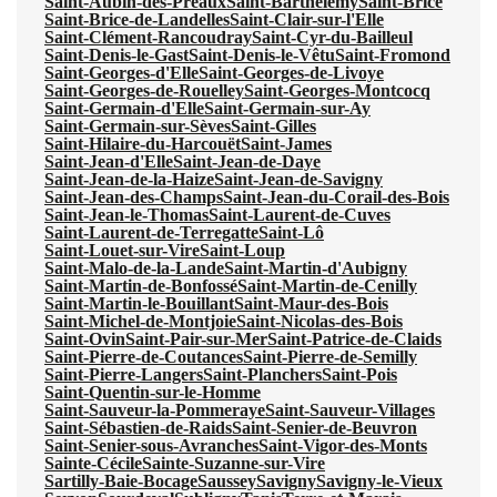
Saint-Aubin-des-Préaux
Saint-Barthélemy
Saint-Brice
Saint-Brice-de-Landelles
Saint-Clair-sur-l'Elle
Saint-Clément-Rancoudray
Saint-Cyr-du-Bailleul
Saint-Denis-le-Gast
Saint-Denis-le-Vêtu
Saint-Fromond
Saint-Georges-d'Elle
Saint-Georges-de-Livoye
Saint-Georges-de-Rouelley
Saint-Georges-Montcocq
Saint-Germain-d'Elle
Saint-Germain-sur-Ay
Saint-Germain-sur-Sèves
Saint-Gilles
Saint-Hilaire-du-Harcouët
Saint-James
Saint-Jean-d'Elle
Saint-Jean-de-Daye
Saint-Jean-de-la-Haize
Saint-Jean-de-Savigny
Saint-Jean-des-Champs
Saint-Jean-du-Corail-des-Bois
Saint-Jean-le-Thomas
Saint-Laurent-de-Cuves
Saint-Laurent-de-Terregatte
Saint-Lô
Saint-Louet-sur-Vire
Saint-Loup
Saint-Malo-de-la-Lande
Saint-Martin-d'Aubigny
Saint-Martin-de-Bonfossé
Saint-Martin-de-Cenilly
Saint-Martin-le-Bouillant
Saint-Maur-des-Bois
Saint-Michel-de-Montjoie
Saint-Nicolas-des-Bois
Saint-Ovin
Saint-Pair-sur-Mer
Saint-Patrice-de-Claids
Saint-Pierre-de-Coutances
Saint-Pierre-de-Semilly
Saint-Pierre-Langers
Saint-Planchers
Saint-Pois
Saint-Quentin-sur-le-Homme
Saint-Sauveur-la-Pommeraye
Saint-Sauveur-Villages
Saint-Sébastien-de-Raids
Saint-Senier-de-Beuvron
Saint-Senier-sous-Avranches
Saint-Vigor-des-Monts
Sainte-Cécile
Sainte-Suzanne-sur-Vire
Sartilly-Baie-Bocage
Saussey
Savigny
Savigny-le-Vieux