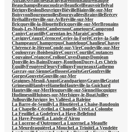
Auxais
Avranches
Bacilly
Barenton
Baudre
Baupte
Beauchamps
Beaucoudray
Beauficel
Beauvoir
Belval
Bérigny
Beslon
Beuvrigny
Biéville
Blainville-sur-Mer
Boisyvon
Bourguenolles
Bourgvallées
Brainville
Brécey
Bréhal
Bretteville-sur-Ay
Bréville-sur-Mer
Bricqueville-la-Blouette
Bricqueville-sur-Mer
Brouains
Buais-Les-Monts
Cambernon
Cametours
Camprond
Canisy
Carantilly
Carentan-les-Marais
Carolles
Cavigny
Céaux
Cérences
Cerisy-la-Forêt
Cerisy-la-Salle
Champeaux
Champrepus
Chanteloup
Chaulieu
Chavoy
Chérencé-le-Héron
Condé-sur-Vire
Coudeville-sur-Mer
Coulouvray-Boisbenâtre
Courcy
Courtils
Coutances
Couvains
Créances
Crollon
Cuves
Dangy
Domjean
Donville-les-Bains
Dragey-Ronthon
Ducey-Les Chéris
Équilly
Feugères
Fleury
Folligny
Fourneaux
Gathemo
Gavray-sur-Sienne
Geffosses
Genêts
Ger
Gonfreville
Gorges
Gouvets
Gouville-sur-Mer
Graignes-Mesnil-Angot
Grandparigny
Granville
Gratot
Grimesnil
Hambye
Hamelin
Hauteville-la-Guichard
Hauteville-sur-Mer
Heugueville-sur-Sienne
Hocquigny
Hudimesnil
Huisnes-sur-Mer
Isigny-le-Buat
Juilley
Jullouville
Juvigny les Vallées
La Baleine
La Barre-de-Semilly
La Bloutière
La Chaise-Baudouin
La Chapelle-Cécelin
La Chapelle-Urée
La Colombe
La Feuillie
La Godefroy
La Haye-Bellefond
La Haye-Pesnel
La Lande-d'Airou
La Lucerne-d'Outremer
La Luzerne
La Meauffe
La Meurdraquière
La Mouche
La Trinité
La Vendelée