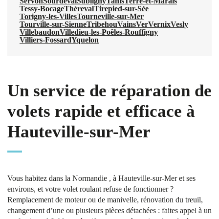
Servon
Sourdeval
Subligny
Tanis
Terre-et-Marais
Tessy-Bocage
Thèreval
Tirepied-sur-Sée
Torigny-les-Villes
Tourneville-sur-Mer
Tourville-sur-Sienne
Tribehou
Vains
Ver
Vernix
Vesly
Villebaudon
Villedieu-les-Poêles-Rouffigny
Villiers-Fossard
Yquelon
Un service de réparation de
volets rapide et efficace à
Hauteville-sur-Mer
Vous habitez dans la Normandie , à Hauteville-sur-Mer et ses
environs, et votre volet roulant refuse de fonctionner ?
Remplacement de moteur ou de manivelle, rénovation du treuil,
changement d’une ou plusieurs pièces détachées : faites appel à un