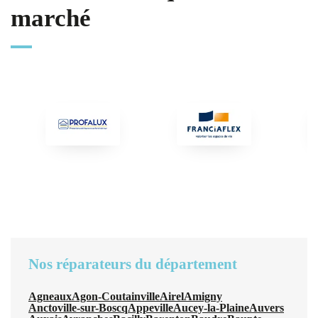
marché
Nos réparateurs du département
Agneaux
Agon-Coutainville
Airel
Amigny
Anctoville-sur-Boscq
Appeville
Aucey-la-Plaine
Auvers