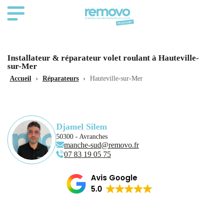
Installateur & réparateur volet roulant à Hauteville-
sur-Mer
Accueil
›
Réparateurs
›
Hauteville-sur-Mer
Djamel Silem
50300 - Avranches
manche-sud@removo.fr
07 83 19 05 75
Avis Google
5.0