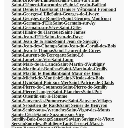
Saint-Brice-de-Landelles
Saint-Clair-sur-l'Elle
Saint-Clément-Rancoudray
Saint-Cyr-du-Bailleul
Saint-Denis-le-Gast
Saint-Denis-le-Vêtu
Saint-Fromond
Saint-Georges-d'Elle
Saint-Georges-de-Livoye
Saint-Georges-de-Rouelley
Saint-Georges-Montcocq
Saint-Germain-d'Elle
Saint-Germain-sur-Ay
Saint-Germain-sur-Sèves
Saint-Gilles
Saint-Hilaire-du-Harcouët
Saint-James
Saint-Jean-d'Elle
Saint-Jean-de-Daye
Saint-Jean-de-la-Haize
Saint-Jean-de-Savigny
Saint-Jean-des-Champs
Saint-Jean-du-Corail-des-Bois
Saint-Jean-le-Thomas
Saint-Laurent-de-Cuves
Saint-Laurent-de-Terregatte
Saint-Lô
Saint-Louet-sur-Vire
Saint-Loup
Saint-Malo-de-la-Lande
Saint-Martin-d'Aubigny
Saint-Martin-de-Bonfossé
Saint-Martin-de-Cenilly
Saint-Martin-le-Bouillant
Saint-Maur-des-Bois
Saint-Michel-de-Montjoie
Saint-Nicolas-des-Bois
Saint-Ovin
Saint-Pair-sur-Mer
Saint-Patrice-de-Claids
Saint-Pierre-de-Coutances
Saint-Pierre-de-Semilly
Saint-Pierre-Langers
Saint-Planchers
Saint-Pois
Saint-Quentin-sur-le-Homme
Saint-Sauveur-la-Pommeraye
Saint-Sauveur-Villages
Saint-Sébastien-de-Raids
Saint-Senier-de-Beuvron
Saint-Senier-sous-Avranches
Saint-Vigor-des-Monts
Sainte-Cécile
Sainte-Suzanne-sur-Vire
Sartilly-Baie-Bocage
Saussey
Savigny
Savigny-le-Vieux
Servon
Sourdeval
Subligny
Tanis
Terre-et-Marais