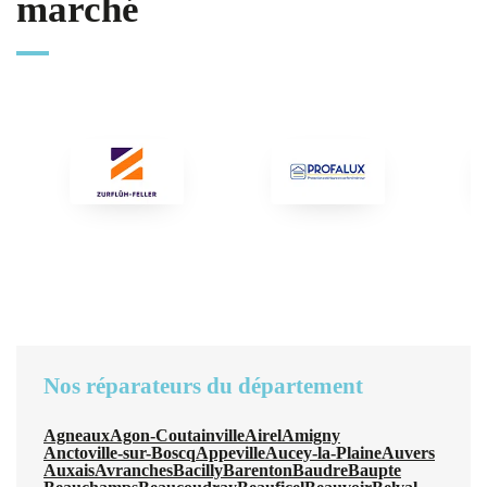
marché
Nos réparateurs du département
Agneaux
Agon-Coutainville
Airel
Amigny
Anctoville-sur-Boscq
Appeville
Aucey-la-Plaine
Auvers
Auxais
Avranches
Bacilly
Barenton
Baudre
Baupte