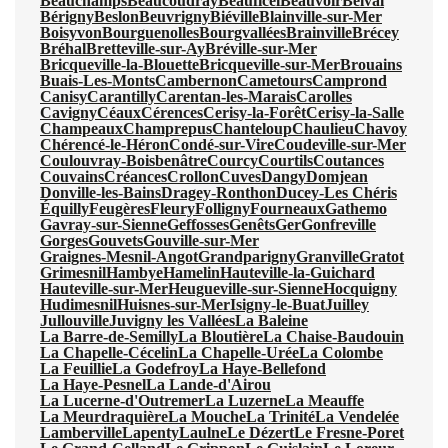
Beauchamps
Beaucoudray
Beauficel
Beauvoir
Belval
Bérigny
Beslon
Beuvrigny
Biéville
Blainville-sur-Mer
Boisyvon
Bourguenolles
Bourgvallées
Brainville
Brécey
Bréhal
Bretteville-sur-Ay
Bréville-sur-Mer
Bricqueville-la-Blouette
Bricqueville-sur-Mer
Brouains
Buais-Les-Monts
Cambernon
Cametours
Camprond
Canisy
Carantilly
Carentan-les-Marais
Carolles
Cavigny
Céaux
Cérences
Cerisy-la-Forêt
Cerisy-la-Salle
Champeaux
Champrepus
Chanteloup
Chaulieu
Chavoy
Chérencé-le-Héron
Condé-sur-Vire
Coudeville-sur-Mer
Coulouvray-Boisbenâtre
Courcy
Courtils
Coutances
Couvains
Créances
Crollon
Cuves
Dangy
Domjean
Donville-les-Bains
Dragey-Ronthon
Ducey-Les Chéris
Équilly
Feugères
Fleury
Folligny
Fourneaux
Gathemo
Gavray-sur-Sienne
Geffosses
Genêts
Ger
Gonfreville
Gorges
Gouvets
Gouville-sur-Mer
Graignes-Mesnil-Angot
Grandparigny
Granville
Gratot
Grimesnil
Hambye
Hamelin
Hauteville-la-Guichard
Hauteville-sur-Mer
Heugueville-sur-Sienne
Hocquigny
Hudimesnil
Huisnes-sur-Mer
Isigny-le-Buat
Juilley
Jullouville
Juvigny les Vallées
La Baleine
La Barre-de-Semilly
La Bloutière
La Chaise-Baudouin
La Chapelle-Cécelin
La Chapelle-Urée
La Colombe
La Feuillie
La Godefroy
La Haye-Bellefond
La Haye-Pesnel
La Lande-d'Airou
La Lucerne-d'Outremer
La Luzerne
La Meauffe
La Meurdraquière
La Mouche
La Trinité
La Vendelée
Lamberville
Lapenty
Laulne
Le Dézert
Le Fresne-Poret