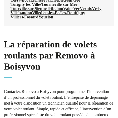
Tessy-Bocage
Thèreval
Tirepied-sur-Sée
Torigny-les-Villes
Tourneville-sur-Mer
Tourville-sur-Sienne
Tribehou
Vains
Ver
Vernix
Vesly
Villebaudon
Villedieu-les-Poêles-Rouffigny
Villiers-Fossard
Yquelon
La réparation de volets
roulants par Removo à
Boisyvon
Contactez Removo à Boisyvon pour programmer l’intervention
d’un professionnel du volet roulant. L’entreprise de dépannage
met à votre disposition un technicien qualifié pour la réparation de
votre volet roulant. Simple, rapide et efficace, l’intervention d’un
professionnel spécialiste du volet roulant possède de nombreux