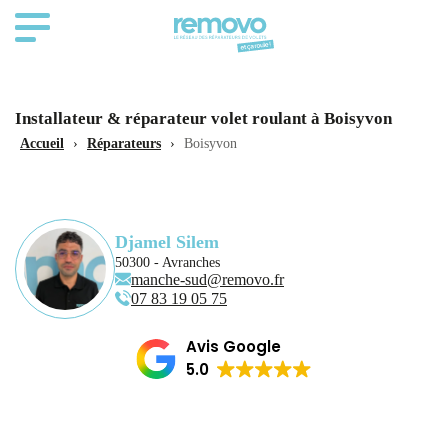
Installateur & réparateur volet roulant à Boisyvon
Accueil
›
Réparateurs
›
Boisyvon
Djamel Silem
50300 - Avranches
manche-sud@removo.fr
07 83 19 05 75
Avis Google
5.0