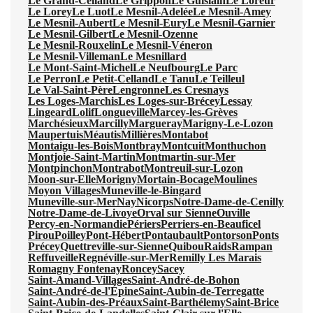
Le Grand-Celland
Le Grippon
Le Guislain
Le Loreur
Le Lorey
Le Luot
Le Mesnil-Adelée
Le Mesnil-Amey
Le Mesnil-Aubert
Le Mesnil-Eury
Le Mesnil-Garnier
Le Mesnil-Gilbert
Le Mesnil-Ozenne
Le Mesnil-Rouxelin
Le Mesnil-Véneron
Le Mesnil-Villeman
Le Mesnillard
Le Mont-Saint-Michel
Le Neufbourg
Le Parc
Le Perron
Le Petit-Celland
Le Tanu
Le Teilleul
Le Val-Saint-Père
Lengronne
Les Cresnays
Les Loges-Marchis
Les Loges-sur-Brécey
Lessay
Lingeard
Lolif
Longueville
Marcey-les-Grèves
Marchésieux
Marcilly
Margueray
Marigny-Le-Lozon
Maupertuis
Méautis
Millières
Montabot
Montaigu-les-Bois
Montbray
Montcuit
Monthuchon
Montjoie-Saint-Martin
Montmartin-sur-Mer
Montpinchon
Montrabot
Montreuil-sur-Lozon
Moon-sur-Elle
Morigny
Mortain-Bocage
Moulines
Moyon Villages
Muneville-le-Bingard
Muneville-sur-Mer
Nay
Nicorps
Notre-Dame-de-Cenilly
Notre-Dame-de-Livoye
Orval sur Sienne
Ouville
Percy-en-Normandie
Périers
Perriers-en-Beauficel
Pirou
Poilley
Pont-Hébert
Pontaubault
Pontorson
Ponts
Précey
Quettreville-sur-Sienne
Quibou
Raids
Rampan
Reffuveille
Regnéville-sur-Mer
Remilly Les Marais
Romagny Fontenay
Roncey
Sacey
Saint-Amand-Villages
Saint-André-de-Bohon
Saint-André-de-l'Épine
Saint-Aubin-de-Terregatte
Saint-Aubin-des-Préaux
Saint-Barthélemy
Saint-Brice