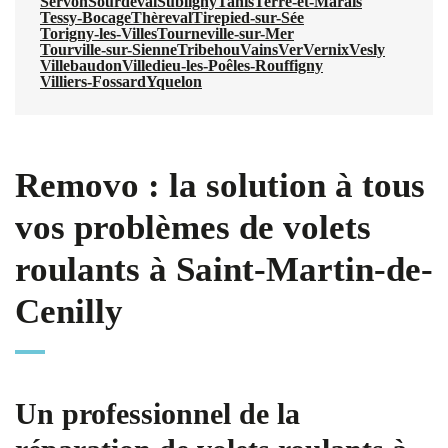
Servon
Sourdeval
Subligny
Tanis
Terre-et-Marais
Tessy-Bocage
Thèreval
Tirepied-sur-Sée
Torigny-les-Villes
Tourneville-sur-Mer
Tourville-sur-Sienne
Tribehou
Vains
Ver
Vernix
Vesly
Villebaudon
Villedieu-les-Poêles-Rouffigny
Villiers-Fossard
Yquelon
Removo : la solution à tous
vos problèmes de volets
roulants à Saint-Martin-de-
Cenilly
Un professionnel de la