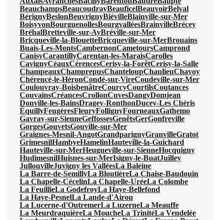
Auxais
Avranches
Bacilly
Barenton
Baudre
Baupte
Beauchamps
Beaucoudray
Beauficel
Beauvoir
Belval
Bérigny
Beslon
Beuvrigny
Biéville
Blainville-sur-Mer
Boisyvon
Bourguenolles
Bourgvallées
Brainville
Brécey
Bréhal
Bretteville-sur-Ay
Bréville-sur-Mer
Bricqueville-la-Blouette
Bricqueville-sur-Mer
Brouains
Buais-Les-Monts
Cambernon
Cametours
Camprond
Canisy
Carantilly
Carentan-les-Marais
Carolles
Cavigny
Céaux
Cérences
Cerisy-la-Forêt
Cerisy-la-Salle
Champeaux
Champrepus
Chanteloup
Chaulieu
Chavoy
Chérencé-le-Héron
Condé-sur-Vire
Coudeville-sur-Mer
Coulouvray-Boisbenâtre
Courcy
Courtils
Coutances
Couvains
Créances
Crollon
Cuves
Dangy
Domjean
Donville-les-Bains
Dragey-Ronthon
Ducey-Les Chéris
Équilly
Feugères
Fleury
Folligny
Fourneaux
Gathemo
Gavray-sur-Sienne
Geffosses
Genêts
Ger
Gonfreville
Gorges
Gouvets
Gouville-sur-Mer
Graignes-Mesnil-Angot
Grandparigny
Granville
Gratot
Grimesnil
Hambye
Hamelin
Hauteville-la-Guichard
Hauteville-sur-Mer
Heugueville-sur-Sienne
Hocquigny
Hudimesnil
Huisnes-sur-Mer
Isigny-le-Buat
Juilley
Jullouville
Juvigny les Vallées
La Baleine
La Barre-de-Semilly
La Bloutière
La Chaise-Baudouin
La Chapelle-Cécelin
La Chapelle-Urée
La Colombe
La Feuillie
La Godefroy
La Haye-Bellefond
La Haye-Pesnel
La Lande-d'Airou
La Lucerne-d'Outremer
La Luzerne
La Meauffe
La Meurdraquière
La Mouche
La Trinité
La Vendelée