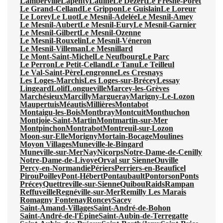
Lamberville
Lapenty
Laulne
Le Dézert
Le Fresne-Poret
Le Grand-Celland
Le Grippon
Le Guislain
Le Loreur
Le Lorey
Le Luot
Le Mesnil-Adelée
Le Mesnil-Amey
Le Mesnil-Aubert
Le Mesnil-Eury
Le Mesnil-Garnier
Le Mesnil-Gilbert
Le Mesnil-Ozenne
Le Mesnil-Rouxelin
Le Mesnil-Véneron
Le Mesnil-Villeman
Le Mesnillard
Le Mont-Saint-Michel
Le Neufbourg
Le Parc
Le Perron
Le Petit-Celland
Le Tanu
Le Teilleul
Le Val-Saint-Père
Lengronne
Les Cresnays
Les Loges-Marchis
Les Loges-sur-Brécey
Lessay
Lingeard
Lolif
Longueville
Marcey-les-Grèves
Marchésieux
Marcilly
Margueray
Marigny-Le-Lozon
Maupertuis
Méautis
Millières
Montabot
Montaigu-les-Bois
Montbray
Montcuit
Monthuchon
Montjoie-Saint-Martin
Montmartin-sur-Mer
Montpinchon
Montrabot
Montreuil-sur-Lozon
Moon-sur-Elle
Morigny
Mortain-Bocage
Moulines
Moyon Villages
Muneville-le-Bingard
Muneville-sur-Mer
Nay
Nicorps
Notre-Dame-de-Cenilly
Notre-Dame-de-Livoye
Orval sur Sienne
Ouville
Percy-en-Normandie
Périers
Perriers-en-Beauficel
Pirou
Poilley
Pont-Hébert
Pontaubault
Pontorson
Ponts
Précey
Quettreville-sur-Sienne
Quibou
Raids
Rampan
Reffuveille
Regnéville-sur-Mer
Remilly Les Marais
Romagny Fontenay
Roncey
Sacey
Saint-Amand-Villages
Saint-André-de-Bohon
Saint-André-de-l'Épine
Saint-Aubin-de-Terregatte