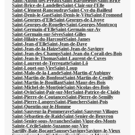
Saint-Aubin-des-Préaux
Saint-Barthélemy
Saint-Brice
Saint-Brice-de-Landelles
Saint-Clair-sur-l'Elle
Saint-Clément-Rancoudray
Saint-Cyr-du-Bailleul
Saint-Denis-le-Gast
Saint-Denis-le-Vêtu
Saint-Fromond
Saint-Georges-d'Elle
Saint-Georges-de-Livoye
Saint-Georges-de-Rouelley
Saint-Georges-Montcocq
Saint-Germain-d'Elle
Saint-Germain-sur-Ay
Saint-Germain-sur-Sèves
Saint-Gilles
Saint-Hilaire-du-Harcouët
Saint-James
Saint-Jean-d'Elle
Saint-Jean-de-Daye
Saint-Jean-de-la-Haize
Saint-Jean-de-Savigny
Saint-Jean-des-Champs
Saint-Jean-du-Corail-des-Bois
Saint-Jean-le-Thomas
Saint-Laurent-de-Cuves
Saint-Laurent-de-Terregatte
Saint-Lô
Saint-Louet-sur-Vire
Saint-Loup
Saint-Malo-de-la-Lande
Saint-Martin-d'Aubigny
Saint-Martin-de-Bonfossé
Saint-Martin-de-Cenilly
Saint-Martin-le-Bouillant
Saint-Maur-des-Bois
Saint-Michel-de-Montjoie
Saint-Nicolas-des-Bois
Saint-Ovin
Saint-Pair-sur-Mer
Saint-Patrice-de-Claids
Saint-Pierre-de-Coutances
Saint-Pierre-de-Semilly
Saint-Pierre-Langers
Saint-Planchers
Saint-Pois
Saint-Quentin-sur-le-Homme
Saint-Sauveur-la-Pommeraye
Saint-Sauveur-Villages
Saint-Sébastien-de-Raids
Saint-Senier-de-Beuvron
Saint-Senier-sous-Avranches
Saint-Vigor-des-Monts
Sainte-Cécile
Sainte-Suzanne-sur-Vire
Sartilly-Baie-Bocage
Saussey
Savigny
Savigny-le-Vieux