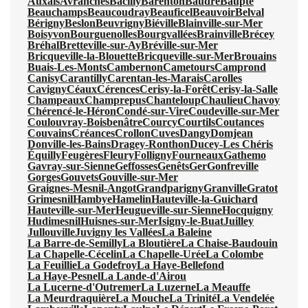
Auxais
Avranches
Bacilly
Barenton
Baudre
Baupte
Beauchamps
Beaucoudray
Beauficel
Beauvoir
Belval
Bérigny
Beslon
Beuvrigny
Biéville
Blainville-sur-Mer
Boisyvon
Bourguenolles
Bourgvallées
Brainville
Brécey
Bréhal
Bretteville-sur-Ay
Bréville-sur-Mer
Bricqueville-la-Blouette
Bricqueville-sur-Mer
Brouains
Buais-Les-Monts
Cambernon
Cametours
Camprond
Canisy
Carantilly
Carentan-les-Marais
Carolles
Cavigny
Céaux
Cérences
Cerisy-la-Forêt
Cerisy-la-Salle
Champeaux
Champrepus
Chanteloup
Chaulieu
Chavoy
Chérencé-le-Héron
Condé-sur-Vire
Coudeville-sur-Mer
Coulouvray-Boisbenâtre
Courcy
Courtils
Coutances
Couvains
Créances
Crollon
Cuves
Dangy
Domjean
Donville-les-Bains
Dragey-Ronthon
Ducey-Les Chéris
Équilly
Feugères
Fleury
Folligny
Fourneaux
Gathemo
Gavray-sur-Sienne
Geffosses
Genêts
Ger
Gonfreville
Gorges
Gouvets
Gouville-sur-Mer
Graignes-Mesnil-Angot
Grandparigny
Granville
Gratot
Grimesnil
Hambye
Hamelin
Hauteville-la-Guichard
Hauteville-sur-Mer
Heugueville-sur-Sienne
Hocquigny
Hudimesnil
Huisnes-sur-Mer
Isigny-le-Buat
Juilley
Jullouville
Juvigny les Vallées
La Baleine
La Barre-de-Semilly
La Bloutière
La Chaise-Baudouin
La Chapelle-Cécelin
La Chapelle-Urée
La Colombe
La Feuillie
La Godefroy
La Haye-Bellefond
La Haye-Pesnel
La Lande-d'Airou
La Lucerne-d'Outremer
La Luzerne
La Meauffe
La Meurdraquière
La Mouche
La Trinité
La Vendelée