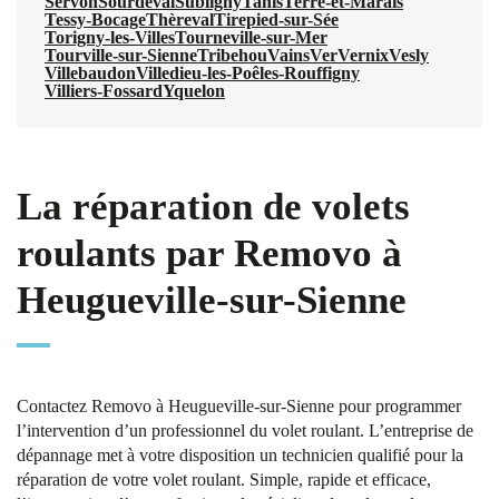
Servon
Sourdeval
Subligny
Tanis
Terre-et-Marais
Tessy-Bocage
Thèreval
Tirepied-sur-Sée
Torigny-les-Villes
Tourneville-sur-Mer
Tourville-sur-Sienne
Tribehou
Vains
Ver
Vernix
Vesly
Villebaudon
Villedieu-les-Poêles-Rouffigny
Villiers-Fossard
Yquelon
La réparation de volets
roulants par Removo à
Heugueville-sur-Sienne
Contactez Removo à Heugueville-sur-Sienne pour programmer
l’intervention d’un professionnel du volet roulant. L’entreprise de
dépannage met à votre disposition un technicien qualifié pour la
réparation de votre volet roulant. Simple, rapide et efficace,