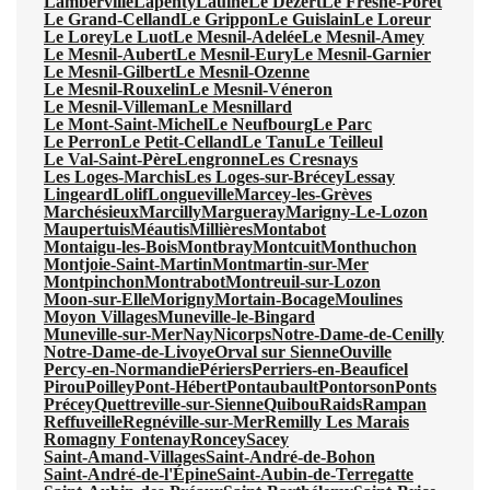
Lamberville
Lapenty
Laulne
Le Dézert
Le Fresne-Poret
Le Grand-Celland
Le Grippon
Le Guislain
Le Loreur
Le Lorey
Le Luot
Le Mesnil-Adelée
Le Mesnil-Amey
Le Mesnil-Aubert
Le Mesnil-Eury
Le Mesnil-Garnier
Le Mesnil-Gilbert
Le Mesnil-Ozenne
Le Mesnil-Rouxelin
Le Mesnil-Véneron
Le Mesnil-Villeman
Le Mesnillard
Le Mont-Saint-Michel
Le Neufbourg
Le Parc
Le Perron
Le Petit-Celland
Le Tanu
Le Teilleul
Le Val-Saint-Père
Lengronne
Les Cresnays
Les Loges-Marchis
Les Loges-sur-Brécey
Lessay
Lingeard
Lolif
Longueville
Marcey-les-Grèves
Marchésieux
Marcilly
Margueray
Marigny-Le-Lozon
Maupertuis
Méautis
Millières
Montabot
Montaigu-les-Bois
Montbray
Montcuit
Monthuchon
Montjoie-Saint-Martin
Montmartin-sur-Mer
Montpinchon
Montrabot
Montreuil-sur-Lozon
Moon-sur-Elle
Morigny
Mortain-Bocage
Moulines
Moyon Villages
Muneville-le-Bingard
Muneville-sur-Mer
Nay
Nicorps
Notre-Dame-de-Cenilly
Notre-Dame-de-Livoye
Orval sur Sienne
Ouville
Percy-en-Normandie
Périers
Perriers-en-Beauficel
Pirou
Poilley
Pont-Hébert
Pontaubault
Pontorson
Ponts
Précey
Quettreville-sur-Sienne
Quibou
Raids
Rampan
Reffuveille
Regnéville-sur-Mer
Remilly Les Marais
Romagny Fontenay
Roncey
Sacey
Saint-Amand-Villages
Saint-André-de-Bohon
Saint-André-de-l'Épine
Saint-Aubin-de-Terregatte