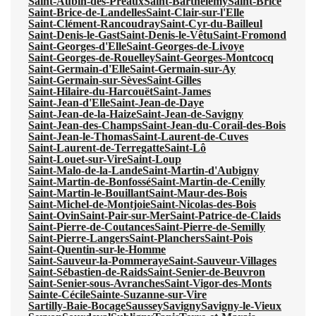
Saint-Aubin-des-Préaux
Saint-Barthélemy
Saint-Brice
Saint-Brice-de-Landelles
Saint-Clair-sur-l'Elle
Saint-Clément-Rancoudray
Saint-Cyr-du-Bailleul
Saint-Denis-le-Gast
Saint-Denis-le-Vêtu
Saint-Fromond
Saint-Georges-d'Elle
Saint-Georges-de-Livoye
Saint-Georges-de-Rouelley
Saint-Georges-Montcocq
Saint-Germain-d'Elle
Saint-Germain-sur-Ay
Saint-Germain-sur-Sèves
Saint-Gilles
Saint-Hilaire-du-Harcouët
Saint-James
Saint-Jean-d'Elle
Saint-Jean-de-Daye
Saint-Jean-de-la-Haize
Saint-Jean-de-Savigny
Saint-Jean-des-Champs
Saint-Jean-du-Corail-des-Bois
Saint-Jean-le-Thomas
Saint-Laurent-de-Cuves
Saint-Laurent-de-Terregatte
Saint-Lô
Saint-Louet-sur-Vire
Saint-Loup
Saint-Malo-de-la-Lande
Saint-Martin-d'Aubigny
Saint-Martin-de-Bonfossé
Saint-Martin-de-Cenilly
Saint-Martin-le-Bouillant
Saint-Maur-des-Bois
Saint-Michel-de-Montjoie
Saint-Nicolas-des-Bois
Saint-Ovin
Saint-Pair-sur-Mer
Saint-Patrice-de-Claids
Saint-Pierre-de-Coutances
Saint-Pierre-de-Semilly
Saint-Pierre-Langers
Saint-Planchers
Saint-Pois
Saint-Quentin-sur-le-Homme
Saint-Sauveur-la-Pommeraye
Saint-Sauveur-Villages
Saint-Sébastien-de-Raids
Saint-Senier-de-Beuvron
Saint-Senier-sous-Avranches
Saint-Vigor-des-Monts
Sainte-Cécile
Sainte-Suzanne-sur-Vire
Sartilly-Baie-Bocage
Saussey
Savigny
Savigny-le-Vieux