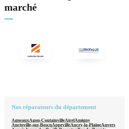
marché
Nos réparateurs du département
Agneaux
Agon-Coutainville
Airel
Amigny
Anctoville-sur-Boscq
Appeville
Aucey-la-Plaine
Auvers