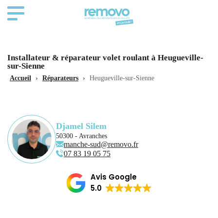
Installateur & réparateur volet roulant à Heugueville-
sur-Sienne
Accueil
›
Réparateurs
›
Heugueville-sur-Sienne
Djamel Silem
50300 - Avranches
manche-sud@removo.fr
07 83 19 05 75
Avis Google
5.0