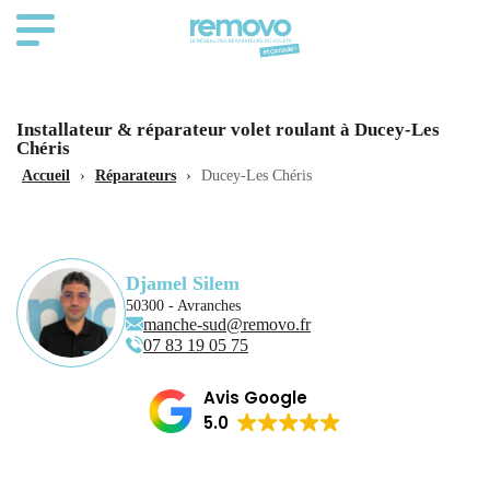
Installateur & réparateur volet roulant à Ducey-Les
Chéris
Accueil
›
Réparateurs
›
Ducey-Les Chéris
Djamel Silem
50300 - Avranches
manche-sud@removo.fr
07 83 19 05 75
Avis Google
5.0