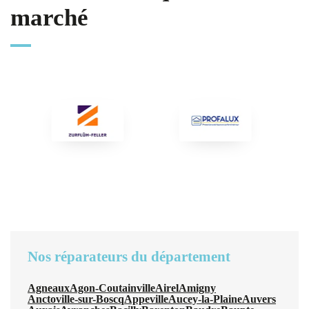
marché
Nos réparateurs du département
Agneaux
Agon-Coutainville
Airel
Amigny
Anctoville-sur-Boscq
Appeville
Aucey-la-Plaine
Auvers