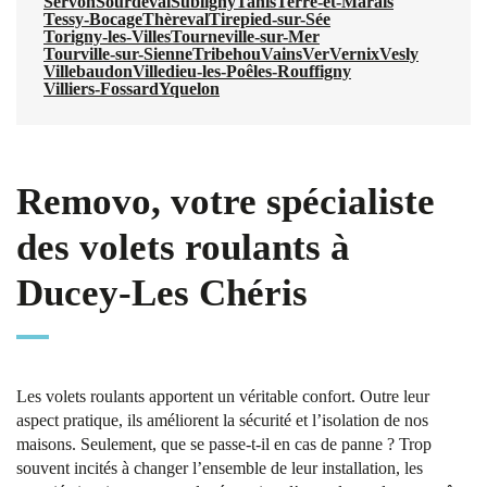
Servon
Sourdeval
Subligny
Tanis
Terre-et-Marais
Tessy-Bocage
Thèreval
Tirepied-sur-Sée
Torigny-les-Villes
Tourneville-sur-Mer
Tourville-sur-Sienne
Tribehou
Vains
Ver
Vernix
Vesly
Villebaudon
Villedieu-les-Poêles-Rouffigny
Villiers-Fossard
Yquelon
Removo, votre spécialiste
des volets roulants à
Ducey-Les Chéris
Les volets roulants apportent un véritable confort. Outre leur
aspect pratique, ils améliorent la sécurité et l’isolation de nos
maisons. Seulement, que se passe-t-il en cas de panne ? Trop
souvent incités à changer l’ensemble de leur installation, les