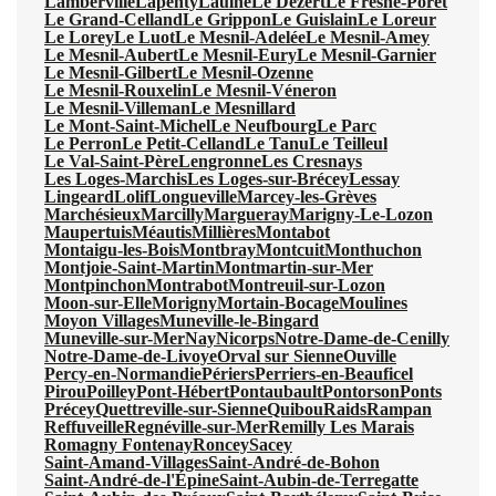
Lamberville
Lapenty
Laulne
Le Dézert
Le Fresne-Poret
Le Grand-Celland
Le Grippon
Le Guislain
Le Loreur
Le Lorey
Le Luot
Le Mesnil-Adelée
Le Mesnil-Amey
Le Mesnil-Aubert
Le Mesnil-Eury
Le Mesnil-Garnier
Le Mesnil-Gilbert
Le Mesnil-Ozenne
Le Mesnil-Rouxelin
Le Mesnil-Véneron
Le Mesnil-Villeman
Le Mesnillard
Le Mont-Saint-Michel
Le Neufbourg
Le Parc
Le Perron
Le Petit-Celland
Le Tanu
Le Teilleul
Le Val-Saint-Père
Lengronne
Les Cresnays
Les Loges-Marchis
Les Loges-sur-Brécey
Lessay
Lingeard
Lolif
Longueville
Marcey-les-Grèves
Marchésieux
Marcilly
Margueray
Marigny-Le-Lozon
Maupertuis
Méautis
Millières
Montabot
Montaigu-les-Bois
Montbray
Montcuit
Monthuchon
Montjoie-Saint-Martin
Montmartin-sur-Mer
Montpinchon
Montrabot
Montreuil-sur-Lozon
Moon-sur-Elle
Morigny
Mortain-Bocage
Moulines
Moyon Villages
Muneville-le-Bingard
Muneville-sur-Mer
Nay
Nicorps
Notre-Dame-de-Cenilly
Notre-Dame-de-Livoye
Orval sur Sienne
Ouville
Percy-en-Normandie
Périers
Perriers-en-Beauficel
Pirou
Poilley
Pont-Hébert
Pontaubault
Pontorson
Ponts
Précey
Quettreville-sur-Sienne
Quibou
Raids
Rampan
Reffuveille
Regnéville-sur-Mer
Remilly Les Marais
Romagny Fontenay
Roncey
Sacey
Saint-Amand-Villages
Saint-André-de-Bohon
Saint-André-de-l'Épine
Saint-Aubin-de-Terregatte