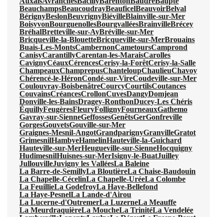
Auxais
Avranches
Bacilly
Barenton
Baudre
Baupte
Beauchamps
Beaucoudray
Beauficel
Beauvoir
Belval
Bérigny
Beslon
Beuvrigny
Biéville
Blainville-sur-Mer
Boisyvon
Bourguenolles
Bourgvallées
Brainville
Brécey
Bréhal
Bretteville-sur-Ay
Bréville-sur-Mer
Bricqueville-la-Blouette
Bricqueville-sur-Mer
Brouains
Buais-Les-Monts
Cambernon
Cametours
Camprond
Canisy
Carantilly
Carentan-les-Marais
Carolles
Cavigny
Céaux
Cérences
Cerisy-la-Forêt
Cerisy-la-Salle
Champeaux
Champrepus
Chanteloup
Chaulieu
Chavoy
Chérencé-le-Héron
Condé-sur-Vire
Coudeville-sur-Mer
Coulouvray-Boisbenâtre
Courcy
Courtils
Coutances
Couvains
Créances
Crollon
Cuves
Dangy
Domjean
Donville-les-Bains
Dragey-Ronthon
Ducey-Les Chéris
Équilly
Feugères
Fleury
Folligny
Fourneaux
Gathemo
Gavray-sur-Sienne
Geffosses
Genêts
Ger
Gonfreville
Gorges
Gouvets
Gouville-sur-Mer
Graignes-Mesnil-Angot
Grandparigny
Granville
Gratot
Grimesnil
Hambye
Hamelin
Hauteville-la-Guichard
Hauteville-sur-Mer
Heugueville-sur-Sienne
Hocquigny
Hudimesnil
Huisnes-sur-Mer
Isigny-le-Buat
Juilley
Jullouville
Juvigny les Vallées
La Baleine
La Barre-de-Semilly
La Bloutière
La Chaise-Baudouin
La Chapelle-Cécelin
La Chapelle-Urée
La Colombe
La Feuillie
La Godefroy
La Haye-Bellefond
La Haye-Pesnel
La Lande-d'Airou
La Lucerne-d'Outremer
La Luzerne
La Meauffe
La Meurdraquière
La Mouche
La Trinité
La Vendelée