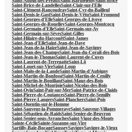
Saint-Aubin-des-Préaux
Saint-Barthélemy
Saint-Brice
Saint-Brice-de-Landelles
Saint-Clair-sur-l'Elle
Saint-Clément-Rancoudray
Saint-Cyr-du-Bailleul
Saint-Denis-le-Gast
Saint-Denis-le-Vêtu
Saint-Fromond
Saint-Georges-d'Elle
Saint-Georges-de-Livoye
Saint-Georges-de-Rouelley
Saint-Georges-Montcocq
Saint-Germain-d'Elle
Saint-Germain-sur-Ay
Saint-Germain-sur-Sèves
Saint-Gilles
Saint-Hilaire-du-Harcouët
Saint-James
Saint-Jean-d'Elle
Saint-Jean-de-Daye
Saint-Jean-de-la-Haize
Saint-Jean-de-Savigny
Saint-Jean-des-Champs
Saint-Jean-du-Corail-des-Bois
Saint-Jean-le-Thomas
Saint-Laurent-de-Cuves
Saint-Laurent-de-Terregatte
Saint-Lô
Saint-Louet-sur-Vire
Saint-Loup
Saint-Malo-de-la-Lande
Saint-Martin-d'Aubigny
Saint-Martin-de-Bonfossé
Saint-Martin-de-Cenilly
Saint-Martin-le-Bouillant
Saint-Maur-des-Bois
Saint-Michel-de-Montjoie
Saint-Nicolas-des-Bois
Saint-Ovin
Saint-Pair-sur-Mer
Saint-Patrice-de-Claids
Saint-Pierre-de-Coutances
Saint-Pierre-de-Semilly
Saint-Pierre-Langers
Saint-Planchers
Saint-Pois
Saint-Quentin-sur-le-Homme
Saint-Sauveur-la-Pommeraye
Saint-Sauveur-Villages
Saint-Sébastien-de-Raids
Saint-Senier-de-Beuvron
Saint-Senier-sous-Avranches
Saint-Vigor-des-Monts
Sainte-Cécile
Sainte-Suzanne-sur-Vire
Sartilly-Baie-Bocage
Saussey
Savigny
Savigny-le-Vieux