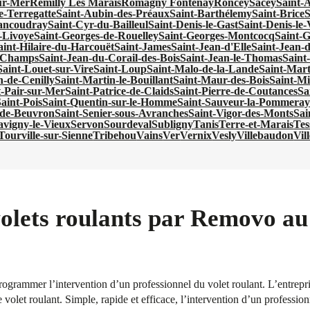
ur-Mer
Remilly Les Marais
Romagny Fontenay
Roncey
Sacey
Saint-
e-Terregatte
Saint-Aubin-des-Préaux
Saint-Barthélemy
Saint-Brice
S
ancoudray
Saint-Cyr-du-Bailleul
Saint-Denis-le-Gast
Saint-Denis-le
-Livoye
Saint-Georges-de-Rouelley
Saint-Georges-Montcocq
Saint-G
aint-Hilaire-du-Harcouët
Saint-James
Saint-Jean-d'Elle
Saint-Jean-
s-Champs
Saint-Jean-du-Corail-des-Bois
Saint-Jean-le-Thomas
Saint
Saint-Louet-sur-Vire
Saint-Loup
Saint-Malo-de-la-Lande
Saint-Mar
n-de-Cenilly
Saint-Martin-le-Bouillant
Saint-Maur-des-Bois
Saint-Mi
t-Pair-sur-Mer
Saint-Patrice-de-Claids
Saint-Pierre-de-Coutances
Sa
aint-Pois
Saint-Quentin-sur-le-Homme
Saint-Sauveur-la-Pommeray
-de-Beuvron
Saint-Senier-sous-Avranches
Saint-Vigor-des-Monts
Sai
avigny-le-Vieux
Servon
Sourdeval
Subligny
Tanis
Terre-et-Marais
Tes
Tourville-sur-Sienne
Tribehou
Vains
Ver
Vernix
Vesly
Villebaudon
Vil
olets roulants par Removo au
grammer l’intervention d’un professionnel du volet roulant. L’entrepri
e volet roulant. Simple, rapide et efficace, l’intervention d’un professio