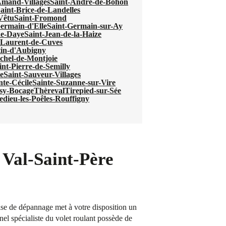
Amand-Villages
Saint-André-de-Bohon
aint-Brice-de-Landelles
-Vêtu
Saint-Fromond
ermain-d'Elle
Saint-Germain-sur-Ay
de-Daye
Saint-Jean-de-la-Haize
-Laurent-de-Cuves
tin-d'Aubigny
chel-de-Montjoie
int-Pierre-de-Semilly
e
Saint-Sauveur-Villages
nte-Cécile
Sainte-Suzanne-sur-Vire
sy-Bocage
Thèreval
Tirepied-sur-Sée
ledieu-les-Poêles-Rouffigny
 Val-Saint-Père
se de dépannage met à votre disposition un
nnel spécialiste du volet roulant possède de