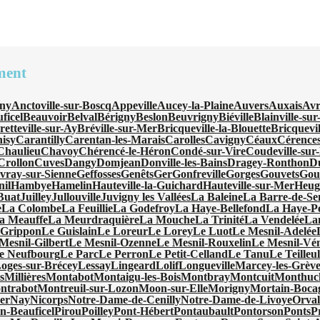
ment
ny
Anctoville-sur-Boscq
Appeville
Aucey-la-Plaine
Auvers
Auxais
Avr
ficel
Beauvoir
Belval
Bérigny
Beslon
Beuvrigny
Biéville
Blainville-su
retteville-sur-Ay
Bréville-sur-Mer
Bricqueville-la-Blouette
Bricquevi
isy
Carantilly
Carentan-les-Marais
Carolles
Cavigny
Céaux
Cérence
Chaulieu
Chavoy
Chérencé-le-Héron
Condé-sur-Vire
Coudeville-sur
Crollon
Cuves
Dangy
Domjean
Donville-les-Bains
Dragey-Ronthon
D
vray-sur-Sienne
Geffosses
Genêts
Ger
Gonfreville
Gorges
Gouvets
Gou
nil
Hambye
Hamelin
Hauteville-la-Guichard
Hauteville-sur-Mer
Heugu
-Buat
Juilley
Jullouville
Juvigny les Vallées
La Baleine
La Barre-de-Se
e
La Colombe
La Feuillie
La Godefroy
La Haye-Bellefond
La Haye-Pe
a Meauffe
La Meurdraquière
La Mouche
La Trinité
La Vendelée
La
 Grippon
Le Guislain
Le Loreur
Le Lorey
Le Luot
Le Mesnil-Adelée
Mesnil-Gilbert
Le Mesnil-Ozenne
Le Mesnil-Rouxelin
Le Mesnil-Vé
e Neufbourg
Le Parc
Le Perron
Le Petit-Celland
Le Tanu
Le Teilleu
oges-sur-Brécey
Lessay
Lingeard
Lolif
Longueville
Marcey-les-Grève
s
Millières
Montabot
Montaigu-les-Bois
Montbray
Montcuit
Monthuc
ntrabot
Montreuil-sur-Lozon
Moon-sur-Elle
Morigny
Mortain-Boca
er
Nay
Nicorps
Notre-Dame-de-Cenilly
Notre-Dame-de-Livoye
Orval
en-Beauficel
Pirou
Poilley
Pont-Hébert
Pontaubault
Pontorson
Ponts
P