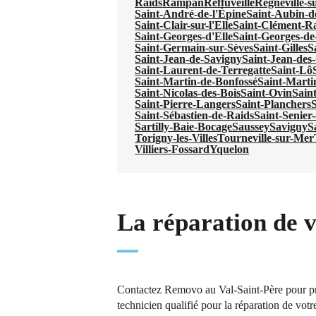
Raids
Rampan
Reffuveille
Regnéville-s
Saint-André-de-l'Épine
Saint-Aubin-d
Saint-Clair-sur-l'Elle
Saint-Clément-R
Saint-Georges-d'Elle
Saint-Georges-de
Saint-Germain-sur-Sèves
Saint-Gilles
S
Saint-Jean-de-Savigny
Saint-Jean-de
Saint-Laurent-de-Terregatte
Saint-Lô
Saint-Martin-de-Bonfossé
Saint-Marti
Saint-Nicolas-des-Bois
Saint-Ovin
Sain
Saint-Pierre-Langers
Saint-Planchers
S
Saint-Sébastien-de-Raids
Saint-Senier
Sartilly-Baie-Bocage
Saussey
Savigny
S
Torigny-les-Villes
Tourneville-sur-Mer
Villiers-Fossard
Yquelon
La réparation de v
Contactez Removo au Val-Saint-Père pour pro
technicien qualifié pour la réparation de votr