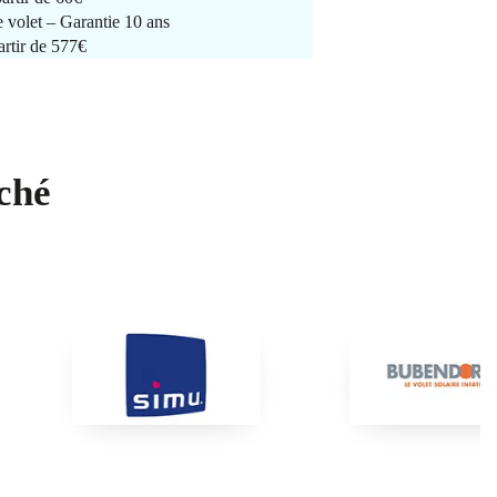
e volet – Garantie 10 ans
artir de 577€
ché