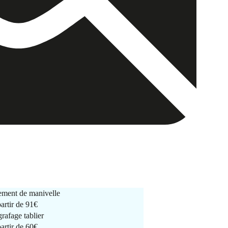
ment de manivelle
partir de
91€
rafage tablier
partir de
60€