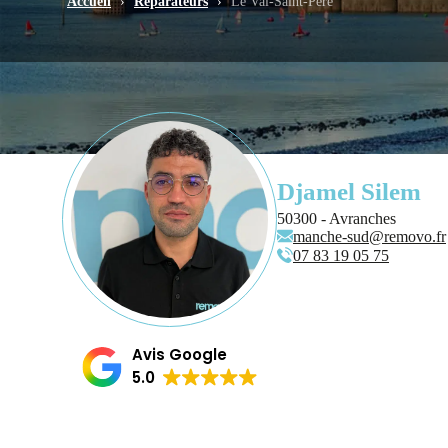
Accueil
›
Réparateurs
›
Le Val-Saint-Père
Djamel Silem
50300 - Avranches
manche-sud@removo.fr
07 83 19 05 75
Avis Google
5.0