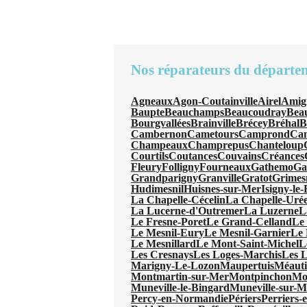
Nos réparateurs du départe
Agneaux
Agon-Coutainville
Airel
Amig
Baupte
Beauchamps
Beaucoudray
Beau
Bourgvallées
Brainville
Brécey
Bréhal
B
Cambernon
Cametours
Camprond
Can
Champeaux
Champrepus
Chanteloup
Courtils
Coutances
Couvains
Créances
Fleury
Folligny
Fourneaux
Gathemo
Ga
Grandparigny
Granville
Gratot
Grimes
Hudimesnil
Huisnes-sur-Mer
Isigny-le
La Chapelle-Cécelin
La Chapelle-Uré
La Lucerne-d'Outremer
La Luzerne
L
Le Fresne-Poret
Le Grand-Celland
Le
Le Mesnil-Eury
Le Mesnil-Garnier
Le 
Le Mesnillard
Le Mont-Saint-Michel
L
Les Cresnays
Les Loges-Marchis
Les L
Marigny-Le-Lozon
Maupertuis
Méauti
Montmartin-sur-Mer
Montpinchon
Mo
Muneville-le-Bingard
Muneville-sur-M
Percy-en-Normandie
Périers
Perriers-