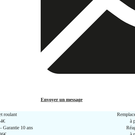
Envoyer un message
t roulant
Remplace
44€
à 
 Garantie 10 ans
Réag
286€
à 