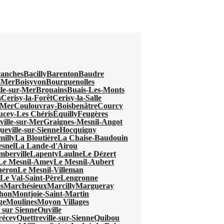
anches
Bacilly
Barenton
Baudre
r-Mer
Boisyvon
Bourguenolles
lle-sur-Mer
Brouains
Buais-Les-Monts
s
Cerisy-la-Forêt
Cerisy-la-Salle
-Mer
Coulouvray-Boisbenâtre
Courcy
ucey-Les Chéris
Équilly
Feugères
ville-sur-Mer
Graignes-Mesnil-Angot
eville-sur-Sienne
Hocquigny
milly
La Bloutière
La Chaise-Baudouin
snel
La Lande-d'Airou
mberville
Lapenty
Laulne
Le Dézert
Le Mesnil-Amey
Le Mesnil-Aubert
neron
Le Mesnil-Villeman
l
Le Val-Saint-Père
Lengronne
s
Marchésieux
Marcilly
Margueray
hon
Montjoie-Saint-Martin
ge
Moulines
Moyon Villages
 sur Sienne
Ouville
récey
Quettreville-sur-Sienne
Quibou