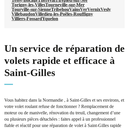
Tessy-Bocage
Thèreval
Tirepied-sur-Sée
Torigny-les-Villes
Tourneville-sur-Mer
Tourville-sur-Sienne
Tribehou
Vains
Ver
Vernix
Vesly
Villebaudon
Villedieu-les-Poêles-Rouffigny
Villiers-Fossard
Yquelon
Un service de réparation de
volets rapide et efficace à
Saint-Gilles
Vous habitez dans la Normandie , à Saint-Gilles et ses environs, et
votre volet roulant refuse de fonctionner ? Remplacement de
moteur ou de manivelle, rénovation du treuil, changement d’une
ou plusieurs pièces détachées : faites appel à un professionnel
fiable et réactif pour une réparation de volet à Saint-Gilles rapide