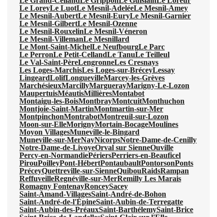
Le Grand-Celland
Le Grippon
Le Guislain
Le Loreur
Le Lorey
Le Luot
Le Mesnil-Adelée
Le Mesnil-Amey
Le Mesnil-Aubert
Le Mesnil-Eury
Le Mesnil-Garnier
Le Mesnil-Gilbert
Le Mesnil-Ozenne
Le Mesnil-Rouxelin
Le Mesnil-Véneron
Le Mesnil-Villeman
Le Mesnillard
Le Mont-Saint-Michel
Le Neufbourg
Le Parc
Le Perron
Le Petit-Celland
Le Tanu
Le Teilleul
Le Val-Saint-Père
Lengronne
Les Cresnays
Les Loges-Marchis
Les Loges-sur-Brécey
Lessay
Lingeard
Lolif
Longueville
Marcey-les-Grèves
Marchésieux
Marcilly
Margueray
Marigny-Le-Lozon
Maupertuis
Méautis
Millières
Montabot
Montaigu-les-Bois
Montbray
Montcuit
Monthuchon
Montjoie-Saint-Martin
Montmartin-sur-Mer
Montpinchon
Montrabot
Montreuil-sur-Lozon
Moon-sur-Elle
Morigny
Mortain-Bocage
Moulines
Moyon Villages
Muneville-le-Bingard
Muneville-sur-Mer
Nay
Nicorps
Notre-Dame-de-Cenilly
Notre-Dame-de-Livoye
Orval sur Sienne
Ouville
Percy-en-Normandie
Périers
Perriers-en-Beauficel
Pirou
Poilley
Pont-Hébert
Pontaubault
Pontorson
Ponts
Précey
Quettreville-sur-Sienne
Quibou
Raids
Rampan
Reffuveille
Regnéville-sur-Mer
Remilly Les Marais
Romagny Fontenay
Roncey
Sacey
Saint-Amand-Villages
Saint-André-de-Bohon
Saint-André-de-l'Épine
Saint-Aubin-de-Terregatte
Saint-Aubin-des-Préaux
Saint-Barthélemy
Saint-Brice