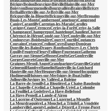
Beauchamps
Beaucoudray
Beauficel
Beauvoir
Belval
Bérigny
Beslon
Beuvrigny
Biéville
Blainville-sur-Mer
Boisyvon
Bourguenolles
Bourgvallées
Brainville
Brécey
Bréhal
Bretteville-sur-Ay
Bréville-sur-Mer
Bricqueville-la-Blouette
Bricqueville-sur-Mer
Brouains
Buais-Les-Monts
Cambernon
Cametours
Camprond
Canisy
Carantilly
Carentan-les-Marais
Carolles
Cavigny
Céaux
Cérences
Cerisy-la-Forêt
Cerisy-la-Salle
Champeaux
Champrepus
Chanteloup
Chaulieu
Chavoy
Chérencé-le-Héron
Condé-sur-Vire
Coudeville-sur-Mer
Coulouvray-Boisbenâtre
Courcy
Courtils
Coutances
Couvains
Créances
Crollon
Cuves
Dangy
Domjean
Donville-les-Bains
Dragey-Ronthon
Ducey-Les Chéris
Équilly
Feugères
Fleury
Folligny
Fourneaux
Gathemo
Gavray-sur-Sienne
Geffosses
Genêts
Ger
Gonfreville
Gorges
Gouvets
Gouville-sur-Mer
Graignes-Mesnil-Angot
Grandparigny
Granville
Gratot
Grimesnil
Hambye
Hamelin
Hauteville-la-Guichard
Hauteville-sur-Mer
Heugueville-sur-Sienne
Hocquigny
Hudimesnil
Huisnes-sur-Mer
Isigny-le-Buat
Juilley
Jullouville
Juvigny les Vallées
La Baleine
La Barre-de-Semilly
La Bloutière
La Chaise-Baudouin
La Chapelle-Cécelin
La Chapelle-Urée
La Colombe
La Feuillie
La Godefroy
La Haye-Bellefond
La Haye-Pesnel
La Lande-d'Airou
La Lucerne-d'Outremer
La Luzerne
La Meauffe
La Meurdraquière
La Mouche
La Trinité
La Vendelée
Lamberville
Lapenty
Laulne
Le Dézert
Le Fresne-Poret