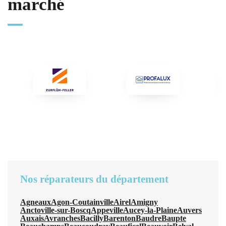
marché
Nos réparateurs du département
Agneaux
Agon-Coutainville
Airel
Amigny
Anctoville-sur-Boscq
Appeville
Aucey-la-Plaine
Auvers
Auxais
Avranches
Bacilly
Barenton
Baudre
Baupte