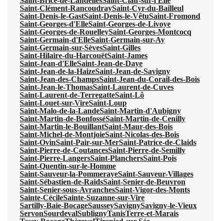
Saint-Brice-de-Landelles
Saint-Clair-sur-l'Elle
Saint-Clément-Rancoudray
Saint-Cyr-du-Bailleul
Saint-Denis-le-Gast
Saint-Denis-le-Vêtu
Saint-Fromond
Saint-Georges-d'Elle
Saint-Georges-de-Livoye
Saint-Georges-de-Rouelley
Saint-Georges-Montcocq
Saint-Germain-d'Elle
Saint-Germain-sur-Ay
Saint-Germain-sur-Sèves
Saint-Gilles
Saint-Hilaire-du-Harcouët
Saint-James
Saint-Jean-d'Elle
Saint-Jean-de-Daye
Saint-Jean-de-la-Haize
Saint-Jean-de-Savigny
Saint-Jean-des-Champs
Saint-Jean-du-Corail-des-Bois
Saint-Jean-le-Thomas
Saint-Laurent-de-Cuves
Saint-Laurent-de-Terregatte
Saint-Lô
Saint-Louet-sur-Vire
Saint-Loup
Saint-Malo-de-la-Lande
Saint-Martin-d'Aubigny
Saint-Martin-de-Bonfossé
Saint-Martin-de-Cenilly
Saint-Martin-le-Bouillant
Saint-Maur-des-Bois
Saint-Michel-de-Montjoie
Saint-Nicolas-des-Bois
Saint-Ovin
Saint-Pair-sur-Mer
Saint-Patrice-de-Claids
Saint-Pierre-de-Coutances
Saint-Pierre-de-Semilly
Saint-Pierre-Langers
Saint-Planchers
Saint-Pois
Saint-Quentin-sur-le-Homme
Saint-Sauveur-la-Pommeraye
Saint-Sauveur-Villages
Saint-Sébastien-de-Raids
Saint-Senier-de-Beuvron
Saint-Senier-sous-Avranches
Saint-Vigor-des-Monts
Sainte-Cécile
Sainte-Suzanne-sur-Vire
Sartilly-Baie-Bocage
Saussey
Savigny
Savigny-le-Vieux
Servon
Sourdeval
Subligny
Tanis
Terre-et-Marais