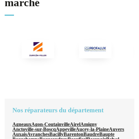
marché
Nos réparateurs du département
Agneaux
Agon-Coutainville
Airel
Amigny
Anctoville-sur-Boscq
Appeville
Aucey-la-Plaine
Auvers
Auxais
Avranches
Bacilly
Barenton
Baudre
Baupte