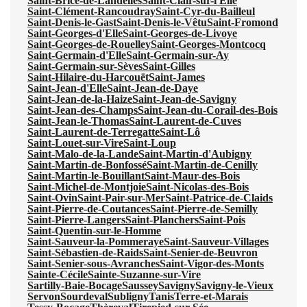
Saint-Brice-de-Landelles
Saint-Clair-sur-l'Elle
Saint-Clément-Rancoudray
Saint-Cyr-du-Bailleul
Saint-Denis-le-Gast
Saint-Denis-le-Vêtu
Saint-Fromond
Saint-Georges-d'Elle
Saint-Georges-de-Livoye
Saint-Georges-de-Rouelley
Saint-Georges-Montcocq
Saint-Germain-d'Elle
Saint-Germain-sur-Ay
Saint-Germain-sur-Sèves
Saint-Gilles
Saint-Hilaire-du-Harcouët
Saint-James
Saint-Jean-d'Elle
Saint-Jean-de-Daye
Saint-Jean-de-la-Haize
Saint-Jean-de-Savigny
Saint-Jean-des-Champs
Saint-Jean-du-Corail-des-Bois
Saint-Jean-le-Thomas
Saint-Laurent-de-Cuves
Saint-Laurent-de-Terregatte
Saint-Lô
Saint-Louet-sur-Vire
Saint-Loup
Saint-Malo-de-la-Lande
Saint-Martin-d'Aubigny
Saint-Martin-de-Bonfossé
Saint-Martin-de-Cenilly
Saint-Martin-le-Bouillant
Saint-Maur-des-Bois
Saint-Michel-de-Montjoie
Saint-Nicolas-des-Bois
Saint-Ovin
Saint-Pair-sur-Mer
Saint-Patrice-de-Claids
Saint-Pierre-de-Coutances
Saint-Pierre-de-Semilly
Saint-Pierre-Langers
Saint-Planchers
Saint-Pois
Saint-Quentin-sur-le-Homme
Saint-Sauveur-la-Pommeraye
Saint-Sauveur-Villages
Saint-Sébastien-de-Raids
Saint-Senier-de-Beuvron
Saint-Senier-sous-Avranches
Saint-Vigor-des-Monts
Sainte-Cécile
Sainte-Suzanne-sur-Vire
Sartilly-Baie-Bocage
Saussey
Savigny
Savigny-le-Vieux
Servon
Sourdeval
Subligny
Tanis
Terre-et-Marais