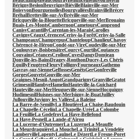
Beauchamps
Beaucoudray
Beauficel
Beauvoir
Belval
Bérigny
Beslon
Beuvrigny
Biéville
Blainville-sur-Mer
Boisyvon
Bourguenolles
Bourgvallées
Brainville
Brécey
Bréhal
Bretteville-sur-Ay
Bréville-sur-Mer
Bricqueville-la-Blouette
Bricqueville-sur-Mer
Brouains
Buais-Les-Monts
Cambernon
Cametours
Camprond
Canisy
Carantilly
Carentan-les-Marais
Carolles
Cavigny
Céaux
Cérences
Cerisy-la-Forêt
Cerisy-la-Salle
Champeaux
Champrepus
Chanteloup
Chaulieu
Chavoy
Chérencé-le-Héron
Condé-sur-Vire
Coudeville-sur-Mer
Coulouvray-Boisbenâtre
Courcy
Courtils
Coutances
Couvains
Créances
Crollon
Cuves
Dangy
Domjean
Donville-les-Bains
Dragey-Ronthon
Ducey-Les Chéris
Équilly
Feugères
Fleury
Folligny
Fourneaux
Gathemo
Gavray-sur-Sienne
Geffosses
Genêts
Ger
Gonfreville
Gorges
Gouvets
Gouville-sur-Mer
Graignes-Mesnil-Angot
Grandparigny
Granville
Gratot
Grimesnil
Hambye
Hamelin
Hauteville-la-Guichard
Hauteville-sur-Mer
Heugueville-sur-Sienne
Hocquigny
Hudimesnil
Huisnes-sur-Mer
Isigny-le-Buat
Juilley
Jullouville
Juvigny les Vallées
La Baleine
La Barre-de-Semilly
La Bloutière
La Chaise-Baudouin
La Chapelle-Cécelin
La Chapelle-Urée
La Colombe
La Feuillie
La Godefroy
La Haye-Bellefond
La Haye-Pesnel
La Lande-d'Airou
La Lucerne-d'Outremer
La Luzerne
La Meauffe
La Meurdraquière
La Mouche
La Trinité
La Vendelée
Lamberville
Lapenty
Laulne
Le Dézert
Le Fresne-Poret