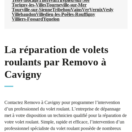
Tessy-Bocage
Thèreval
Tirepied-sur-Sée
Torigny-les-Villes
Tourneville-sur-Mer
Tourville-sur-Sienne
Tribehou
Vains
Ver
Vernix
Vesly
Villebaudon
Villedieu-les-Poêles-Rouffigny
Villiers-Fossard
Yquelon
La réparation de volets
roulants par Removo à
Cavigny
Contactez Removo à Cavigny pour programmer l’intervention
d’un professionnel du volet roulant. L’entreprise de dépannage
met à votre disposition un technicien qualifié pour la réparation de
votre volet roulant. Simple, rapide et efficace, l’intervention d’un
professionnel spécialiste du volet roulant possède de nombreux