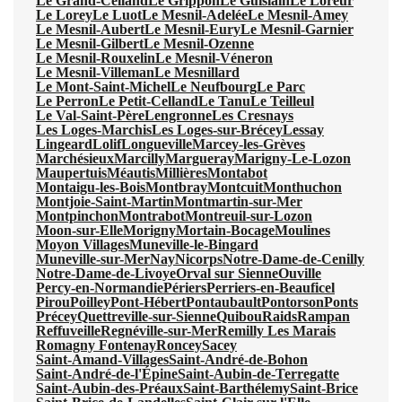
Le Grand-Celland
Le Grippon
Le Guislain
Le Loreur
Le Lorey
Le Luot
Le Mesnil-Adelée
Le Mesnil-Amey
Le Mesnil-Aubert
Le Mesnil-Eury
Le Mesnil-Garnier
Le Mesnil-Gilbert
Le Mesnil-Ozenne
Le Mesnil-Rouxelin
Le Mesnil-Véneron
Le Mesnil-Villeman
Le Mesnillard
Le Mont-Saint-Michel
Le Neufbourg
Le Parc
Le Perron
Le Petit-Celland
Le Tanu
Le Teilleul
Le Val-Saint-Père
Lengronne
Les Cresnays
Les Loges-Marchis
Les Loges-sur-Brécey
Lessay
Lingeard
Lolif
Longueville
Marcey-les-Grèves
Marchésieux
Marcilly
Margueray
Marigny-Le-Lozon
Maupertuis
Méautis
Millières
Montabot
Montaigu-les-Bois
Montbray
Montcuit
Monthuchon
Montjoie-Saint-Martin
Montmartin-sur-Mer
Montpinchon
Montrabot
Montreuil-sur-Lozon
Moon-sur-Elle
Morigny
Mortain-Bocage
Moulines
Moyon Villages
Muneville-le-Bingard
Muneville-sur-Mer
Nay
Nicorps
Notre-Dame-de-Cenilly
Notre-Dame-de-Livoye
Orval sur Sienne
Ouville
Percy-en-Normandie
Périers
Perriers-en-Beauficel
Pirou
Poilley
Pont-Hébert
Pontaubault
Pontorson
Ponts
Précey
Quettreville-sur-Sienne
Quibou
Raids
Rampan
Reffuveille
Regnéville-sur-Mer
Remilly Les Marais
Romagny Fontenay
Roncey
Sacey
Saint-Amand-Villages
Saint-André-de-Bohon
Saint-André-de-l'Épine
Saint-Aubin-de-Terregatte
Saint-Aubin-des-Préaux
Saint-Barthélemy
Saint-Brice