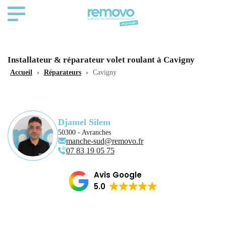
Installateur & réparateur volet roulant à Cavigny
Accueil
›
Réparateurs
›
Cavigny
Djamel Silem
50300 - Avranches
manche-sud@removo.fr
07 83 19 05 75
Avis Google
5.0