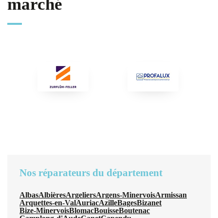
marché
Nos réparateurs du département
Albas
Albières
Argeliers
Argens-Minervois
Armissan
Arquettes-en-Val
Auriac
Azille
Bages
Bizanet
Bize-Minervois
Blomac
Bouisse
Boutenac