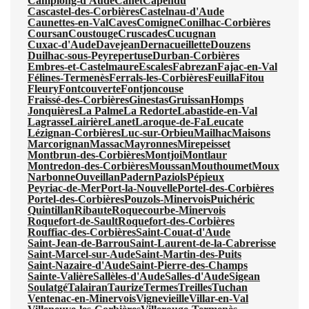
Camplong-d'Aude
Canet
Capendu
Cascastel-des-Corbières
Castelnau-d'Aude
Caunettes-en-Val
Caves
Comigne
Conilhac-Corbières
Coursan
Coustouge
Cruscades
Cucugnan
Cuxac-d'Aude
Davejean
Dernacueillette
Douzens
Duilhac-sous-Peyrepertuse
Durban-Corbières
Embres-et-Castelmaure
Escales
Fabrezan
Fajac-en-Val
Félines-Termenès
Ferrals-les-Corbières
Feuilla
Fitou
Fleury
Fontcouverte
Fontjoncouse
Fraissé-des-Corbières
Ginestas
Gruissan
Homps
Jonquières
La Palme
La Redorte
Labastide-en-Val
Lagrasse
Lairière
Lanet
Laroque-de-Fa
Leucate
Lézignan-Corbières
Luc-sur-Orbieu
Mailhac
Maisons
Marcorignan
Massac
Mayronnes
Mirepeisset
Montbrun-des-Corbières
Montjoi
Montlaur
Montredon-des-Corbières
Moussan
Mouthoumet
Moux
Narbonne
Ouveillan
Padern
Paziols
Pépieux
Peyriac-de-Mer
Port-la-Nouvelle
Portel-des-Corbières
Portel-des-Corbières
Pouzols-Minervois
Puichéric
Quintillan
Ribaute
Roquecourbe-Minervois
Roquefort-de-Sault
Roquefort-des-Corbières
Rouffiac-des-Corbières
Saint-Couat-d'Aude
Saint-Jean-de-Barrou
Saint-Laurent-de-la-Cabrerisse
Saint-Marcel-sur-Aude
Saint-Martin-des-Puits
Saint-Nazaire-d'Aude
Saint-Pierre-des-Champs
Sainte-Valière
Sallèles-d'Aude
Salles-d'Aude
Sigean
Soulatgé
Talairan
Taurize
Termes
Treilles
Tuchan
Ventenac-en-Minervois
Vignevieille
Villar-en-Val