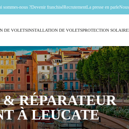
i sommes-nous ?
Devenir franchisé
Recrutement
La presse en parle
Nous 
N DE VOLETS
INSTALLATION DE VOLETS
PROTECTION SOLAIRE
 & RÉPARATEUR
T À LEUCATE