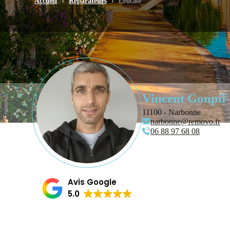
Accueil
›
Réparateurs
›
Leucate
Vincent Goupil
11100 - Narbonne
narbonne@removo.fr
06 88 97 68 08
Avis Google
5.0