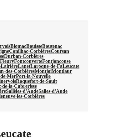
rvois
Blomac
Bouisse
Boutenac
igne
Conilhac-Corbières
Coursan
se
Durban-Corbières
u
Fleury
Fontcouverte
Fontjoncouse
e
Lairière
Lanet
Laroque-de-Fa
Leucate
n-des-Corbières
Montjoi
Montlaur
-de-Mer
Port-la-Nouvelle
nervois
Roquefort-de-Sault
-de-la-Cabrerisse
ère
Sallèles-d'Aude
Salles-d'Aude
leneuve-les-Corbières
Leucate