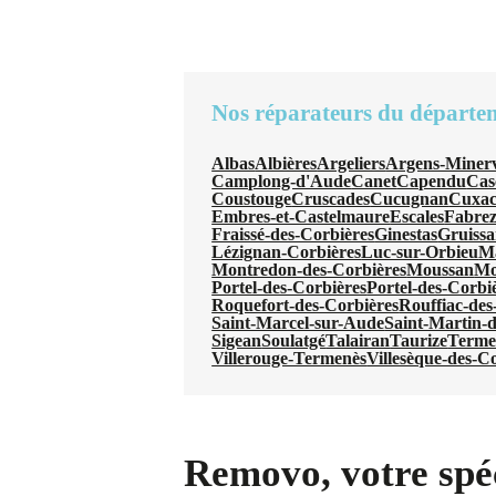
Nos réparateurs du départe
Albas
Albières
Argeliers
Argens-Minerv
Camplong-d'Aude
Canet
Capendu
Cas
Coustouge
Cruscades
Cucugnan
Cuxac
Embres-et-Castelmaure
Escales
Fabre
Fraissé-des-Corbières
Ginestas
Gruiss
Lézignan-Corbières
Luc-sur-Orbieu
Ma
Montredon-des-Corbières
Moussan
Mo
Portel-des-Corbières
Portel-des-Corbi
Roquefort-des-Corbières
Rouffiac-des
Saint-Marcel-sur-Aude
Saint-Martin-d
Sigean
Soulatgé
Talairan
Taurize
Terme
Villerouge-Termenès
Villesèque-des-C
Removo, votre spéc