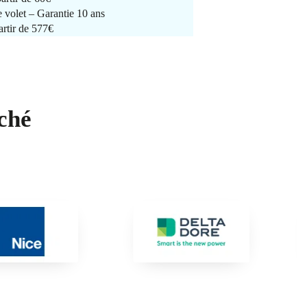
e volet – Garantie 10 ans
artir de 577€
ché