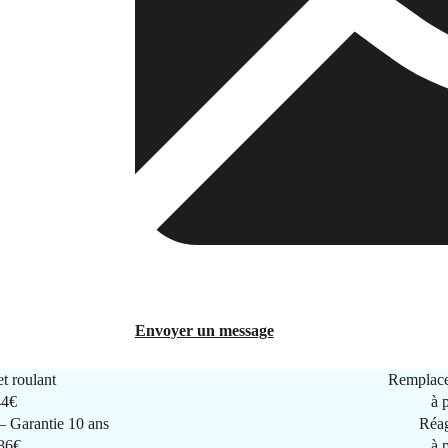
Envoyer un message
t roulant
Remplace
44€
à 
 Garantie 10 ans
Réag
286€
à 