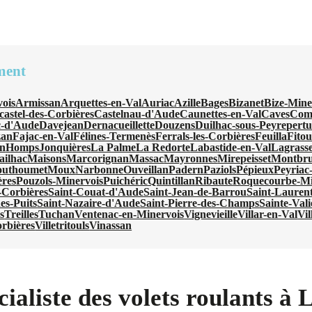
ment
ois
Armissan
Arquettes-en-Val
Auriac
Azille
Bages
Bizanet
Bize-Mine
castel-des-Corbières
Castelnau-d'Aude
Caunettes-en-Val
Caves
Com
-d'Aude
Davejean
Dernacueillette
Douzens
Duilhac-sous-Peyrepertu
zan
Fajac-en-Val
Félines-Termenès
Ferrals-les-Corbières
Feuilla
Fito
an
Homps
Jonquières
La Palme
La Redorte
Labastide-en-Val
Lagrass
ilhac
Maisons
Marcorignan
Massac
Mayronnes
Mirepeisset
Montbru
uthoumet
Moux
Narbonne
Ouveillan
Padern
Paziols
Pépieux
Peyriac
ères
Pouzols-Minervois
Puichéric
Quintillan
Ribaute
Roquecourbe-Mi
-Corbières
Saint-Couat-d'Aude
Saint-Jean-de-Barrou
Saint-Laurent
es-Puits
Saint-Nazaire-d'Aude
Saint-Pierre-des-Champs
Sainte-Vali
s
Treilles
Tuchan
Ventenac-en-Minervois
Vignevieille
Villar-en-Val
Vil
orbières
Villetritouls
Vinassan
ialiste des volets roulants à 