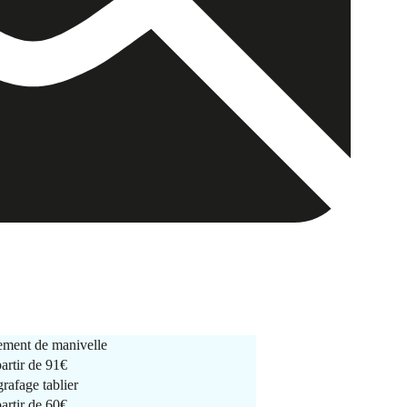
ment de manivelle
partir de
91€
rafage tablier
partir de
60€