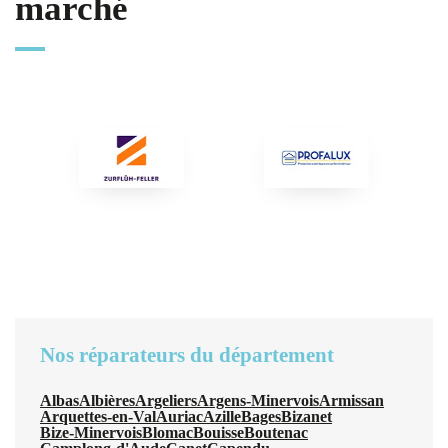
marché
Nos réparateurs du département
Albas
Albières
Argeliers
Argens-Minervois
Armissan
Arquettes-en-Val
Auriac
Azille
Bages
Bizanet
Bize-Minervois
Blomac
Bouisse
Boutenac