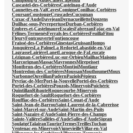
Camplong-d'Aude
Canet
Capendu
Cascastel-des-Corbières
Castelnau-d'Aude
Caunettes-en-Val
Caves
Comigne
Conilhac-Corbières
Coursan
Coustouge
Cruscades
Cucugnan
Cuxac-d'Aude
Davejean
Dernacueillette
Douzens
Duilhac-sous-Peyrepertuse
Durban-Corbières
Embres-et-Castelmaure
Escales
Fabrezan
Fajac-en-Val
Félines-Termenès
Ferrals-les-Corbières
Feuilla
Fitou
Fleury
Fontcouverte
Fontjoncouse
Fraissé-des-Corbières
Ginestas
Gruissan
Homps
Jonquières
La Palme
La Redorte
Labastide-en-Val
Lagrasse
Lairière
Lanet
Laroque-de-Fa
Leucate
Lézignan-Corbières
Luc-sur-Orbieu
Mailhac
Maisons
Marcorignan
Massac
Mayronnes
Mirepeisset
Montbrun-des-Corbières
Montjoi
Montlaur
Montredon-des-Corbières
Moussan
Mouthoumet
Moux
Narbonne
Ouveillan
Padern
Paziols
Pépieux
Peyriac-de-Mer
Port-la-Nouvelle
Portel-des-Corbières
Portel-des-Corbières
Pouzols-Minervois
Puichéric
Quintillan
Ribaute
Roquecourbe-Minervois
Roquefort-de-Sault
Roquefort-des-Corbières
Rouffiac-des-Corbières
Saint-Couat-d'Aude
Saint-Jean-de-Barrou
Saint-Laurent-de-la-Cabrerisse
Saint-Marcel-sur-Aude
Saint-Martin-des-Puits
Saint-Nazaire-d'Aude
Saint-Pierre-des-Champs
Sainte-Valière
Sallèles-d'Aude
Salles-d'Aude
Sigean
Soulatgé
Talairan
Taurize
Termes
Treilles
Tuchan
Ventenac-en-Minervois
Vignevieille
Villar-en-Val