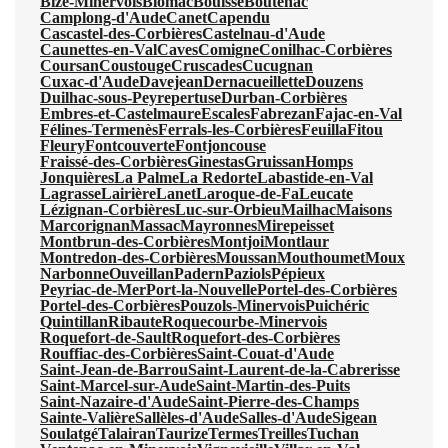
Bize-Minervois
Blomac
Bouisse
Boutenac
Camplong-d'Aude
Canet
Capendu
Cascastel-des-Corbières
Castelnau-d'Aude
Caunettes-en-Val
Caves
Comigne
Conilhac-Corbières
Coursan
Coustouge
Cruscades
Cucugnan
Cuxac-d'Aude
Davejean
Dernacueillette
Douzens
Duilhac-sous-Peyrepertuse
Durban-Corbières
Embres-et-Castelmaure
Escales
Fabrezan
Fajac-en-Val
Félines-Termenès
Ferrals-les-Corbières
Feuilla
Fitou
Fleury
Fontcouverte
Fontjoncouse
Fraissé-des-Corbières
Ginestas
Gruissan
Homps
Jonquières
La Palme
La Redorte
Labastide-en-Val
Lagrasse
Lairière
Lanet
Laroque-de-Fa
Leucate
Lézignan-Corbières
Luc-sur-Orbieu
Mailhac
Maisons
Marcorignan
Massac
Mayronnes
Mirepeisset
Montbrun-des-Corbières
Montjoi
Montlaur
Montredon-des-Corbières
Moussan
Mouthoumet
Moux
Narbonne
Ouveillan
Padern
Paziols
Pépieux
Peyriac-de-Mer
Port-la-Nouvelle
Portel-des-Corbières
Portel-des-Corbières
Pouzols-Minervois
Puichéric
Quintillan
Ribaute
Roquecourbe-Minervois
Roquefort-de-Sault
Roquefort-des-Corbières
Rouffiac-des-Corbières
Saint-Couat-d'Aude
Saint-Jean-de-Barrou
Saint-Laurent-de-la-Cabrerisse
Saint-Marcel-sur-Aude
Saint-Martin-des-Puits
Saint-Nazaire-d'Aude
Saint-Pierre-des-Champs
Sainte-Valière
Sallèles-d'Aude
Salles-d'Aude
Sigean
Soulatgé
Talairan
Taurize
Termes
Treilles
Tuchan