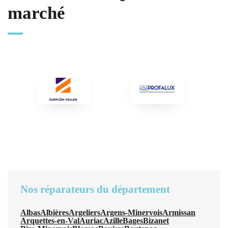
marché
Nos réparateurs du département
Albas
Albières
Argeliers
Argens-Minervois
Armissan
Arquettes-en-Val
Auriac
Azille
Bages
Bizanet